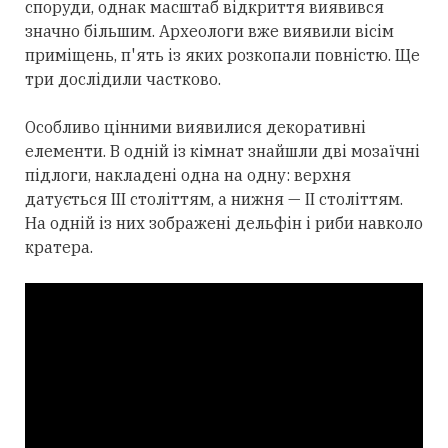
споруди, однак масштаб відкриття виявився
значно більшим. Археологи вже виявили вісім
приміщень, п'ять із яких розкопали повністю. Ще
три дослідили частково.
Особливо цінними виявилися декоративні
елементи. В одній із кімнат знайшли дві мозаїчні
підлоги, накладені одна на одну: верхня
датується III століттям, а нижня — II століттям.
На одній із них зображені дельфін і риби навколо
кратера.