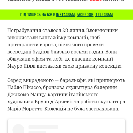
ПІДПИШИСЬ НА БЖ В
INSTAGRAM
,
FACEBOOK
,
TELEGRAM
Пограбування сталося 28 липня. Зловмисники
використали вантажівку компанії, щоб
протаранити ворота, після чого провели
всередині будівлі близько восьми годин. Вони
обшукали офіси та лобі, де власник компанії
Мауро Ліллі виставляв свою приватну колекцію.
Серед викраденого — барельєфи, які приписують
Пабло Пікассо, бронзова скульптура балерини
Джакомо Манцу, картини італійського
художника Бруно д'Арчевії та роботи скульптора
Маріо Моретто. Колекція не була застрахована.