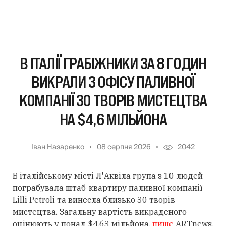
В ІТАЛІЇ ГРАБІЖНИКИ ЗА 8 ГОДИН
ВИКРАЛИ З ОФІСУ ПАЛИВНОЇ
КОМПАНІЇ 30 ТВОРІВ МИСТЕЦТВА
НА $4,6 МІЛЬЙОНА
Іван Назаренко
08 серпня 2026
2042
В італійському місті Л'Аквіла група з 10 людей
пограбувала штаб-квартиру паливної компанії
Lilli Petroli та винесла близько 30 творів
мистецтва. Загальну вартість викраденого
оцінюють у понад $4,63 мільйона,
пише
ARTnews.