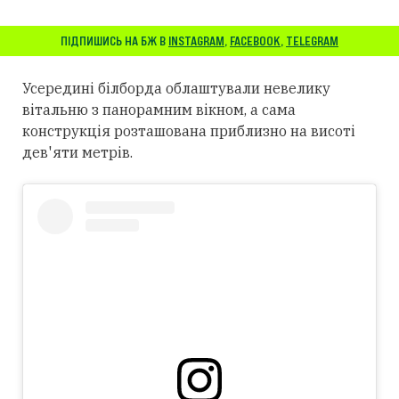
ПІДПИШИСЬ НА БЖ В
INSTAGRAM
,
FACEBOOK
,
TELEGRAM
Усередині білборда облаштували невелику
вітальню з панорамним вікном, а сама
конструкція розташована приблизно на висоті
дев'яти метрів.