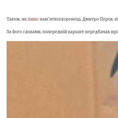
Також, як
пише
пам'яткоохоронець Дмитро Перов, під
За його словами, попередній варіант передбачав пр