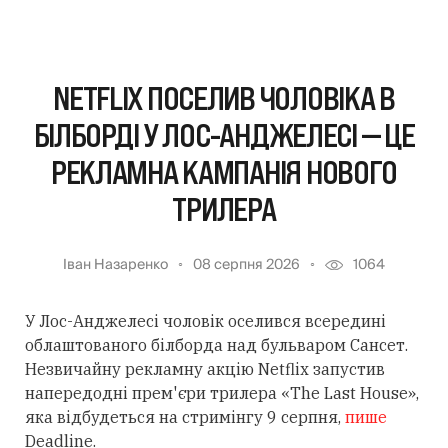
NETFLIX ПОСЕЛИВ ЧОЛОВІКА В
БІЛБОРДІ У ЛОС-АНДЖЕЛЕСІ — ЦЕ
РЕКЛАМНА КАМПАНІЯ НОВОГО
ТРИЛЕРА
Іван Назаренко
08 серпня 2026
1064
У Лос-Анджелесі чоловік оселився всередині
облаштованого білборда над бульваром Сансет.
Незвичайну рекламну акцію Netflix запустив
напередодні прем'єри трилера «The Last House»,
яка відбудеться на стримінгу 9 серпня,
пише
Deadline.