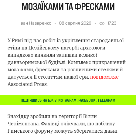
МОЗАЇКАМИ ТА ФРЕСКАМИ
Іван Назаренко
08 серпня 2026
1723
У Римі під час робіт із укріплення стародавньої
стіни на Целійському пагорбі археологи
випадково виявили залишки великої
давньоримської будівлі. Комплекс прикрашений
мозаїками, фресками та розписними стелями й
датується II століттям нашої ери,
повідомляє
Associated Press.
ПІДПИШИСЬ НА БЖ В
INSTAGRAM
,
FACEBOOK
,
TELEGRAM
Знахідку зробили на території Вілли
Челімонтана. Фахівці очікували, що поблизу
Римського форуму можуть зберігатися давні