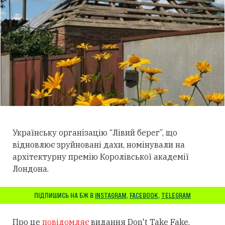
Українську організацію “Лівий берег”, що
відновлює зруйновані дахи, номінували на
архітектурну премію Королівської академії
Лондона.
ПІДПИШИСЬ НА БЖ В
INSTAGRAM
,
FACEBOOK
,
TELEGRAM
Про це
повідомляє
видання Don't Take Fake.