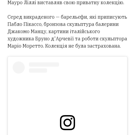
Мауро Ліллі виставляв свою приватну колекцію.
Серед викраденого — барельєфи, які приписують
Пабло Пікассо, бронзова скульптура балерини
Джакомо Манцу, картини італійського
художника Бруно д'Арчевії та роботи скульптора
Маріо Моретто. Колекція не була застрахована.