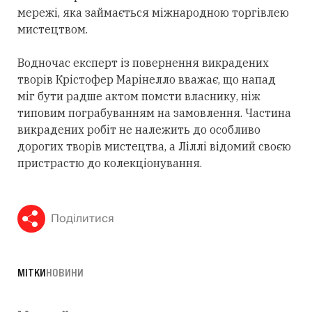
мережі, яка займається міжнародною торгівлею
мистецтвом.
Водночас експерт із повернення викрадених
творів Крістофер Марінелло вважає, що напад
міг бути радше актом помсти власнику, ніж
типовим пограбуванням на замовлення. Частина
викрадених робіт не належить до особливо
дорогих творів мистецтва, а Ліллі відомий своєю
пристрастю до колекціонування.
Поділитися
МІТКИ
НОВИНИ