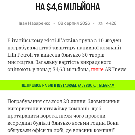
НА $4,6 МІЛЬЙОНА
Іван Назаренко
08 серпня 2026
4428
В італійському місті Л'Аквіла група з 10 людей
пограбувала штаб-квартиру паливної компанії
Lilli Petroli та винесла близько 30 творів
мистецтва. Загальну вартість викраденого
оцінюють у понад $4,63 мільйона,
пише
ARTnews.
ПІДПИШИСЬ НА БЖ В
INSTAGRAM
,
FACEBOOK
,
TELEGRAM
Пограбування сталося 28 липня. Зловмисники
використали вантажівку компанії, щоб
протаранити ворота, після чого провели
всередині будівлі близько восьми годин. Вони
обшукали офіси та лобі, де власник компанії