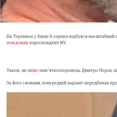
На Теремках у Києві 8 серпня відбувся масштабний
повідомив
кореспондент NV.
Також, як
пише
пам'яткоохоронець Дмитро Перов, під
За його словами, попередній варіант передбачав пр