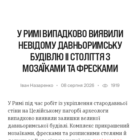
У РИМІ ВИПАДКОВО ВИЯВИЛИ
НЕВІДОМУ ДАВНЬОРИМСЬКУ
БУДІВЛЮ II СТОЛІТТЯ З
МОЗАЇКАМИ ТА ФРЕСКАМИ
Іван Назаренко
08 серпня 2026
1919
У Римі під час робіт із укріплення стародавньої
стіни на Целійському пагорбі археологи
випадково виявили залишки великої
давньоримської будівлі. Комплекс прикрашений
мозаїками, фресками та розписними стелями й