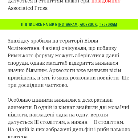
датується II століттям нашої ери,
повідомляє
Associated Press.
ПІДПИШИСЬ НА БЖ В
INSTAGRAM
,
FACEBOOK
,
TELEGRAM
Знахідку зробили на території Вілли
Челімонтана. Фахівці очікували, що поблизу
Римського форуму можуть зберігатися давні
споруди, однак масштаб відкриття виявився
значно більшим. Археологи вже виявили вісім
приміщень, п'ять із яких розкопали повністю. Ще
три дослідили частково.
Особливо цінними виявилися декоративні
елементи. В одній із кімнат знайшли дві мозаїчні
підлоги, накладені одна на одну: верхня
датується III століттям, а нижня — II століттям.
На одній із них зображені дельфін і риби навколо
кратера.