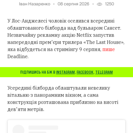
Іван Назаренко
08 серпня 2026
1250
У Лос-Анджелесі чоловік оселився всередині
облаштованого білборда над бульваром Сансет.
Незвичайну рекламну акцію Netflix запустив
напередодні прем'єри трилера «The Last House»,
яка відбудеться на стримінгу 9 серпня,
пише
Deadline.
ПІДПИШИСЬ НА БЖ В
INSTAGRAM
,
FACEBOOK
,
TELEGRAM
Усередині білборда облаштували невелику
вітальню з панорамним вікном, а сама
конструкція розташована приблизно на висоті
дев'яти метрів.