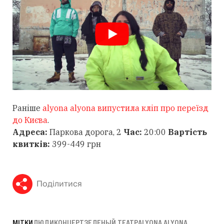
Раніше
alyona alyona випустила кліп про переїзд
до Києва
.
Адреса:
Паркова дорога, 2
Час:
20:00
Вартість
квитків:
399-449 грн
Поділитися
МІТКИ
ЛЮДИ
КОНЦЕРТ
ЗЕЛЕНЫЙ ТЕАТР
ALYONA ALYONA