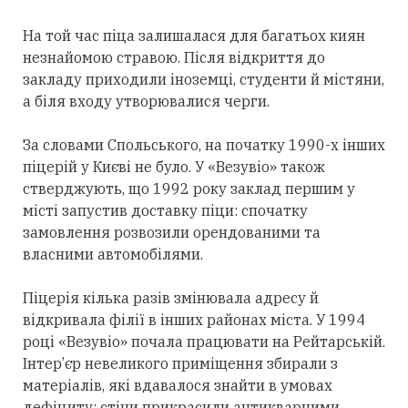
На той час піца залишалася для багатьох киян
незнайомою стравою. Після відкриття до
закладу приходили іноземці, студенти й містяни,
а біля входу утворювалися черги.
За словами Спольського, на початку 1990-х інших
піцерій у Києві не було. У «Везувіо» також
стверджують, що 1992 року заклад першим у
місті запустив доставку піци: спочатку
замовлення розвозили орендованими та
власними автомобілями.
Піцерія кілька разів змінювала адресу й
відкривала філії в інших районах міста. У 1994
році «Везувіо» почала працювати на Рейтарській.
Інтер’єр невеликого приміщення збирали з
матеріалів, які вдавалося знайти в умовах
дефіциту: стіни прикрасили антикварними