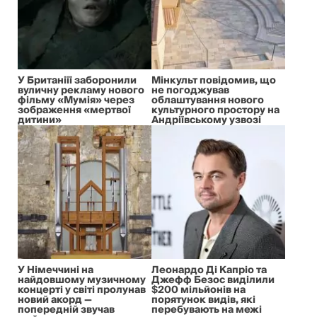
У Британіїї заборонили
Мінкульт повідомив, що
вуличну рекламу нового
не погоджував
фільму «Мумія» через
облаштування нового
зображення «мертвої
культурного простору на
дитини»
Андріївському узвозі
У Німеччині на
Леонардо Ді Капріо та
найдовшому музичному
Джефф Безос виділили
концерті у світі пролунав
$200 мільйонів на
новий акорд —
порятунок видів, які
попередній звучав
перебувають на межі