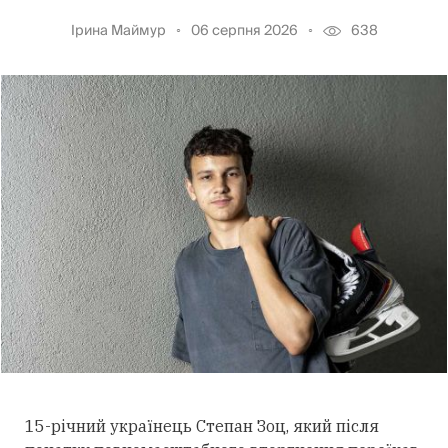
Ірина Маймур
06 серпня 2026
638
15-річний українець Степан Зоц, який після