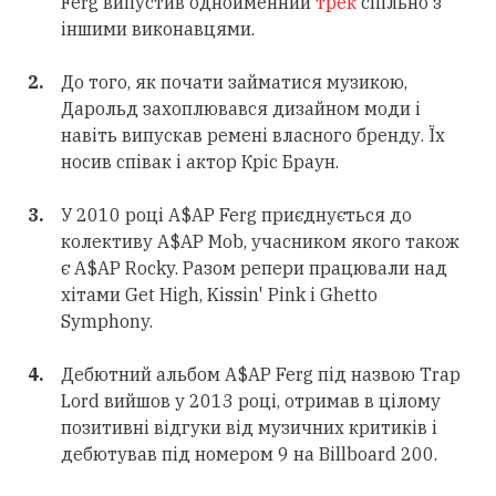
Ferg випустив однойменний
трек
спільно з
іншими виконавцями.
До того, як почати займатися музикою,
Дарольд захоплювався дизайном моди і
навіть випускав ремені власного бренду. Їх
носив співак і актор Кріс Браун.
У 2010 році A$AP Ferg приєднується до
колективу A$AP Mob, учасником якого також
є A$AP Rocky. Разом репери працювали над
хітами Get High, Kissin' Pink і Ghetto
Symphony.
Дебютний альбом A$AP Ferg під назвою Trap
Lord вийшов у 2013 році, отримав в цілому
позитивні відгуки від музичних критиків і
дебютував під номером 9 на Billboard 200.