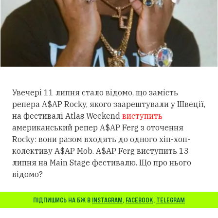
Увечері 11 липня стало відомо, що замість
репера A$AP Rocky, якого заарештували у Швеції,
на фестивалі Atlas Weekend
виступить
американський репер A$AP Ferg з оточення
Rocky: вони разом входять до одного хіп-хоп-
колективу A$AP Mob.
A$AP Ferg виступить 13
липня на Main Stage фестивалю.
Що про нього
відомо?
ПІДПИШИСЬ НА БЖ В
INSTAGRAM
,
FACEBOOK
,
TELEGRAM