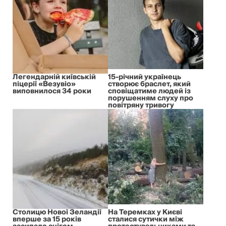
Легендарній київській
15-річний українець
піцерії «Везувіо»
створює браслет, який
виповнилося 34 роки
сповіщатиме людей із
порушенням слуху про
повітряну тривогу
Столицю Нової Зеландії
На Теремках у Києві
вперше за 15 років
сталися сутички між