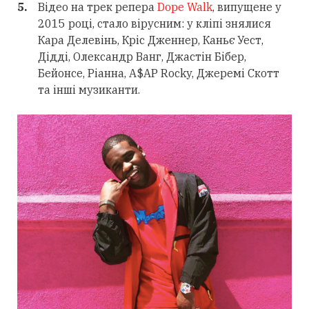
Відео на трек репера
Dope Walk
, випущене у
2015 році, стало вірусним: у кліпі знялися
Кара Делевінь, Кріс Дженнер, Каньє Уест,
Дідді, Олександр Ванг, Джастін Бібер,
Бейонсе, Ріанна, A$AP Rocky, Джеремі Скотт
та інші музиканти.