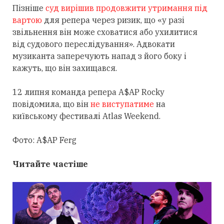
Пізніше
суд вирішив продовжити утримання під
вартою
для репера через ризик, що «у разі
звільнення він може сховатися або ухилитися
від судового переслідування». Адвокати
музиканта заперечують напад з його боку і
кажуть, що він захищався.
12 липня команда репера A$AP Rocky
повідомила, що він
не виступатиме
на
київському фестивалі Atlas Weekend.
Фото: A$AP Ferg
Читайте частіше