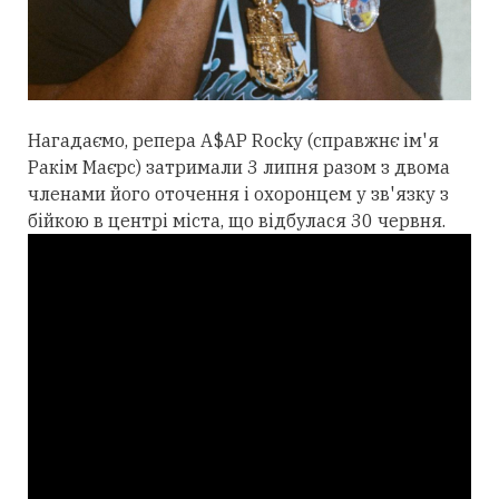
Нагадаємо, репера A$AP Rocky (справжнє ім'я
Ракім Маєрс) затримали 3 липня разом з двома
членами його оточення і охоронцем у зв'язку з
бійкою в центрі міста, що відбулася 30 червня.