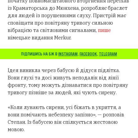
початку повномасштабного вторгнення переїхав
із Краматорська до Мюнхена, розробляє браслет
для людей із порушеннями слуху.
Пристрій має
сповіщати про повітряну тривогу сильною
вібрацією та світловими сигналами,
пише
німецьке видання Merkur.
ПІДПИШИСЬ НА БЖ В
INSTAGRAM
,
FACEBOOK
,
TELEGRAM
Ідея виникла через бабусю й дідуся підлітка.
Вони глухі та досі живуть неподалік від лінії
фронту, тому можуть дізнаватися про повітряну
тривогу пізніше за людей, які чують сирену.
«Коли лунають сирени, усі біжать в укриття, а
вони помічають небезпеку запізно», — розповів
Степан. Із бабусею він спілкується жестовою
мовою.