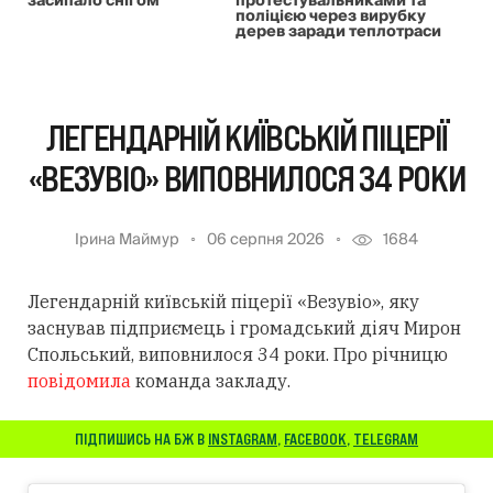
засипало снігом
протестувальниками та
поліцією через вирубку
дерев заради теплотраси
ЛЕГЕНДАРНІЙ КИЇВСЬКІЙ ПІЦЕРІЇ
«ВЕЗУВІО» ВИПОВНИЛОСЯ 34 РОКИ
Ірина Маймур
06 серпня 2026
1684
Легендарній київській піцерії «Везувіо», яку
заснував підприємець і громадський діяч Мирон
Спольський, виповнилося 34 роки. Про річницю
повідомила
команда закладу.
ПІДПИШИСЬ НА БЖ В
INSTAGRAM
,
FACEBOOK
,
TELEGRAM