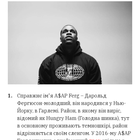
Справжнє ім'я A$AP Ferg – Дарольд
Фергюсон-молодший, він народився у Нью-
Йорку, в Гарлемі.
Район, в якому він виріс,
відомий як Hungry Ham (Голодна шинка), тут
в основному проживають темношкірі, район
відрізняється своїм сленгом.
У 2016-му A$AP