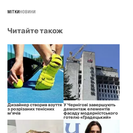
МІТКИ
НОВИНИ
Читайте також
Дизайнер створив взуття
У Чернігові завершують
з розрізаних тенісних
демонтаж елементів
м’ячів
фасаду модерністського
готелю «Градецький»