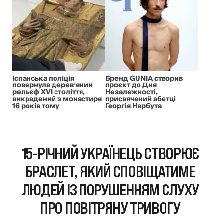
Іспанська поліція
Бренд GUNIA створив
повернула дерев’яний
проєкт до Дня
рельєф XVI століття,
Незалежності,
викрадений з монастиря
присвячений абетці
16 років тому
Георгія Нарбута
15-РІЧНИЙ УКРАЇНЕЦЬ СТВОРЮЄ
БРАСЛЕТ, ЯКИЙ СПОВІЩАТИМЕ
ЛЮДЕЙ ІЗ ПОРУШЕННЯМ СЛУХУ
ПРО ПОВІТРЯНУ ТРИВОГУ