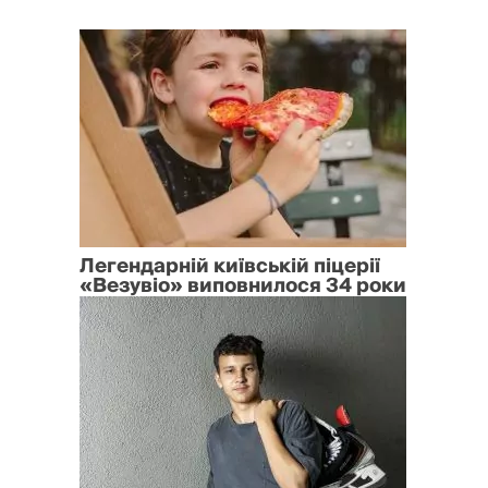
Легендарній київській піцерії
«Везувіо» виповнилося 34 роки