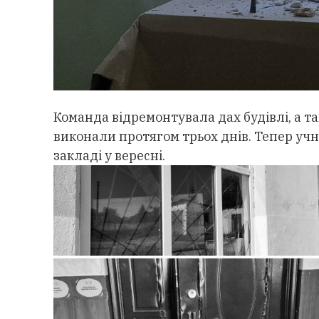
Команда відремонтувала дах будівлі, а та
виконали протягом трьох днів. Тепер уч
закладі у вересні.