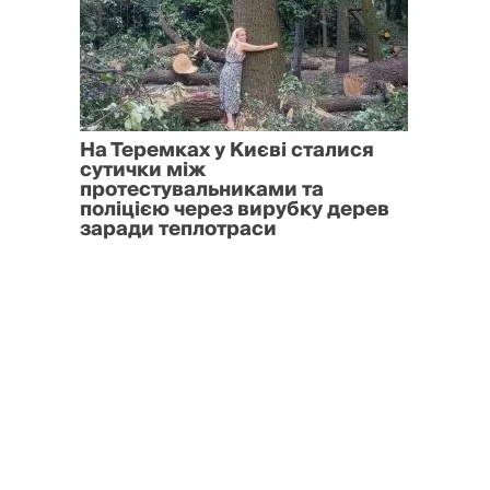
На Теремках у Києві сталися
сутички між
протестувальниками та
поліцією через вирубку дерев
заради теплотраси