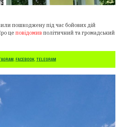
вили пошкоджену під час бойових дій
Про це
повідомив
політичний та громадський
TAGRAM
,
FACEBOOK
,
TELEGRAM