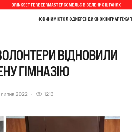
DRINKSETTER
BEERMASTER
СОМЕЛЬЄ В ЗЕЛЕНИХ ШТАНЯХ
НОВИНИ
МІСТО
ЛЮДИ
БРЕНДИ
КІНО
КНИГИ
АРТ
ЇЖА
П
 ВОЛОНТЕРИ ВІДНОВИЛИ
НУ ГІМНАЗІЮ
4 липня 2022
1213