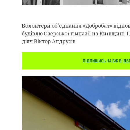
Волонтери об'єднання «Добробат» відно
будівлю Озерської гімназії на Київщині. 
діяч Віктор Андрусів.
ПІДПИШИСЬ НА БЖ В
INS