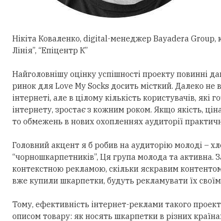
Нікіта Коваленко, digital-менеджер Bayadera Group
Лінія”, “Епіцентр К”
Найголовнішу оцінку успішності проекту повинні дав
ринок для Lоve My Socks досить місткий. Далеко не 
інтернеті, але в цілому кількість користувачів, які 
інтернету, зростає з кожним роком. Якщо якість, цін
то обмежень в нових охопленнях аудиторії практичн
Головний акцент я б робив на аудиторію молоді – хло
“чорношкарпетників”, Ця група молода та активна. 
контекстною рекламою, скільки яскравим контентом
вже купили шкарпетки, будуть рекламувати їх своїм
Тому, ефективність інтернет-реклами такого проект
описом товару: як носять шкарпетки в різних країнах