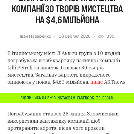
КОМПАНІЇ 30 ТВОРІВ МИСТЕЦТВА
НА $4,6 МІЛЬЙОНА
Іван Назаренко
08 серпня 2026
835
В італійському місті Л'Аквіла група з 10 людей
пограбувала штаб-квартиру паливної компанії
Lilli Petroli та винесла близько 30 творів
мистецтва. Загальну вартість викраденого
оцінюють у понад $4,63 мільйона,
пише
ARTnews.
ПІДПИШИСЬ НА БЖ В
INSTAGRAM
,
FACEBOOK
,
TELEGRAM
Пограбування сталося 28 липня. Зловмисники
використали вантажівку компанії, щоб
протаранити ворота, після чого провели