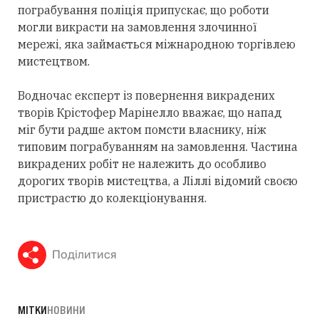
пограбування поліція припускає, що роботи
могли викрасти на замовлення злочинної
мережі, яка займається міжнародною торгівлею
мистецтвом.
Водночас експерт із повернення викрадених
творів Крістофер Марінелло вважає, що напад
міг бути радше актом помсти власнику, ніж
типовим пограбуванням на замовлення. Частина
викрадених робіт не належить до особливо
дорогих творів мистецтва, а Ліллі відомий своєю
пристрастю до колекціонування.
Поділитися
МІТКИ
НОВИНИ