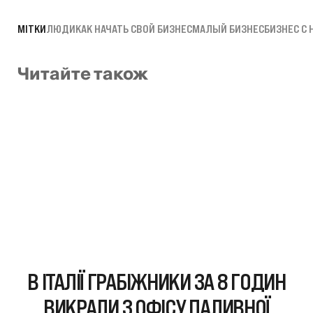
МІТКИ
ЛЮДИ
КАК НАЧАТЬ СВОЙ БИЗНЕС
МАЛЫЙ БИЗНЕС
БИЗНЕС С 
Читайте також
В ІТАЛІЇ ГРАБІЖНИКИ ЗА 8 ГОДИН
ВИКРАЛИ З ОФІСУ ПАЛИВНОЇ