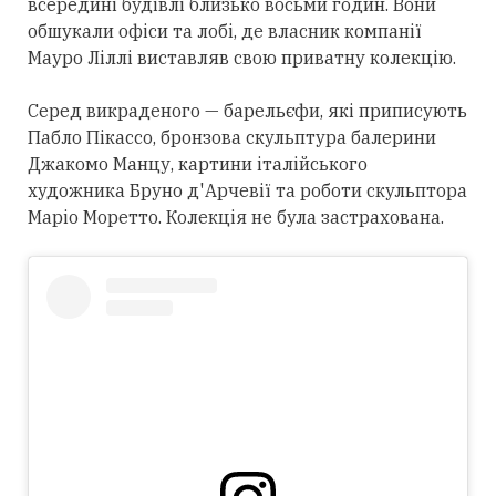
всередині будівлі близько восьми годин. Вони
обшукали офіси та лобі, де власник компанії
Мауро Ліллі виставляв свою приватну колекцію.
Серед викраденого — барельєфи, які приписують
Пабло Пікассо, бронзова скульптура балерини
Джакомо Манцу, картини італійського
художника Бруно д'Арчевії та роботи скульптора
Маріо Моретто. Колекція не була застрахована.