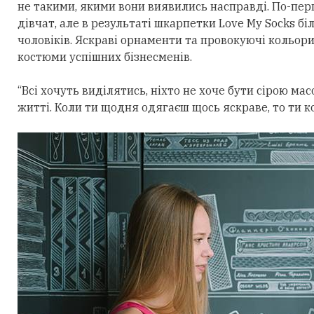
не такими, якими вони виявились насправді. По-пер
дівчат, але в результаті шкарпетки Love My Socks б
чоловіків. Яскраві орнаменти та провокуючі кольор
костюми успішних бізнесменів.
“Всі хочуть виділятись, ніхто не хоче бути сірою ма
житті. Коли ти щодня одягаєш щось яскраве, то ти к