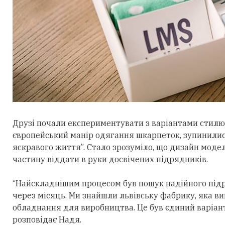
Друзі почали експериментувати з варіантами стил
європейський манір одягання шкарпеток, зупинилис
яскравого життя”. Стало зрозуміло, що дизайн моде
частину віддати в руки досвічених підрядників.
“Найскладнішим процесом був пошук надійного під
через місяць. Ми знайшли львівську фабрику, яка ви
обладнання для виробництва. Це був єдиний варіант,
розповідає Надя.