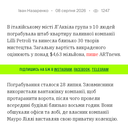
Іван Назаренко
08 серпня 2026
1247
В італійському місті Л'Аквіла група з 10 людей
пограбувала штаб-квартиру паливної компанії
Lilli Petroli та винесла близько 30 творів
мистецтва. Загальну вартість викраденого
оцінюють у понад $4,63 мільйона,
пише
ARTnews.
ПІДПИШИСЬ НА БЖ В
INSTAGRAM
,
FACEBOOK
,
TELEGRAM
Пограбування сталося 28 липня. Зловмисники
використали вантажівку компанії, щоб
протаранити ворота, після чого провели
всередині будівлі близько восьми годин. Вони
обшукали офіси та лобі, де власник компанії
Мауро Ліллі виставляв свою приватну колекцію.