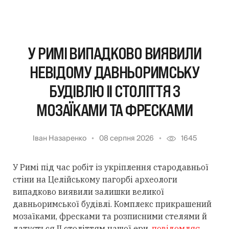
У РИМІ ВИПАДКОВО ВИЯВИЛИ
НЕВІДОМУ ДАВНЬОРИМСЬКУ
БУДІВЛЮ II СТОЛІТТЯ З
МОЗАЇКАМИ ТА ФРЕСКАМИ
Іван Назаренко
08 серпня 2026
1645
У Римі під час робіт із укріплення стародавньої
стіни на Целійському пагорбі археологи
випадково виявили залишки великої
давньоримської будівлі. Комплекс прикрашений
мозаїками, фресками та розписними стелями й
датується II століттям нашої ери,
повідомляє