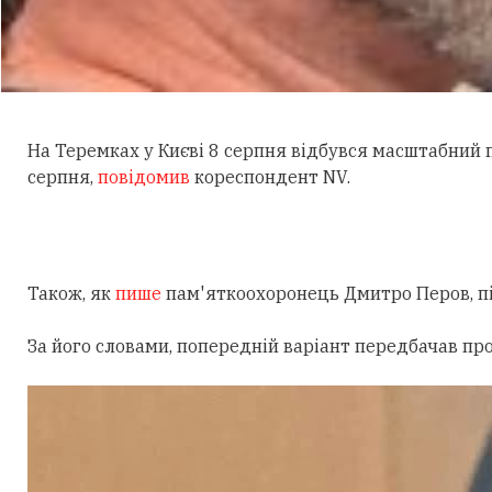
На Теремках у Києві 8 серпня відбувся масштабний
серпня,
повідомив
кореспондент NV.
Також, як
пише
пам'яткоохоронець Дмитро Перов, під
За його словами, попередній варіант передбачав пр