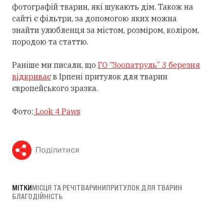
фотографій тварин, які шукають дім. Також на
сайті є фільтри, за допомогою яких можна
знайти улюбленця за містом, розміром, коліром,
породою та статтю.
Раніше ми писали, що
ГО “Зоопатруль” 3 березня
відкриває
в Ірпені притулок для тварин
європейського зразка.
Фото:
Look 4 Paws
Поділитися
МІТКИ
МІСЦЯ ТА РЕЧІ
ТВАРИНИ
ПРИТУЛОК ДЛЯ ТВАРИН
БЛАГОДІЙНІСТЬ