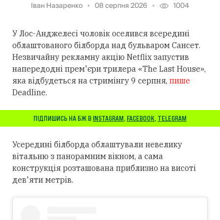
Іван Назаренко
08 серпня 2026
1004
У Лос-Анджелесі чоловік оселився всередині
облаштованого білборда над бульваром Сансет.
Незвичайну рекламну акцію Netflix запустив
напередодні прем'єри трилера «The Last House»,
яка відбудеться на стримінгу 9 серпня,
пише
Deadline.
ПІДПИШИСЬ НА БЖ В
INSTAGRAM
,
FACEBOOK
,
TELEGRAM
Усередині білборда облаштували невелику
вітальню з панорамним вікном, а сама
конструкція розташована приблизно на висоті
дев'яти метрів.