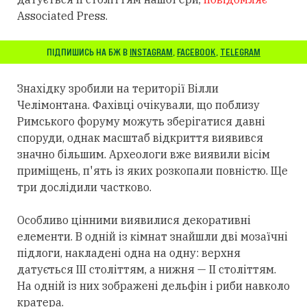
Associated Press.
ПІДПИШИСЬ НА БЖ В
INSTAGRAM
,
FACEBOOK
,
TELEGRAM
Знахідку зробили на території Вілли
Челімонтана. Фахівці очікували, що поблизу
Римського форуму можуть зберігатися давні
споруди, однак масштаб відкриття виявився
значно більшим. Археологи вже виявили вісім
приміщень, п'ять із яких розкопали повністю. Ще
три дослідили частково.
Особливо цінними виявилися декоративні
елементи. В одній із кімнат знайшли дві мозаїчні
підлоги, накладені одна на одну: верхня
датується III століттям, а нижня — II століттям.
На одній із них зображені дельфін і риби навколо
кратера.