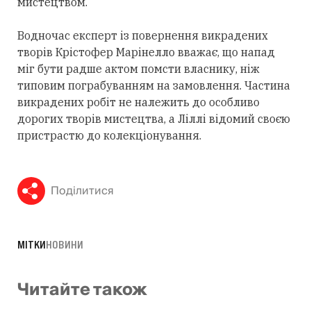
мистецтвом.
Водночас експерт із повернення викрадених
творів Крістофер Марінелло вважає, що напад
міг бути радше актом помсти власнику, ніж
типовим пограбуванням на замовлення. Частина
викрадених робіт не належить до особливо
дорогих творів мистецтва, а Ліллі відомий своєю
пристрастю до колекціонування.
Поділитися
МІТКИ
НОВИНИ
Читайте також