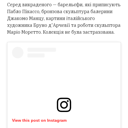
Серед викраденого — барельєфи, які приписують
Пабло Пікассо, бронзова скульптура балерини
Джакомо Манцу, картини італійського
художника Бруно д'Арчевії та роботи скульптора
Маріо Моретто. Колекція не була застрахована.
View this post on Instagram