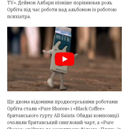
TV». Деймон Албарн пізніше порівнював роль
Орбіта під час роботи над альбомом із роботою
психіатра.
Ще двома відомими продюсерськими роботами
Орбіта
стали
«Pure Shores» і «Black Coffee»
британського гурту All Saints. Обидві композиції
очолили британський сингловий чарт, а «Pure