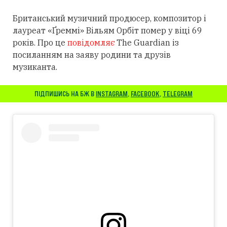
Британський музичний продюсер, композитор і
лауреат «Ґреммі» Вільям Орбіт помер у віці 69
років. Про це
повідомляє
The Guardian із
посиланням
на заяву родини та друзів
музиканта.
ПІДПИШИСЬ НА БЖ В
INSTAGRAM
,
FACEBOOK
,
TELEGRAM