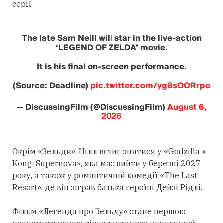
серії.
The late Sam Neill will star in the live-action
‘LEGEND OF ZELDA’ movie.
It is his final on-screen performance.
(Source: Deadline)
pic.twitter.com/yg8sOORrpo
— DiscussingFilm (@DiscussingFilm)
August 6,
2026
Окрім «Зельди», Нілл встиг знятися у «Godzilla x
Kong: Supernova», яка має вийти у березні 2027
року, а також у романтичній комедії «The Last
Resort», де він зіграв батька героїні Дейзі Рідлі.
Фільм «Легенда про Зельду» стане першою
повнометражною кіноадаптацією популярної