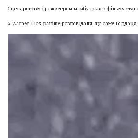
Сценаристом і режисером майбутнього фільму стан
У Warner Bros. раніше розповідали, що саме Ґоддард