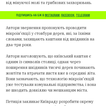
від мінуючої молі та грибкових захворювань.
ПІДПИШИСЬ НА БЖ В
INSTAGRAM
,
FACEBOOK
,
TELEGRAM
Автори звернення пропонують проводити
мікроін'єкції у стовбури дерев, які, за їхніми
словами, захищають каштани від шкідників на
два-три роки.
Автори наголошують, що київський каштан є
одним із символів столиці, однак через
поширення шкідників тисячі дерев починають
жовтіти та втрачати листя вже в середині літа.
Вони зазначають, що технологію мікроін'єкцій
уже тестували комунальні підприємства, і вона
не шкодить довкіллю чи мешканцям міста.
Петиція закликає Київраду розробити окрему