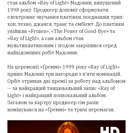
став альбом «Ray of Light» Мадонни, випущений
1998 року. Продюсер допоміг сформувати
електронне звучання платівки, поєднавши трип-
хоп, техно, джангл, транс та ембієнт. До платівки
увійшли «Frozen», «The Power of Good-Bye» та
«Ray of Light», а сам альбом став
мультиплатиновим і згодом закріпився
серед
найвідоміших робіт Мадонни.
На церемонії «Ґреммі» 1999 року «Ray of Light»
приніс Мадонні
три
нагороди з п’яти номінацій.
Орбіт
отримав
дві премії за роботу над альбомом
— за найкращий танцювальний запис «Ray of
Light» і найкращий попвокальний альбом.
Загалом за кар’єру продюсер сім разів
номінувався на «Ґреммі» та тричі перемагав.