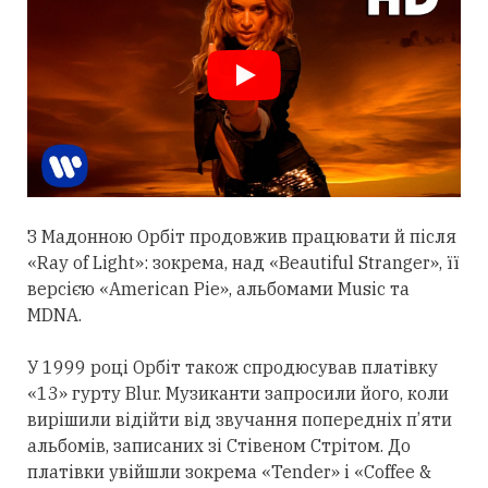
З Мадонною Орбіт
продовжив
працювати й після
«Ray of Light»: зокрема, над «Beautiful Stranger», її
версією «American Pie», альбомами Music та
MDNA.
У 1999 році Орбіт також спродюсував платівку
«13» гурту Blur. Музиканти запросили його, коли
вирішили відійти від звучання попередніх п’яти
альбомів, записаних зі Стівеном Стрітом. До
платівки увійшли зокрема «Tender» і «Coffee &