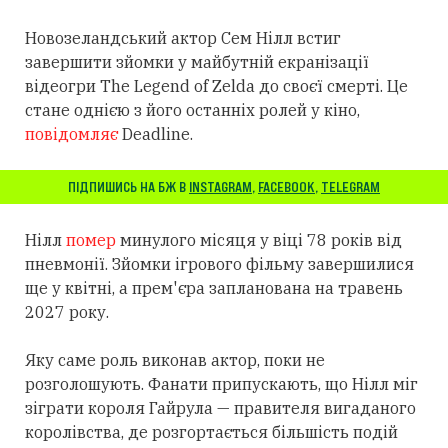
Новозеландський актор Сем Нілл встиг
завершити зйомки у майбутній екранізації
відеогри The Legend of Zelda до своєї смерті. Це
стане однією з його останніх ролей у кіно,
повідомляє
Deadline.
ПІДПИШИСЬ НА БЖ В
INSTAGRAM
,
FACEBOOK
,
TELEGRAM
Нілл
помер
минулого місяця у віці 78 років від
пневмонії. Зйомки ігрового фільму завершилися
ще у квітні, а прем'єра запланована на травень
2027 року.
Яку саме роль виконав актор, поки не
розголошують. Фанати припускають, що Нілл міг
зіграти короля Гайрула — правителя вигаданого
королівства, де розгортається більшість подій