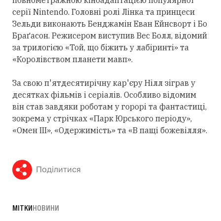
серії Nintendo. Головні ролі Лінка та принцеси
Зельди виконають Бенджамін Еван Ейнсворт і Бо
Браґасон. Режисером виступив Вес Болл, відомий
за трилогією «Той, що біжить у лабіринті» та
«Королівством планети мавп».
За свою п'ятдесятирічну кар'єру Нілл зіграв у
десятках фільмів і серіалів. Особливо відомим
він став завдяки роботам у горорі та фантастиці,
зокрема у стрічках «Парк Юрського періоду»,
«Омен III», «Одержимість» та «В пащі божевілля».
Поділитися
МІТКИ
НОВИНИ