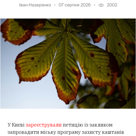
Іван Назаренко
07 серпня 2026
2002
У Києві
зареєстрували
петицію із закликом
запровадити міську програму захисту каштанів