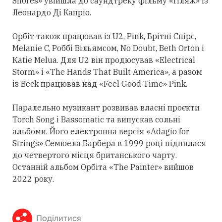
Shores» увійшла до саундтреку фільму «Пляж» із
Леонардо Ді Капріо.
Орбіт також працював із U2, Pink, Брітні Спірс,
Melanie C, Роббі Вільямсом, No Doubt, Beth Orton і
Katie Melua. Для U2 він продюсував «Electrical
Storm» і «The Hands That Built America», а разом
із Beck працював над «Feel Good Time» Pink.
Паралельно музикант розвивав власні проєкти
Torch Song і Bassomatic та випускав сольні
альбоми. Його електронна версія «Adagio for
Strings» Семюела Барбера в 1999 році піднялася
до четвертого місця британського чарту.
Останній альбом Орбіта «The Painter» вийшов
2022 року.
Поділитися