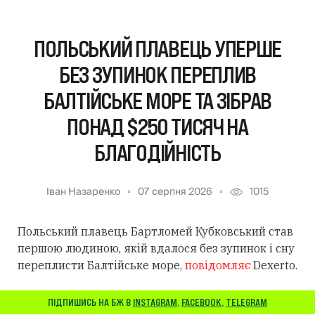
ПОЛЬСЬКИЙ ПЛАВЕЦЬ УПЕРШЕ
БЕЗ ЗУПИНОК ПЕРЕПЛИВ
БАЛТІЙСЬКЕ МОРЕ ТА ЗІБРАВ
ПОНАД $250 ТИСЯЧ НА
БЛАГОДІЙНІСТЬ
Іван Назаренко
07 серпня 2026
1015
Польський плавець Бартломей Кубковський став
першою людиною, якій вдалося без зупинок і сну
переплисти Балтійське море,
повідомляє
Dexerto.
ПІДПИШИСЬ НА БЖ В
INSTAGRAM
,
FACEBOOK
,
TELEGRAM