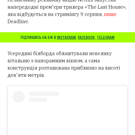
напередодні прем'єри трилера «The Last House»,
яка відбудеться на стримінгу 9 серпня,
пише
Deadline.
ПІДПИШИСЬ НА БЖ В
INSTAGRAM
,
FACEBOOK
,
TELEGRAM
Усередині білборда облаштували невелику
вітальню з панорамним вікном, а сама
конструкція розташована приблизно на висоті
дев'яти метрів.