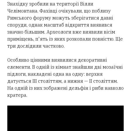
Знахідку зробили на території Вілли
Челімонтана. Фахівці очікували, що поблизу
Римського форуму можуть зберігатися давні
споруди, однак масштаб відкриття виявився
значно більшим. Археологи вже виявили вісім
приміщень, п'ять із яких розкопали повністю. Ще
три дослідили частково.
Особливо цінними виявилися декоративні
елементи. В одній із кімнат знайшли дві мозаїчні
підлоги, накладені одна на одну: верхня
датується III століттям, а нижня — II століттям.
На одній із них зображені дельфін і риби навколо
кратера.