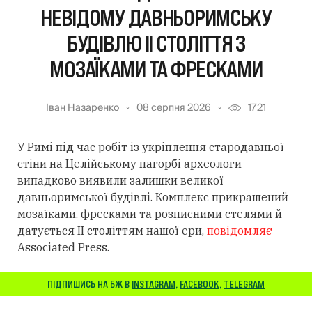
НЕВІДОМУ ДАВНЬОРИМСЬКУ
БУДІВЛЮ II СТОЛІТТЯ З
МОЗАЇКАМИ ТА ФРЕСКАМИ
Іван Назаренко
08 серпня 2026
1721
У Римі під час робіт із укріплення стародавньої
стіни на Целійському пагорбі археологи
випадково виявили залишки великої
давньоримської будівлі. Комплекс прикрашений
мозаїками, фресками та розписними стелями й
датується II століттям нашої ери,
повідомляє
Associated Press.
ПІДПИШИСЬ НА БЖ В
INSTAGRAM
,
FACEBOOK
,
TELEGRAM