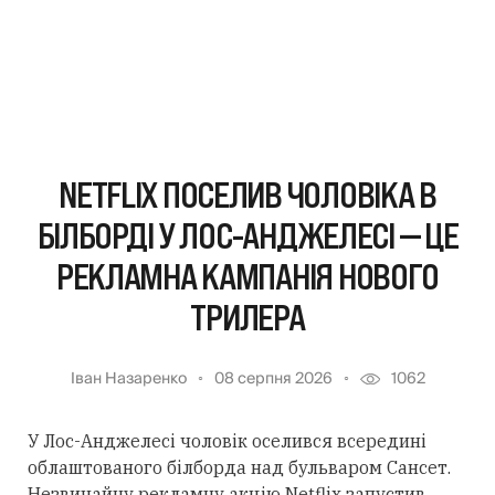
NETFLIX ПОСЕЛИВ ЧОЛОВІКА В
БІЛБОРДІ У ЛОС-АНДЖЕЛЕСІ — ЦЕ
РЕКЛАМНА КАМПАНІЯ НОВОГО
ТРИЛЕРА
Іван Назаренко
08 серпня 2026
1062
У Лос-Анджелесі чоловік оселився всередині
облаштованого білборда над бульваром Сансет.
Незвичайну рекламну акцію Netflix запустив