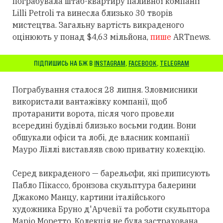
пограбувала штаб-квартиру паливної компанії
Lilli Petroli та винесла близько 30 творів
мистецтва. Загальну вартість викраденого
оцінюють у понад $4,63 мільйона,
пише
ARTnews.
ПІДПИШИСЬ НА БЖ В
INSTAGRAM
,
FACEBOOK
,
TELEGRAM
Пограбування сталося 28 липня. Зловмисники
використали вантажівку компанії, щоб
протаранити ворота, після чого провели
всередині будівлі близько восьми годин. Вони
обшукали офіси та лобі, де власник компанії
Мауро Ліллі виставляв свою приватну колекцію.
Серед викраденого — барельєфи, які приписують
Пабло Пікассо, бронзова скульптура балерини
Джакомо Манцу, картини італійського
художника Бруно д'Арчевії та роботи скульптора
Маріо Моретто. Колекція не була застрахована.