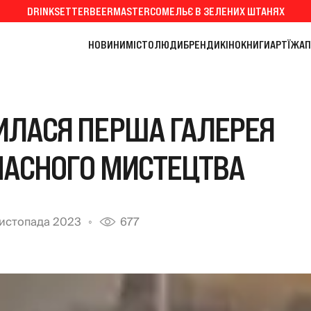
DRINKSETTER
BEERMASTER
СОМЕЛЬЄ В ЗЕЛЕНИХ ШТАНЯХ
НОВИНИ
МІСТО
ЛЮДИ
БРЕНДИ
КІНО
КНИГИ
АРТ
ЇЖА
П
ИЛАСЯ ПЕРША ГАЛЕРЕЯ
ЧАСНОГО МИСТЕЦТВА
листопада 2023
677