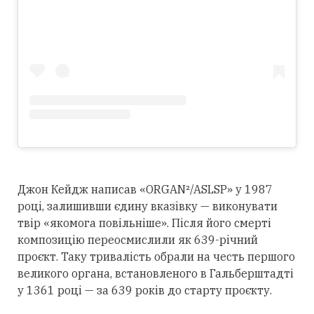
Джон Кейдж написав «ORGAN²/ASLSP» у 1987
році, залишивши єдину вказівку — виконувати
твір «якомога повільніше». Після його смерті
композицію переосмислили як 639-річний
проєкт. Таку тривалість обрали на честь першого
великого органа, встановленого в Гальберштадті
у 1361 році — за 639 років до старту проєкту.