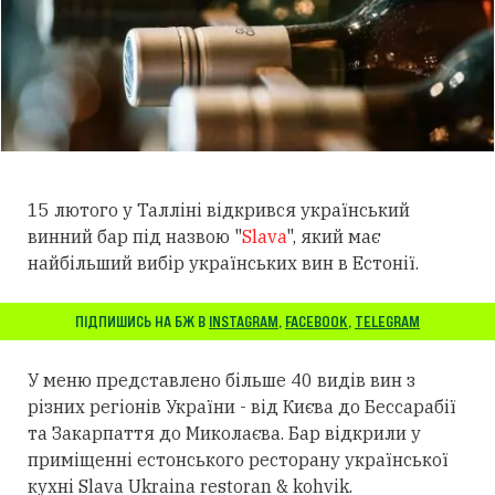
15 лютого у Талліні відкрився український
винний бар під назвою "
Slava
", який має
найбільший вибір українських вин в Естонії.
ПІДПИШИСЬ НА БЖ В
INSTAGRAM
,
FACEBOOK
,
TELEGRAM
У меню представлено більше 40 видів вин з
різних регіонів України - від Києва до Бессарабії
та Закарпаття до Миколаєва. Бар відкрили у
приміщенні естонського ресторану української
кухні Slava Ukraina restoran & kohvik.