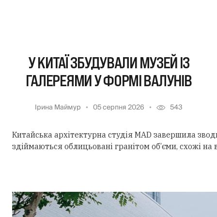
У КИТАЇ ЗБУДУВАЛИ МУЗЕЙ ІЗ
ГАЛЕРЕЯМИ У ФОРМІ ВАЛУНІВ
Ірина Маймур
05 серпня 2026
543
Китайська архітектурна студія MAD завершила звод
здіймаються облицьовані гранітом об’єми, схожі на 