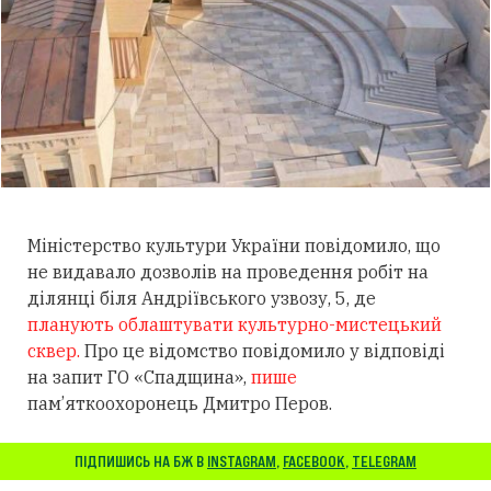
Міністерство культури України повідомило, що
не видавало дозволів на проведення робіт на
ділянці біля Андріївського узвозу, 5, де
планують облаштувати культурно-мистецький
сквер.
Про це відомство повідомило у відповіді
на запит ГО «Спадщина»,
пише
пам’яткоохоронець Дмитро Перов.
ПІДПИШИСЬ НА БЖ В
INSTAGRAM
,
FACEBOOK
,
TELEGRAM