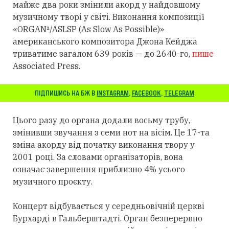
майже два роки змінили акорд у найдовшому
музичному творі у світі. Виконання композиції
«ORGAN²/ASLSP (As Slow As Possible)»
американського композитора Джона Кейджа
триватиме загалом 639 років — до 2640-го,
пише
Associated Press.
ПІДПИШИСЬ НА БЖ В
INSTAGRAM
,
FACEBOOK
,
TELEGRAM
Цього разу до органа додали восьму трубу,
змінивши звучання з семи нот на вісім. Це 17-та
зміна акорду від початку виконання твору у
2001 році. За словами організаторів, вона
означає завершення приблизно 4% усього
музичного проєкту.
Концерт відбувається у середньовічній церкві
Бурхарді в Гальберштадті. Орган безперервно