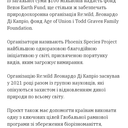
Із загальної суми $100 мільйонів надасть фонд
Bezos Earth Fund, ще стільки ж забезпечать
природоохоронна організація Re:wild, Леонардо
Ді Капріо, фонд Age of Union і Todd Graves Family
Foundation.
Організатори називають Phoenix Species Project
найбільшою одноразовою благодійною
ініціативою у світі, присвяченою порятунку
видів, яким загрожує вимирання.
Організацію Re:wild Леонардо Ді Капріо заснував
у 2021 році разом із групою науковців, які
опікуються захистом і відновленням дикої
природи по всьому світу.
Проєкт також має допомогти країнам виконати
одну з ключових цілей Глобальної рамкової
програми зі збереження біорізноманіття,