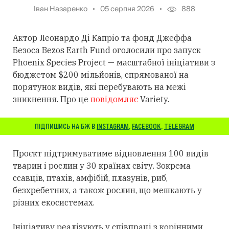
Іван Назаренко
05 серпня 2026
888
Актор Леонардо Ді Капріо та фонд Джеффа
Безоса Bezos Earth Fund оголосили про запуск
Phoenix Species Project — масштабної ініціативи з
бюджетом $200 мільйонів, спрямованої на
порятунок видів, які перебувають на межі
зникнення. Про це
повідомляє
Variety.
ПІДПИШИСЬ НА БЖ В
INSTAGRAM
,
FACEBOOK
,
TELEGRAM
Проєкт підтримуватиме відновлення 100 видів
тварин і рослин у 30 країнах світу. Зокрема
ссавців, птахів, амфібій, плазунів, риб,
безхребетних, а також рослин, що мешкають у
різних екосистемах.
Ініціативу реалізують у співпраці з корінними