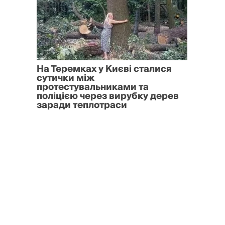
На Теремках у Києві сталися
сутички між
протестувальниками та
поліцією через вирубку дерев
заради теплотраси