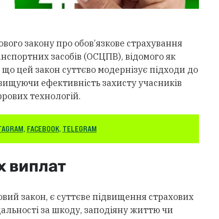
вого закону про обов’язкове страхування
анспортних засобів (ОСЦПВ), відомого як
я, що цей закон суттєво модернізує підходи до
ідвищуючи ефективність захисту учасників
рових технологій.
TAGRAM
,
FACEBOOK
,
TELEGRAM
х виплат
новий закон, є суттєве підвищення страхових
ідальності за шкоду, заподіяну життю чи