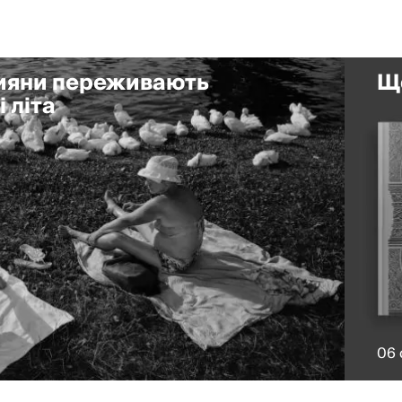
кияни переживають
Що
 літа
06 