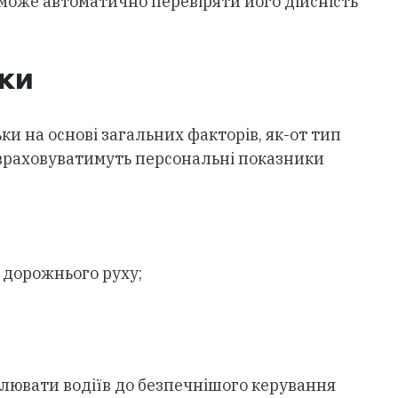
я зможе автоматично перевіряти його дійсність
ики
ки на основі загальних факторів, як-от тип
 враховуватимуть персональні показники
 дорожнього руху;
улювати водіїв до безпечнішого керування