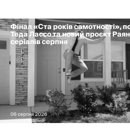
Фінал «Ста років самотності», 
Теда Лассо та новий проєкт Раян
серіалів серпня
06 серпня 2026