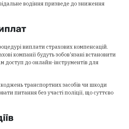
відальне водіння призведе до зниження
иплат
роцедурі виплати страхових компенсацій.
хові компанії будуть зобов'язані встановити
ам доступ до онлайн-інструментів для
шкоджень транспортних засобів чи шкоди
ати питання без участі поліції, що суттєво
іїв