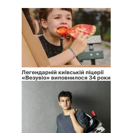
Легендарній київській піцерії
«Везувіо» виповнилося 34 роки