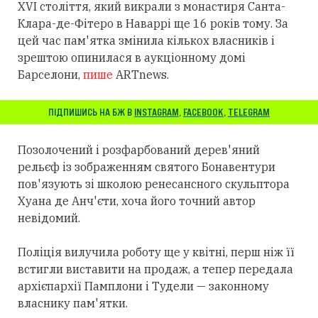
XVI століття, який викрали з монастиря Санта-
Клара-де-Фітеро в Наваррі ще 16 років тому. За
цей час пам'ятка змінила кількох власників і
зрештою опинилася в аукціонному домі
Барселони,
пише
ARTnews.
ПІДПИШИСЬ НА БЖ В
INSTAGRAM
,
FACEBOOK
,
TELEGRAM
Позолочений і розфарбований дерев'яний
рельєф із зображенням святого Бонавентури
пов'язують зі школою ренесансного скульптора
Хуана де Анч'єти, хоча його точний автор
невідомий.
Поліція вилучила роботу ще у квітні, перш ніж її
встигли виставити на продаж, а тепер передала
архієпархії Памплони і Тудели — законному
власнику пам'ятки.