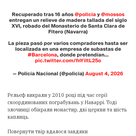
Recuperado tras 16 años
@policia
y
@mossos
entregan un relieve de madera tallada del siglo
XVI, robado del Monasterio de Santa Clara de
Fitero (Navarra)
La pieza pasó por varios compradores hasta ser
localizada en una empresa de subastas de
#Barcelona
, donde pretendían…
pic.twitter.com/fnYiItL25o
— Policía Nacional (@policia)
August 4, 2026
Рельєф викрали у 2010 році під час серії
скоординованих пограбувань у Наваррі. Тоді
злочинці обікрали монастир, дві церкви та шість
каплиць.
Повернути твір вдалося завдяки