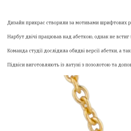
Дизайн прикрас створили за мотивами шрифтових роб
Нарбут двічі працював над абеткою, однак не встиг 
Команда студії дослідила обидві версії абетки, а 
Підвіси виготовляють із латуні з позолотою та доп