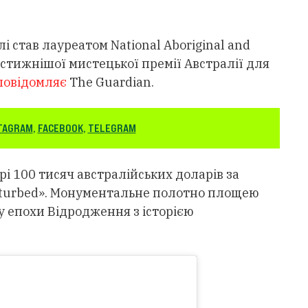
 став лауреатом National Aboriginal and
рестижнішої мистецької премії Австралії для
повідомляє
The Guardian.
TAGRAM
,
FACEBOOK
,
TELEGRAM
рі 100 тисяч австралійських доларів за
ndisturbed». Монументальне полотно площею
у епохи Відродження з історією