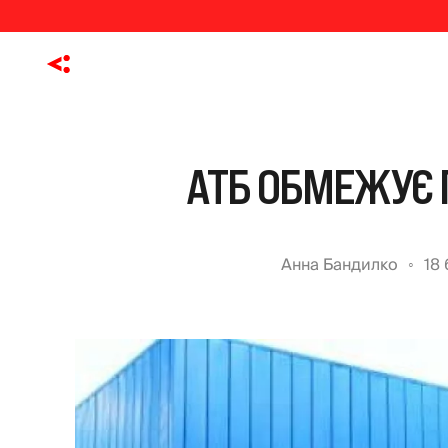
АТБ ОБМЕЖУЄ 
Анна Бандилко
18