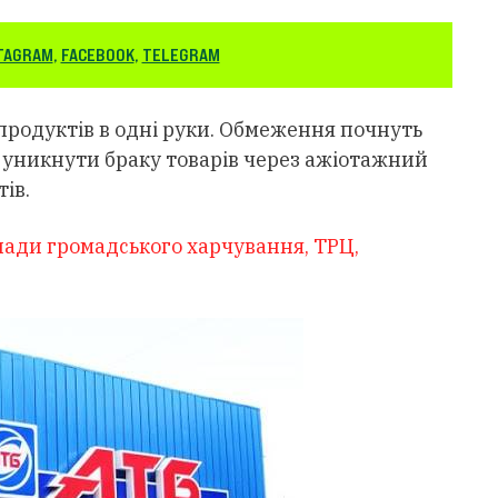
TAGRAM
,
FACEBOOK
,
TELEGRAM
родуктів в одні руки. Обмеження почнуть
ть уникнути браку товарів через ажіотажний
тів.
лади громадського харчування, ТРЦ,