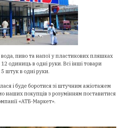
, вода, пиво та напої у пластикових пляшках
 12 одиниць в одні руки. Всі інші товари
 5 штук в одні руки.
лася і буде боротися зі штучним ажіотажем
мо наших покупців з розумінням поставитися
омпанії «АТБ-Маркет».