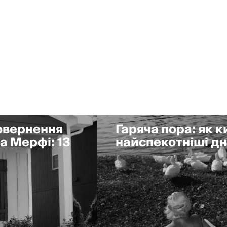
повернення
Гаряча пора: як 
а Мерфі: 13
найспекотніші дні