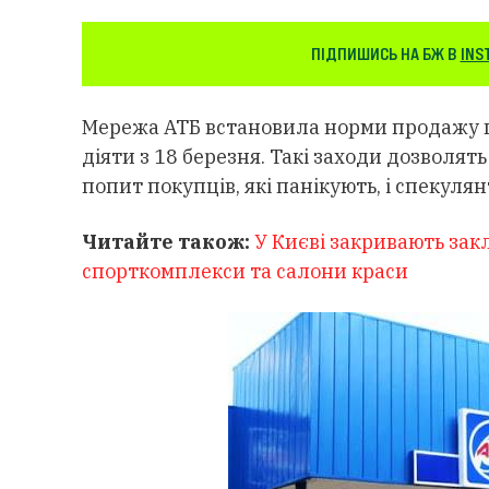
ПІДПИШИСЬ НА БЖ В
INS
Мережа АТБ встановила норми продажу п
діяти з 18 березня. Такі заходи дозволя
попит покупців, які панікують, і спекулян
Читайте також:
У Києві закривають зак
спорткомплекси та салони краси