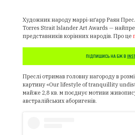
Художник народу маррі-нґарр Раян Преслі
Torres Strait Islander Art Awards — найп
представників корінних народів. Про це
ПІДПИШИСЬ НА БЖ В
INS
Преслі отримав головну нагороду в розмі
картину «Our lifestyle of tranquillity u
майже 2,8 кв. м поєднує мотиви живопис
австралійських аборигенів.