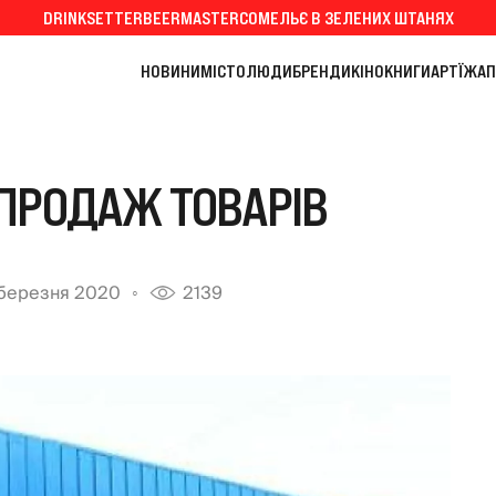
DRINKSETTER
BEERMASTER
СОМЕЛЬЄ В ЗЕЛЕНИХ ШТАНЯХ
НОВИНИ
МІСТО
ЛЮДИ
БРЕНДИ
КІНО
КНИГИ
АРТ
ЇЖА
П
ПРОДАЖ ТОВАРІВ
 березня 2020
2139