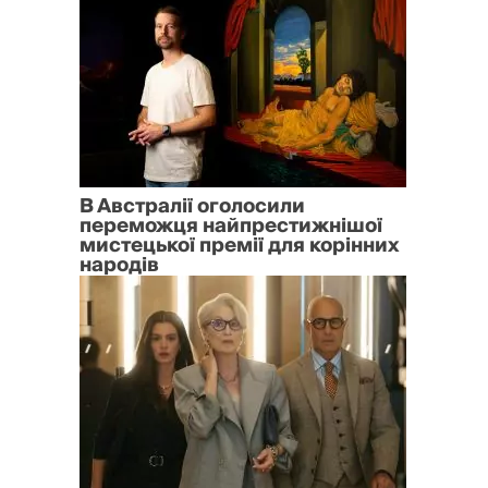
В Австралії оголосили
переможця найпрестижнішої
мистецької премії для корінних
народів