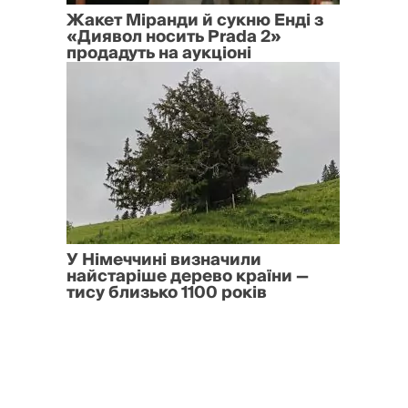
Жакет Міранди й сукню Енді з
«Диявол носить Prada 2»
продадуть на аукціоні
У Німеччині визначили
найстаріше дерево країни —
тису близько 1100 років