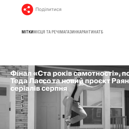
Поділитися
МІТКИ
МІСЦЯ ТА РЕЧІ
МАГАЗИН
КАРАНТИН
АТБ
Фінал «Ста років самотності», 
Теда Лассо та новий проєкт Раян
серіалів серпня