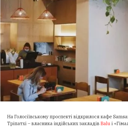
На Голосіївському проспекті відкрилося кафе Samsa
Тріпатхі – власника індійських закладів
Balu
і «Гімал