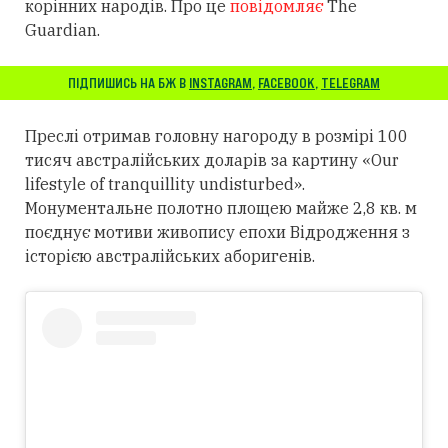
корінних народів. Про це
повідомляє
The
Guardian.
ПІДПИШИСЬ НА БЖ В
INSTAGRAM
,
FACEBOOK
,
TELEGRAM
Преслі отримав головну нагороду в розмірі 100
тисяч австралійських доларів за картину «Our
lifestyle of tranquillity undisturbed».
Монументальне полотно площею майже 2,8 кв. м
поєднує мотиви живопису епохи Відродження з
історією австралійських аборигенів.