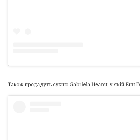
Також продадуть сукню Gabriela Hearst, у якій Енн Г