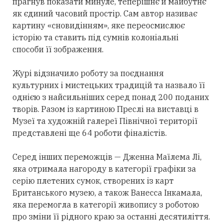
прагнув показати минуле, теперішнє й майбутнє
як єдиний часовий простір. Сам автор називає
картину «сновидінням», яке переосмислює
історію та ставить під сумнів колоніальні
способи її зображення.
Журі відзначило роботу за поєднання
культурних і мистецьких традицій та назвало її
однією з найсильніших серед понад 200 поданих
творів. Разом із картиною Преслі на виставці в
Музеї та художній галереї Північної території
представлені ще 64 роботи фіналістів.
Серед інших переможців — Дженна Маїлема Лі,
яка отримала нагороду в категорії графіки за
серію плетених сумок, створених із карт
Британського музею, а також Ванесса Інкамала,
яка перемогла в категорії живопису з роботою
про зміни її рідного краю за останні десятиліття.