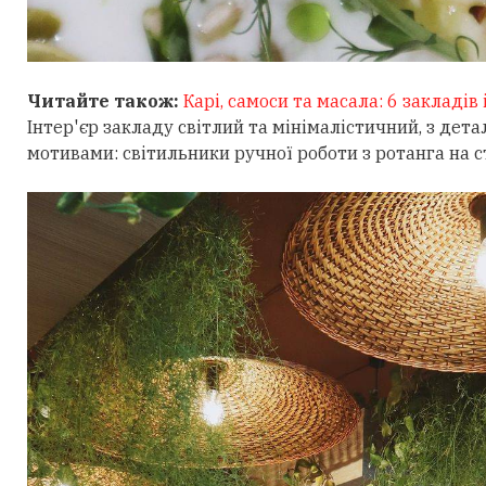
Читайте також:
Карі, самоси та масала: 6 закладів 
Інтер'єр закладу світлий та мінімалістичний, з де
мотивами: світильники ручної роботи з ротанга на ст