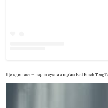
Ще один лот — чорна сукня з пір’ям Bad Binch TongTo