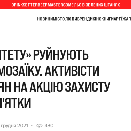
DRINKSETTER
BEERMASTER
СОМЕЛЬЄ В ЗЕЛЕНИХ ШТАНЯХ
НОВИНИ
МІСТО
ЛЮДИ
БРЕНДИ
КІНО
КНИГИ
АРТ
ЇЖА
П
ИТЕТУ» РУЙНУЮТЬ
ОЗАЇКУ. АКТИВІСТИ
Н НА АКЦІЮ ЗАХИСТУ
'ЯТКИ
 грудня 2021
480