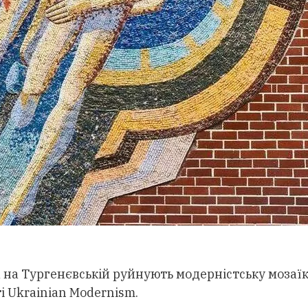
 на Тургенєвській руйнують модерністську мозаїк
і Ukrainian Modernism.