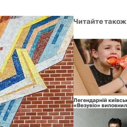
Читайте також
Легендарній київськ
«Везувіо» виповнил