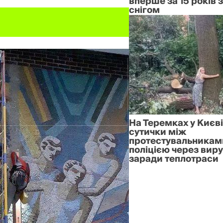
вперше за 15 років 
снігом
На Теремках у Києв
сутички між
протестувальникам
поліцією через вир
заради теплотраси