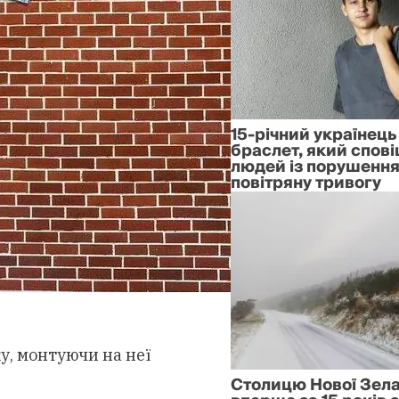
15-річний українец
браслет, який спов
людей із порушення
повітряну тривогу
у, монтуючи на неї
Столицю Нової Зела