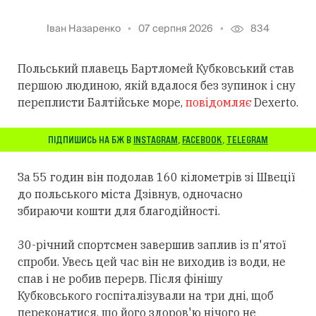
Іван Назаренко
07 серпня 2026
834
Польський плавець Бартломей Кубковський став
першою людиною, якій вдалося без зупинок і сну
переплисти Балтійське море,
повідомляє
Dexerto.
ПІДПИШИСЬ НА БЖ В
INSTAGRAM
,
FACEBOOK
,
TELEGRAM
За 55 годин він подолав 160 кілометрів зі Швеції
до польського міста Дзівнув, одночасно
збираючи кошти для благодійності.
30-річний спортсмен завершив заплив із п'ятої
спроби. Увесь цей час він не виходив із води, не
спав і не робив перерв. Після фінішу
Кубковського госпіталізували на три дні, щоб
переконатися, що його здоров'ю нічого не