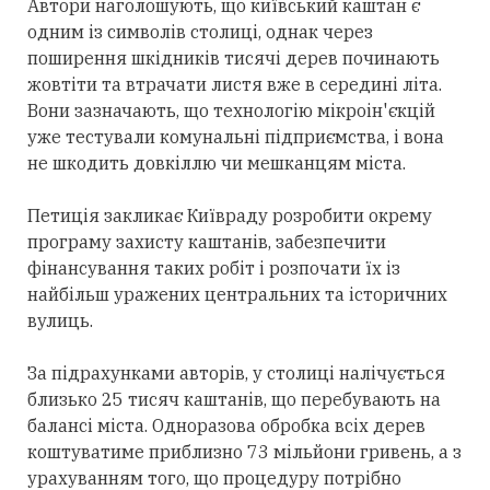
Автори наголошують, що київський каштан є
одним із символів столиці, однак через
поширення шкідників тисячі дерев починають
жовтіти та втрачати листя вже в середині літа.
Вони зазначають, що технологію мікроін'єкцій
уже тестували комунальні підприємства, і вона
не шкодить довкіллю чи мешканцям міста.
Петиція закликає Київраду розробити окрему
програму захисту каштанів, забезпечити
фінансування таких робіт і розпочати їх із
найбільш уражених центральних та історичних
вулиць.
За підрахунками авторів, у столиці налічується
близько 25 тисяч каштанів, що перебувають на
балансі міста. Одноразова обробка всіх дерев
коштуватиме приблизно 73 мільйони гривень, а з
урахуванням того, що процедуру потрібно