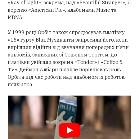
«Ray of Light»: зокрема, над «Beautiful Stranger», її
версією «American Pie», альбомами Music та
MDNA.
У 1999 році Орбіт також спродюсував платівку
«13» гурту Blur. Музиканти запросили його, коли
вирішили відійти від звучання попередніх п’яти
альбомів, записаних зі Стівеном Стрітом. До
платівки увійшли зокрема «Tender» і «Coffee &
TV». Деймон Албарн пізніше порівнював роль
Орбіта під час роботи над альбомом із роботою
психіатра.