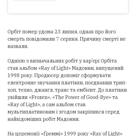
Орбіт помер удома 23 липня, однак про його
смерть повідомили 7 серпня. Причину смерті не
назвали.
Однією з визначальних робіт у кар’єрі Орбіта
став альбом «Ray of Light» Мадонни, випущений
1998 року. Продюсер допоміг сформувати
електронне звучання платівки, поєднавши трип-
хоп, техно, джангл, транс та ембієнт. До платівки
увійшли «Frozen», «The Power of Good-Bye» та
«Ray of Light», а сам альбом став
мультиплатиновим і згодом закріпився
серед
найвідоміших робіт Мадонни.
На церемонії «Ґреммі» 1999 року «Ray of Light»