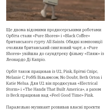
Ще двома відомими продюсерськими роботами
Орбіта
стали
«Pure Shores» і «Black Coffee»
британського гурту All Saints. Обидві композиції
очолили британський сингловий чарт, а «Pure
Shores» увійшла до саундтреку фільму «Пляж» із
Леонардо Ді Капріо.
Орбіт також працював із U2, Pink, Брітні Спірс,
Melanie C, Роббі Вільямсом, No Doubt, Beth Orton і
Katie Melua. Для U2 він продюсував «Electrical
Storm» і «The Hands That Built America», а разом
із Beck працював над «Feel Good Time» Pink.
Паралельно музикант розвивав власні проєкти