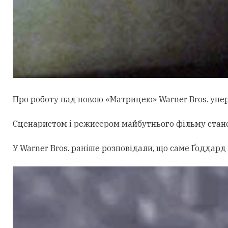
Про роботу над новою «Матрицею» Warner Bros. уперш
Сценаристом і режисером майбутнього фільму стан
У Warner Bros. раніше розповідали, що саме Ґоддард