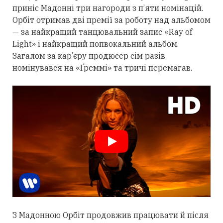
приніс Мадонні
три
нагороди з п’яти номінацій.
Орбіт
отримав
дві премії за роботу над альбомом
— за найкращий танцювальний запис «Ray of
Light» і найкращий попвокальний альбом.
Загалом за кар’єру продюсер сім разів
номінувався на «Ґреммі» та тричі перемагав.
З Мадонною Орбіт
продовжив
працювати й після