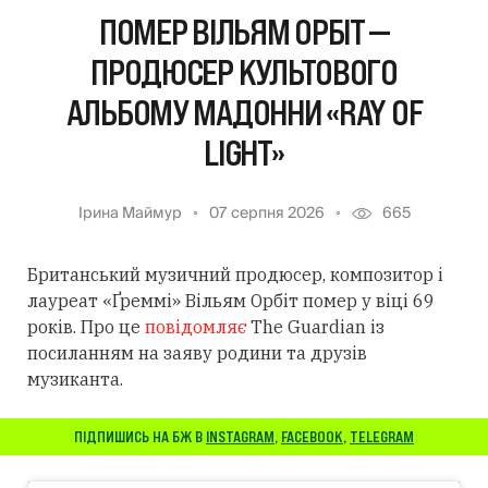
ПОМЕР ВІЛЬЯМ ОРБІТ —
ПРОДЮСЕР КУЛЬТОВОГО
АЛЬБОМУ МАДОННИ «RAY OF
LIGHT»
Ірина Маймур
07 серпня 2026
665
Британський музичний продюсер, композитор і
лауреат «Ґреммі» Вільям Орбіт помер у віці 69
років. Про це
повідомляє
The Guardian із
посиланням
на заяву родини та друзів
музиканта.
ПІДПИШИСЬ НА БЖ В
INSTAGRAM
,
FACEBOOK
,
TELEGRAM