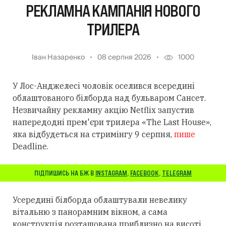
РЕКЛАМНА КАМПАНІЯ НОВОГО
ТРИЛЕРА
Іван Назаренко
08 серпня 2026
1000
У Лос-Анджелесі чоловік оселився всередині
облаштованого білборда над бульваром Сансет.
Незвичайну рекламну акцію Netflix запустив
напередодні прем'єри трилера «The Last House»,
яка відбудеться на стримінгу 9 серпня,
пише
Deadline.
ПІДПИШИСЬ НА БЖ В
INSTAGRAM
,
FACEBOOK
,
TELEGRAM
Усередині білборда облаштували невелику
вітальню з панорамним вікном, а сама
конструкція розташована приблизно на висоті