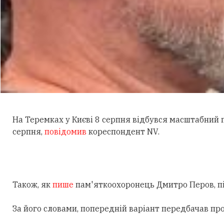
На Теремках у Києві 8 серпня відбувся масштабний
серпня,
повідомив
кореспондент NV.
Також, як
пише
пам'яткоохоронець Дмитро Перов, під
За його словами, попередній варіант передбачав пр