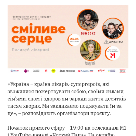
«Україна – країна лікарів-супергероїв, які
зважилися пожертвувати собою, своїми силами,
сім’ями, сном і здоров’ям заради життя десятків
тисяч хворих. Ми закликаємо подякувати їм за
це», – розповідають організатори проєкту.
Початок прямого ефіру – 19:00 на телеканалі М1
і YouTube-каналі «Чоткий Паца». На онлайн-