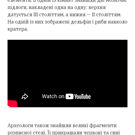
підлоги, накладені одна на одну: верхня
датується III століттям, а нижня — II століттям.
На одній із них зображені дельфін і риби навколо
кратера.
Археологи також знайшли великі фрагменти
розписної стелі. Її прикрашали червоні та сині