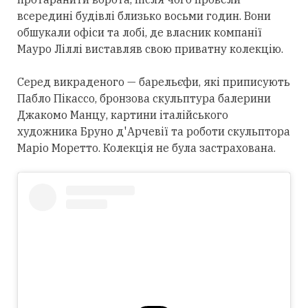
всередині будівлі близько восьми годин. Вони
обшукали офіси та лобі, де власник компанії
Мауро Ліллі виставляв свою приватну колекцію.
Серед викраденого — барельєфи, які приписують
Пабло Пікассо, бронзова скульптура балерини
Джакомо Манцу, картини італійського
художника Бруно д'Арчевії та роботи скульптора
Маріо Моретто. Колекція не була застрахована.