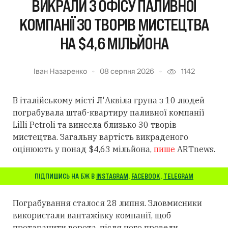
ВИКРАЛИ З ОФІСУ ПАЛИВНОЇ
КОМПАНІЇ 30 ТВОРІВ МИСТЕЦТВА
НА $4,6 МІЛЬЙОНА
Іван Назаренко
08 серпня 2026
1142
В італійському місті Л'Аквіла група з 10 людей
пограбувала штаб-квартиру паливної компанії
Lilli Petroli та винесла близько 30 творів
мистецтва. Загальну вартість викраденого
оцінюють у понад $4,63 мільйона,
пише
ARTnews.
ПІДПИШИСЬ НА БЖ В
INSTAGRAM
,
FACEBOOK
,
TELEGRAM
Пограбування сталося 28 липня. Зловмисники
використали вантажівку компанії, щоб
протаранити ворота, після чого провели