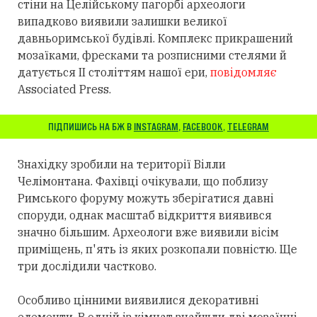
стіни на Целійському пагорбі археологи
випадково виявили залишки великої
давньоримської будівлі. Комплекс прикрашений
мозаїками, фресками та розписними стелями й
датується II століттям нашої ери,
повідомляє
Associated Press.
ПІДПИШИСЬ НА БЖ В
INSTAGRAM
,
FACEBOOK
,
TELEGRAM
Знахідку зробили на території Вілли
Челімонтана. Фахівці очікували, що поблизу
Римського форуму можуть зберігатися давні
споруди, однак масштаб відкриття виявився
значно більшим. Археологи вже виявили вісім
приміщень, п'ять із яких розкопали повністю. Ще
три дослідили частково.
Особливо цінними виявилися декоративні
елементи. В одній із кімнат знайшли дві мозаїчні