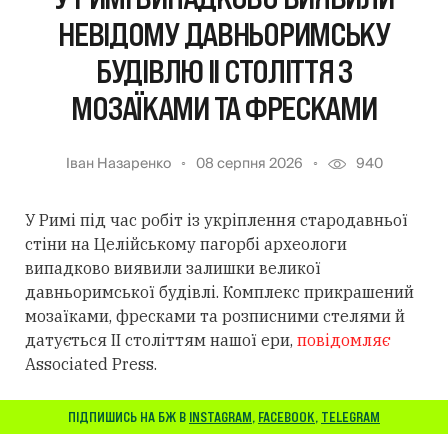
НЕВІДОМУ ДАВНЬОРИМСЬКУ
БУДІВЛЮ II СТОЛІТТЯ З
МОЗАЇКАМИ ТА ФРЕСКАМИ
Іван Назаренко
08 серпня 2026
940
У Римі під час робіт із укріплення стародавньої
стіни на Целійському пагорбі археологи
випадково виявили залишки великої
давньоримської будівлі. Комплекс прикрашений
мозаїками, фресками та розписними стелями й
датується II століттям нашої ери,
повідомляє
Associated Press.
ПІДПИШИСЬ НА БЖ В
INSTAGRAM
,
FACEBOOK
,
TELEGRAM