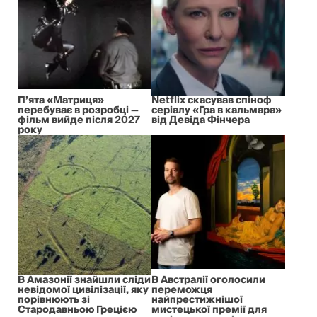
П’ята «Матриця»
Netflix скасував спіноф
перебуває в розробці —
серіалу «Гра в кальмара»
фільм вийде після 2027
від Девіда Фінчера
року
В Амазонії знайшли сліди
В Австралії оголосили
невідомої цивілізації, яку
переможця
порівнюють зі
найпрестижнішої
Стародавньою Грецією
мистецької премії для