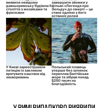
виявили невідому
завершити зйомки у
давньоримську будівлю II
фільмі «Легенда про
століття з мозаїками та
Зельду» до смерті — це
фресками
стане однією з його
останніх ролей
У Києві зареєстрували
Польський плавець
петицію із закликом
уперше без зупинок
врятувати каштани від
переплив Балтійське
захворювань
море та зібрав понад
$250 тисяч на
благодійність
У РИМІ ВИПАДКОВО ВИЯВИЛИ