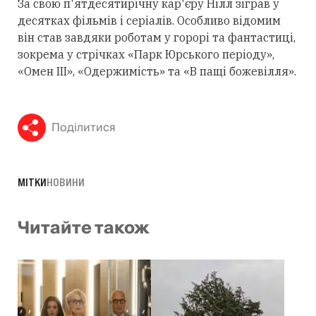
За свою п'ятдесятирічну кар'єру Нілл зіграв у
десятках фільмів і серіалів. Особливо відомим
він став завдяки роботам у горорі та фантастиці,
зокрема у стрічках «Парк Юрського періоду»,
«Омен III», «Одержимість» та «В пащі божевілля».
Поділитися
МІТКИ
НОВИНИ
Читайте також