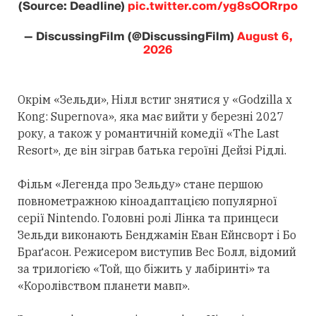
(Source: Deadline)
pic.twitter.com/yg8sOORrpo
— DiscussingFilm (@DiscussingFilm)
August 6,
2026
Окрім «Зельди», Нілл встиг знятися у «Godzilla x
Kong: Supernova», яка має вийти у березні 2027
року, а також у романтичній комедії «The Last
Resort», де він зіграв батька героїні Дейзі Рідлі.
Фільм «Легенда про Зельду» стане першою
повнометражною кіноадаптацією популярної
серії Nintendo. Головні ролі Лінка та принцеси
Зельди виконають Бенджамін Еван Ейнсворт і Бо
Браґасон. Режисером виступив Вес Болл, відомий
за трилогією «Той, що біжить у лабіринті» та
«Королівством планети мавп».