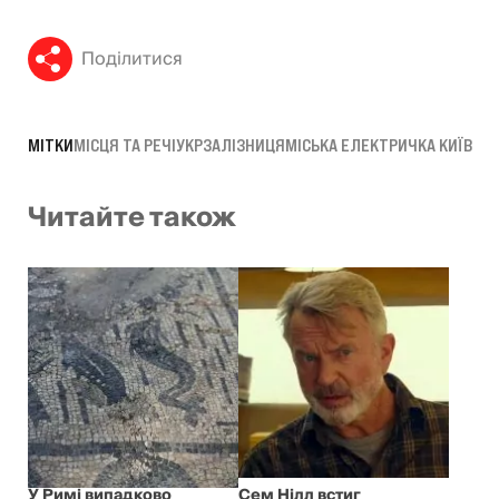
Поділитися
МІТКИ
МІСЦЯ ТА РЕЧІ
УКРЗАЛІЗНИЦЯ
МІСЬКА ЕЛЕКТРИЧКА КИЇВ
Читайте також
У Римі випадково
Сем Нілл встиг