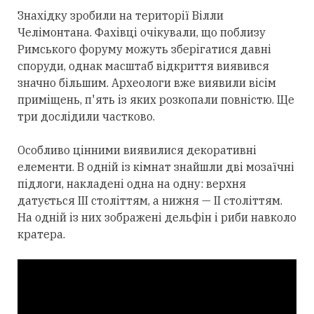
Знахідку зробили на території Вілли
Челімонтана. Фахівці очікували, що поблизу
Римського форуму можуть зберігатися давні
споруди, однак масштаб відкриття виявився
значно більшим. Археологи вже виявили вісім
приміщень, п'ять із яких розкопали повністю. Ще
три дослідили частково.
Особливо цінними виявилися декоративні
елементи. В одній із кімнат знайшли дві мозаїчні
підлоги, накладені одна на одну: верхня
датується III століттям, а нижня — II століттям.
На одній із них зображені дельфін і риби навколо
кратера.