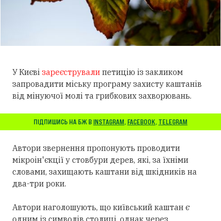
У Києві
зареєстрували
петицію із закликом
запровадити міську програму захисту каштанів
від мінуючої молі та грибкових захворювань.
ПІДПИШИСЬ НА БЖ В
INSTAGRAM
,
FACEBOOK
,
TELEGRAM
Автори звернення пропонують проводити
мікроін'єкції у стовбури дерев, які, за їхніми
словами, захищають каштани від шкідників на
два-три роки.
Автори наголошують, що київський каштан є
одним із символів столиці, однак через