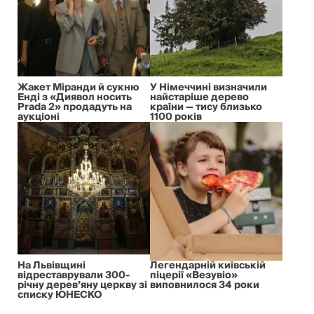
Жакет Міранди й сукню
У Німеччині визначили
Енді з «Диявол носить
найстаріше дерево
Prada 2» продадуть на
країни — тису близько
аукціоні
1100 років
На Львівщині
Легендарній київській
відреставрували 300-
піцерії «Везувіо»
річну дерев’яну церкву зі
виповнилося 34 роки
списку ЮНЕСКО