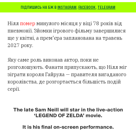
ПІДПИШИСЬ НА БЖ В
INSTAGRAM
,
FACEBOOK
,
TELEGRAM
Нілл
помер
минулого місяця у віці 78 років від
пневмонії. Зйомки ігрового фільму завершилися
ще у квітні, а прем'єра запланована на травень
2027 року.
Яку саме роль виконав актор, поки не
розголошують. Фанати припускають, що Нілл міг
зіграти короля Гайрула — правителя вигаданого
королівства, де розгортається більшість подій
серії.
The late Sam Neill will star in the live-action
‘LEGEND OF ZELDA’ movie.
It is his final on-screen performance.