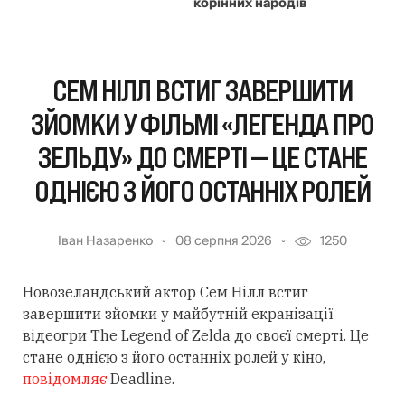
корінних народів
СЕМ НІЛЛ ВСТИГ ЗАВЕРШИТИ
ЗЙОМКИ У ФІЛЬМІ «ЛЕГЕНДА ПРО
ЗЕЛЬДУ» ДО СМЕРТІ — ЦЕ СТАНЕ
ОДНІЄЮ З ЙОГО ОСТАННІХ РОЛЕЙ
Іван Назаренко
08 серпня 2026
1250
Новозеландський актор Сем Нілл встиг
завершити зйомки у майбутній екранізації
відеогри The Legend of Zelda до своєї смерті. Це
стане однією з його останніх ролей у кіно,
повідомляє
Deadline.