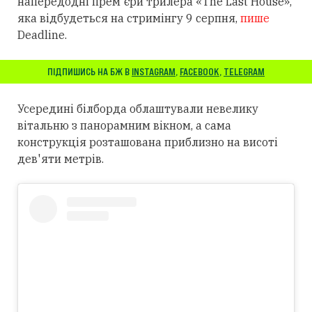
напередодні прем'єри трилера «The Last House»,
яка відбудеться на стримінгу 9 серпня,
пише
Deadline.
ПІДПИШИСЬ НА БЖ В
INSTAGRAM
,
FACEBOOK
,
TELEGRAM
Усередині білборда облаштували невелику
вітальню з панорамним вікном, а сама
конструкція розташована приблизно на висоті
дев'яти метрів.