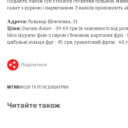
Подають також суп Frittaten (телячий бульйон, млинц
салат з куркою і пармезаном. З напоїв пропонують а
Адреса:
бульвар Шевченка, 31
Ціни:
Durum doner - 39-69 грн (в залежності від роз
bleu (куряче філе з сиром і беконом, картопля фрі) - 
цибульні кільця фрі - 45 грн, гранатовий фреш - 60 г
Поділитися
МІТКИ
МІСЦЯ ТА РЕЧІ
ЕДА
ШАУРМА
Читайте також