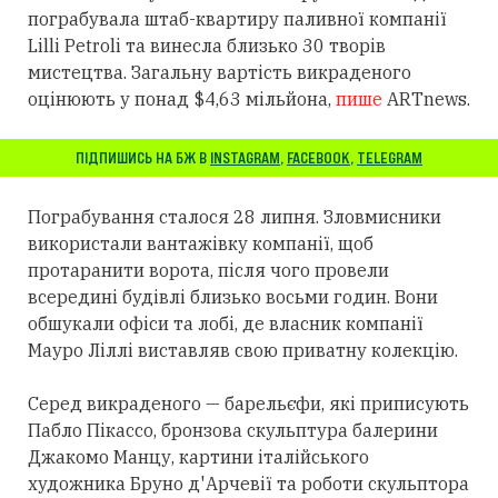
пограбувала штаб-квартиру паливної компанії
Lilli Petroli та винесла близько 30 творів
мистецтва. Загальну вартість викраденого
оцінюють у понад $4,63 мільйона,
пише
ARTnews.
ПІДПИШИСЬ НА БЖ В
INSTAGRAM
,
FACEBOOK
,
TELEGRAM
Пограбування сталося 28 липня. Зловмисники
використали вантажівку компанії, щоб
протаранити ворота, після чого провели
всередині будівлі близько восьми годин. Вони
обшукали офіси та лобі, де власник компанії
Мауро Ліллі виставляв свою приватну колекцію.
Серед викраденого — барельєфи, які приписують
Пабло Пікассо, бронзова скульптура балерини
Джакомо Манцу, картини італійського
художника Бруно д'Арчевії та роботи скульптора