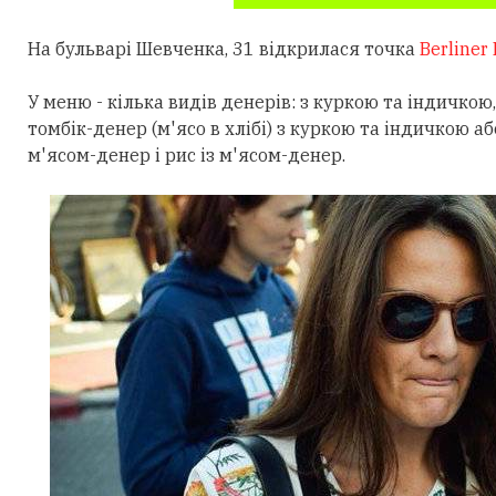
На бульварі Шевченка, 31 відкрилася точка
Berliner
У меню - кілька видів денерів: з куркою та індичкою
томбік-денер (м'ясо в хлібі) з куркою та індичкою аб
м'ясом-денер і рис із м'ясом-денер.