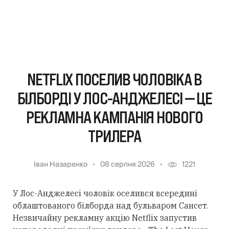
NETFLIX ПОСЕЛИВ ЧОЛОВІКА В
БІЛБОРДІ У ЛОС-АНДЖЕЛЕСІ — ЦЕ
РЕКЛАМНА КАМПАНІЯ НОВОГО
ТРИЛЕРА
Іван Назаренко
08 серпня 2026
1221
У Лос-Анджелесі чоловік оселився всередині
облаштованого білборда над бульваром Сансет.
Незвичайну рекламну акцію Netflix запустив