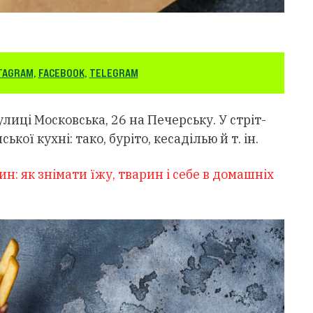
TAGRAM
,
FACEBOOK
,
TELEGRAM
лиці Московська, 26 на Печерську. У стріт-
ої кухні: тако, буріто, кесаділью й т. ін.
н: як знімати їжу, тварин і себе в домашніх