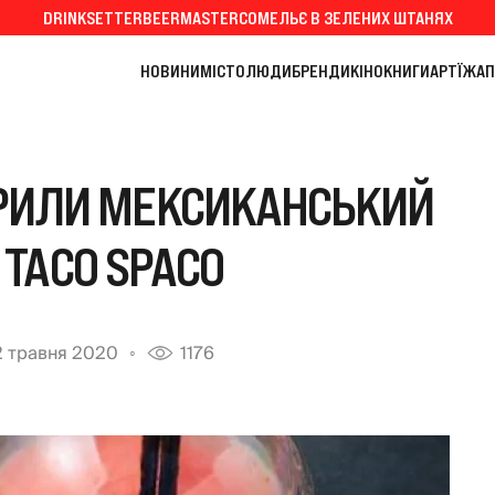
DRINKSETTER
BEERMASTER
СОМЕЛЬЄ В ЗЕЛЕНИХ ШТАНЯХ
НОВИНИ
МІСТО
ЛЮДИ
БРЕНДИ
КІНО
КНИГИ
АРТ
ЇЖА
П
КРИЛИ МЕКСИКАНСЬКИЙ
TAСO SPACO
2 травня 2020
1176