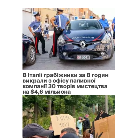
В Італії грабіжники за 8 годин
викрали з офісу паливної
компанії 30 творів мистецтва
на $4,6 мільйона