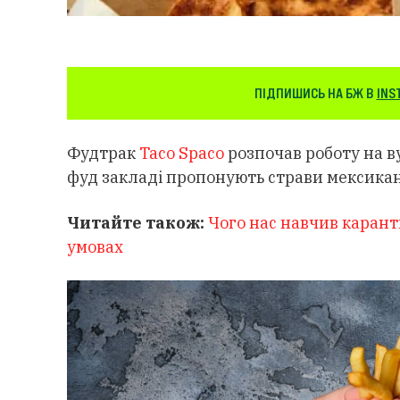
ПІДПИШИСЬ НА БЖ В
INS
Фудтрак
Taсo Spaco
розпочав роботу на ву
фуд закладі пропонують страви мексиканськ
Читайте також:
Чого нас навчив каранти
умовах