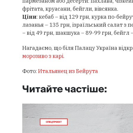
пармезаном або десерти: пахлава, чізкей
фрітата, круасани, бейгли, вівсянка.
Ціни
: кебаб – від 129 грн, курка по-бейр
лазанья – 135 грн, ізраїльський салат з п
– від 49 грн, шакшука – 89-99 грн, бейгл 
Нагадаємо, що біля Палацу Україна відк
морозиво з карі
.
Фото:
Итальянец из Бейрута
Читайте частіше: