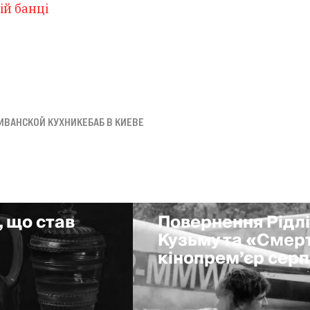
вій банці
ИВАНСКОЙ КУХНИ
КЕБАБ В КИЕВЕ
, що став
Повернення Рідлі
Кузьму та «Смерт
кінопрем’єр сер