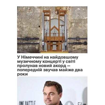
У Німеччині на найдовшому
музичному концерті у світі
пролунав новий акорд —
попередній звучав майже два
роки