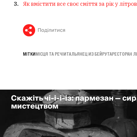
Як вмістити все своє сміття за рік у літро
Поділитися
МІТКИ
МІСЦЯ ТА РЕЧІ
ИТАЛЬЯНЕЦ ИЗ БЕЙРУТА
РЕСТОРАН Л
Скажіть чі-і-і-із: пармезан — сир
мистецтвом