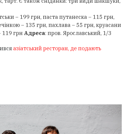
к, тарт. Є також сніданки: три види шакшуки,
утськи – 199 грн, паста путанеска – 115 грн,
ечінкою – 135 грн, пахлава – 55 грн, круасани
– 119 грн
Адреса
: пров. Ярославський, 1/3
рився
азіатський ресторан, де подають