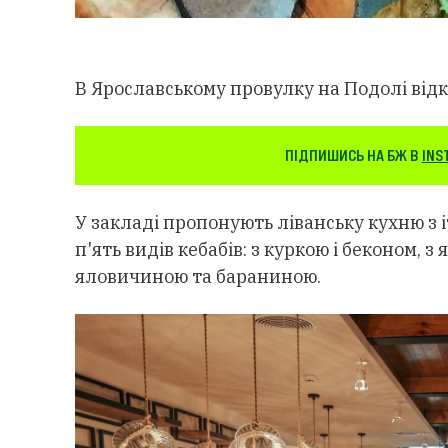
В Ярославському провулку на Подолі відк
ПІДПИШИСЬ НА БЖ В
INS
У закладі пропонують ліванську кухню з 
п'ять видів кебабів: з куркою і беконом, 
яловичиною та бараниною.