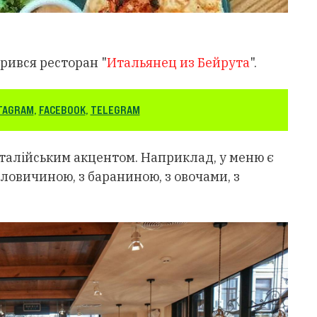
рився ресторан "
Итальянец из Бейрута
".
TAGRAM
,
FACEBOOK
,
TELEGRAM
італійським акцентом. Наприклад, у меню є
з яловичиною, з бараниною, з овочами, з