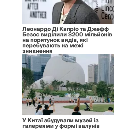
Леонардо Ді Капріо та Джефф
Безос виділили $200 мільйонів
на порятунок видів, які
перебувають на межі
зникнення
У Китаї збудували музей із
галереями у формі валунів