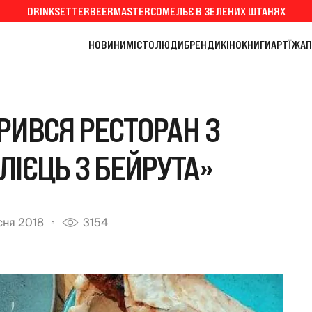
DRINKSETTER
BEERMASTER
СОМЕЛЬЄ В ЗЕЛЕНИХ ШТАНЯХ
НОВИНИ
МІСТО
ЛЮДИ
БРЕНДИ
КІНО
КНИГИ
АРТ
ЇЖА
П
РИВСЯ РЕСТОРАН З
ЛІЄЦЬ З БЕЙРУТА»
сня 2018
3154