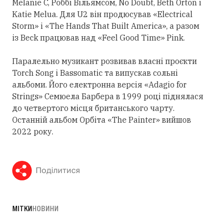
Melanie C, Роббі Вільямсом, No Doubt, Beth Orton і
Katie Melua. Для U2 він продюсував «Electrical
Storm» і «The Hands That Built America», а разом
із Beck працював над «Feel Good Time» Pink.
Паралельно музикант розвивав власні проєкти
Torch Song і Bassomatic та випускав сольні
альбоми. Його електронна версія «Adagio for
Strings» Семюела Барбера в 1999 році піднялася
до четвертого місця британського чарту.
Останній альбом Орбіта «The Painter» вийшов
2022 року.
Поділитися
МІТКИ
НОВИНИ