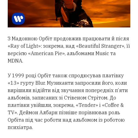
З Мадонною Орбіт
продовжив
працювати й після
«Ray of Light»: зокрема, над «Beautiful Stranger», її
версією «American Pie», альбомами Music та
MDNA.
У 1999 році Орбіт також спродюсував платівку
«13» гурту Blur. Музиканти запросили його, коли
вирішили відійти від звучання попередніх п’яти
альбомів, записаних зі Стівеном Стрітом. До
платівки увійшли, зокрема, «Tender» і «Coffee &
TV». Деймон Албарн пізніше порівнював роль
Орбіта під час роботи над альбомом із роботою
психіатра.