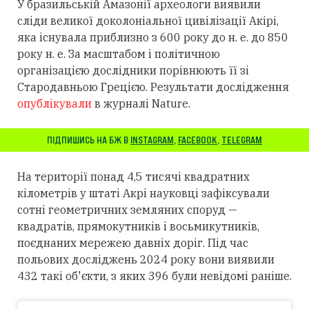
У бразильській Амазонії археологи виявили
сліди великої доколоніальної цивілізації Акірі,
яка існувала приблизно з 600 року до н. е. до 850
року н. е. За масштабом і політичною
організацією дослідники порівнюють її зі
Стародавньою Грецією. Результати дослідження
опублікували
в журналі Nature.
ПІДПИШИСЬ НА БЖ В
INSTAGRAM
,
FACEBOOK
,
TELEGRAM
На території понад 4,5 тисячі квадратних
кілометрів у штаті Акрі науковці зафіксували
сотні геометричних земляних споруд —
квадратів, прямокутників і восьмикутників,
поєднаних мережею давніх доріг. Під час
польових досліджень 2024 року вони виявили
432 такі об'єкти, з яких 396 були невідомі раніше.