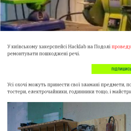
У київському хакерспейсі Hacklab на Подолі
провед
ремонтувати пошкоджені речі.
ПІДПИШИСЬ
Усі охочі можуть принести свої зламані предмети, по
тостери, електрочайники, годинники тощо, і майстр