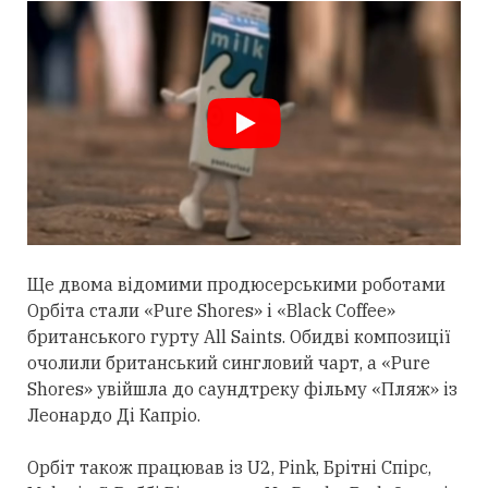
Ще двома відомими продюсерськими роботами
Орбіта
стали
«Pure Shores» і «Black Coffee»
британського гурту All Saints. Обидві композиції
очолили британський сингловий чарт, а «Pure
Shores» увійшла до саундтреку фільму «Пляж» із
Леонардо Ді Капріо.
Орбіт також працював із U2, Pink, Брітні Спірс,