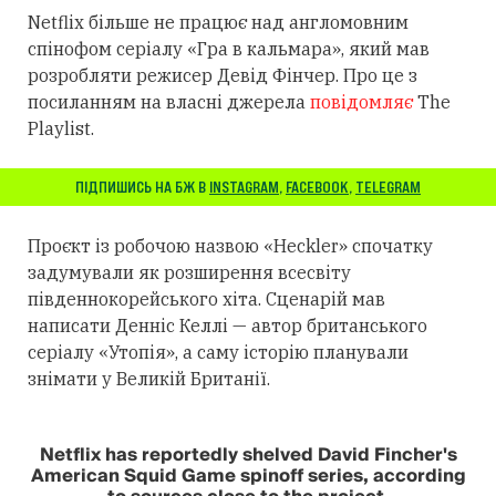
Netflix більше не працює над англомовним
спінофом серіалу «Гра в кальмара», який мав
розробляти режисер Девід Фінчер. Про це з
посиланням на власні джерела
повідомляє
The
Playlist.
ПІДПИШИСЬ НА БЖ В
INSTAGRAM
,
FACEBOOK
,
TELEGRAM
Проєкт із робочою назвою «Heckler» спочатку
задумували як розширення всесвіту
південнокорейського хіта. Сценарій мав
написати Денніс Келлі — автор британського
серіалу «Утопія», а саму історію планували
знімати у Великій Британії.
Netflix has reportedly shelved David Fincher's
American Squid Game spinoff series, according