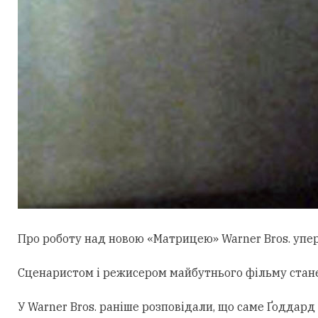
Про роботу над новою «Матрицею» Warner Bros. уперш
Сценаристом і режисером майбутнього фільму стан
У Warner Bros. раніше розповідали, що саме Ґоддард