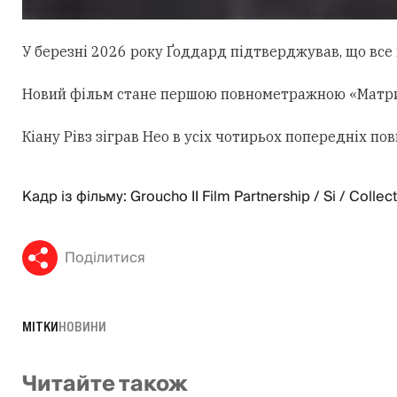
У березні 2026 року Ґоддард підтверджував, що все щ
Новий фільм стане першою повнометражною «Матрице
Кіану Рівз зіграв Нео в усіх чотирьох попередніх 
Кадр із фільму: Groucho II Film Partnership / Si / Collec
Поділитися
МІТКИ
НОВИНИ
Читайте також