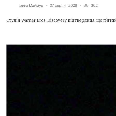
Ірина Маймур
07 серпня 2026
362
Студія Warner Bros. Discovery підтвердила, що п’ят