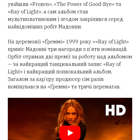
увійшли «Frozen», «The Power of Good-Bye» та
«Ray of Light», а сам альбом став
мультиплатиновим і згодом закріпився
серед
найвідоміших робіт Мадонни.
На церемонії «Ґреммі» 1999 року ««Ray of Light»
приніс Мадонні
три
нагороди з п’яти номінацій.
Орбіт
отримав
дві премії за роботу над альбомом
— за найкращий танцювальний запис «Ray of
Light» і найкращий попвокальний альбом.
Загалом за кар’єру продюсер сім разів
номінувався на «Ґреммі» та тричі перемагав.