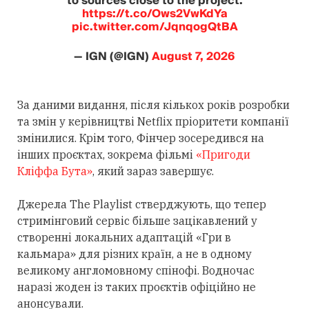
to sources close to the project.
https://t.co/Ows2VwKdYa
pic.twitter.com/JqnqogQtBA
— IGN (@IGN)
August 7, 2026
За даними видання, після кількох років розробки
та змін у керівництві Netflix пріоритети компанії
змінилися. Крім того, Фінчер зосередився на
інших проєктах, зокрема фільмі
«Пригоди
Кліффа Бута»
, який зараз завершує.
Джерела The Playlist стверджують, що тепер
стримінговий сервіс більше зацікавлений у
створенні локальних адаптацій «Гри в
кальмара» для різних країн, а не в одному
великому англомовному спінофі. Водночас
наразі жоден із таких проєктів офіційно не
анонсували.