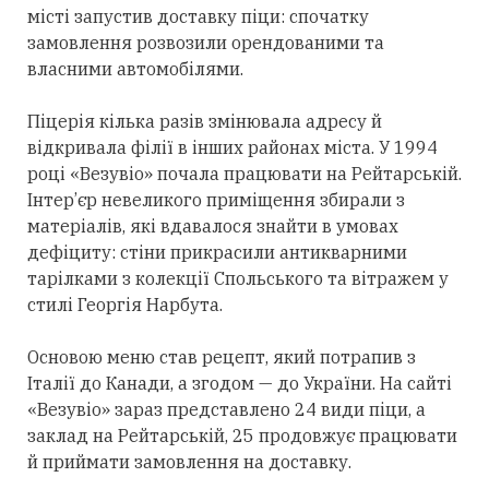
місті запустив доставку піци: спочатку
замовлення розвозили орендованими та
власними автомобілями.
Піцерія кілька разів змінювала адресу й
відкривала філії в інших районах міста. У 1994
році «Везувіо» почала працювати на Рейтарській.
Інтер’єр невеликого приміщення збирали з
матеріалів, які вдавалося знайти в умовах
дефіциту: стіни прикрасили антикварними
тарілками з колекції Спольського та вітражем у
стилі Георгія Нарбута.
Основою меню став рецепт, який потрапив з
Італії до Канади, а згодом — до України. На сайті
«Везувіо» зараз представлено 24 види піци, а
заклад на Рейтарській, 25 продовжує працювати
й приймати замовлення на доставку.