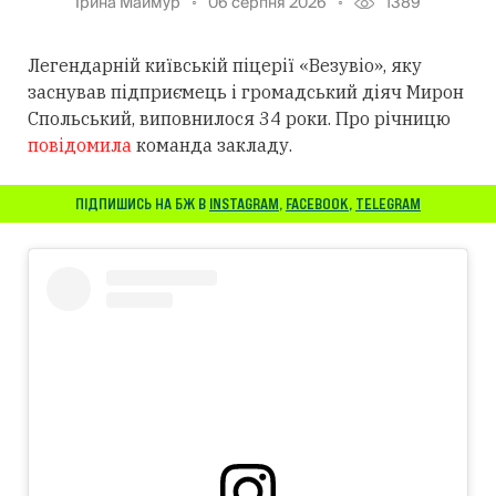
Ірина Маймур
06 серпня 2026
1389
Легендарній київській піцерії «Везувіо», яку
заснував підприємець і громадський діяч Мирон
Спольський, виповнилося 34 роки. Про річницю
повідомила
команда закладу.
ПІДПИШИСЬ НА БЖ В
INSTAGRAM
,
FACEBOOK
,
TELEGRAM