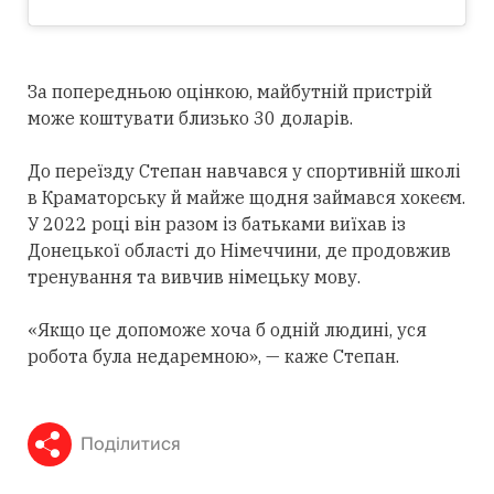
За попередньою оцінкою, майбутній пристрій
може коштувати близько 30 доларів.
До переїзду Степан навчався у спортивній школі
в Краматорську й майже щодня займався хокеєм.
У 2022 році він разом із батьками виїхав із
Донецької області до Німеччини, де продовжив
тренування та вивчив німецьку мову.
«Якщо це допоможе хоча б одній людині, уся
робота була недаремною», — каже Степан.
Поділитися