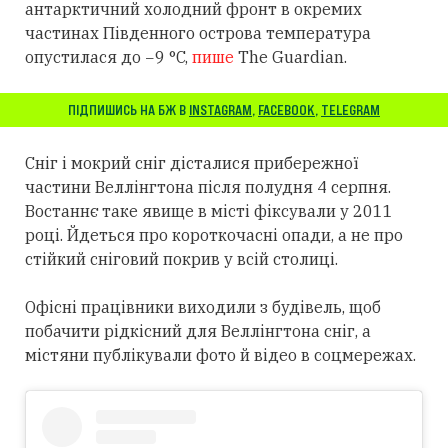
антарктичний холодний фронт в окремих
частинах Південного острова температура
опустилася до −9 °C,
пише
The Guardian.
ПІДПИШИСЬ НА БЖ В
INSTAGRAM
,
FACEBOOK
,
TELEGRAM
Сніг і мокрий сніг дісталися прибережної
частини Веллінгтона після полудня 4 серпня.
Востаннє таке явище в місті фіксували у 2011
році. Йдеться про короткочасні опади, а не про
стійкий сніговий покрив у всій столиці.
Офісні працівники виходили з будівель, щоб
побачити рідкісний для Веллінгтона сніг, а
містяни публікували фото й відео в соцмережах.