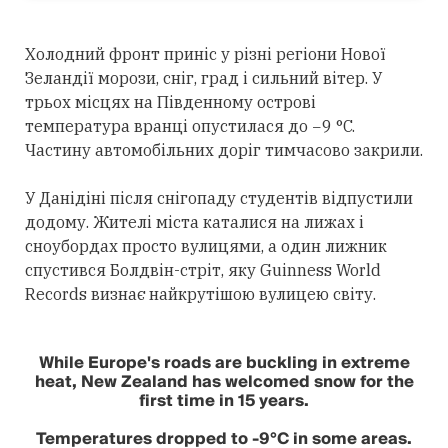
Холодний фронт приніс у різні регіони Нової
Зеландії морози, сніг, град і сильний вітер. У
трьох місцях на Південному острові
температура вранці опустилася до −9 °C.
Частину автомобільних доріг тимчасово закрили.
У Данідіні після снігопаду студентів відпустили
додому. Жителі міста каталися на лижах і
сноубордах просто вулицями, а один лижник
спустився Болдвін-стріт, яку Guinness World
Records визнає найкрутішою вулицею світу.
While Europe's roads are buckling in extreme
heat, New Zealand has welcomed snow for the
first time in 15 years.
Temperatures dropped to -9°C in some areas.