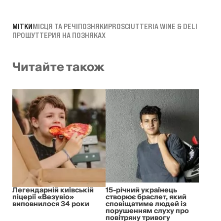
МІТКИ
МІСЦЯ ТА РЕЧІ
ПОЗНЯКИ
PROSCIUTTERIA WINE & DELI
ПРОШУТТЕРИЯ НА ПОЗНЯКАХ
Читайте також
Легендарній київській
15-річний українець
піцерії «Везувіо»
створює браслет, який
виповнилося 34 роки
сповіщатиме людей із
порушенням слуху про
повітряну тривогу