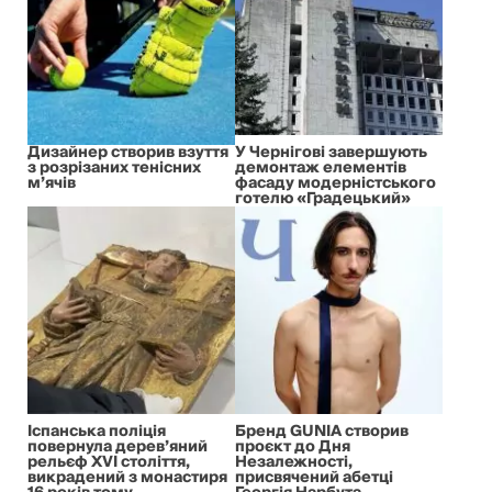
Дизайнер створив взуття
У Чернігові завершують
з розрізаних тенісних
демонтаж елементів
м’ячів
фасаду модерністського
готелю «Градецький»
Іспанська поліція
Бренд GUNIA створив
повернула дерев’яний
проєкт до Дня
рельєф XVI століття,
Незалежності,
викрадений з монастиря
присвячений абетці