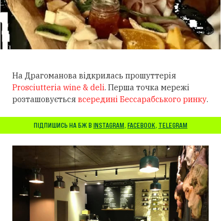
На Драгоманова відкрилась прошуттерія
Prosciutteria wine & deli
. Перша точка мережі
розташовується
всередині Бессарабського ринку
.
ПІДПИШИСЬ НА БЖ В
INSTAGRAM
,
FACEBOOK
,
TELEGRAM