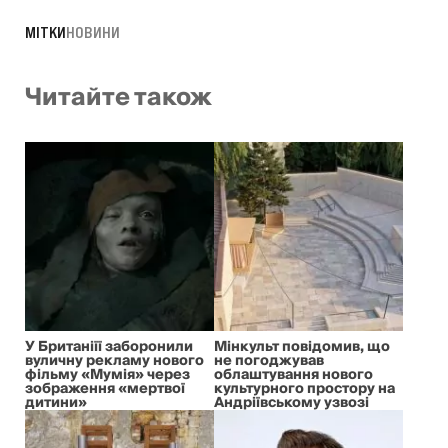
МІТКИ
НОВИНИ
Читайте також
У Британіїї заборонили
Мінкульт повідомив, що
вуличну рекламу нового
не погоджував
фільму «Мумія» через
облаштування нового
зображення «мертвої
культурного простору на
дитини»
Андріївському узвозі