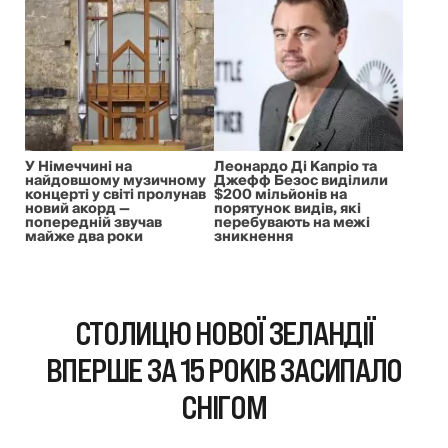
У Німеччині на
Леонардо Ді Капріо та
найдовшому музичному
Джефф Безос виділили
концерті у світі пролунав
$200 мільйонів на
новий акорд —
порятунок видів, які
попередній звучав
перебувають на межі
майже два роки
зникнення
СТОЛИЦЮ НОВОЇ ЗЕЛАНДІЇ
ВПЕРШЕ ЗА 15 РОКІВ ЗАСИПАЛО
СНІГОМ