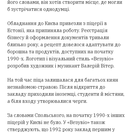
його словами, він хотів створити місце, де могли
б зустрічатися однодумці.
Обладнання до Києва привезли з піцерії в
Естонії, яка припиняла роботу. Реєстрація
бізнесу й оформлення документів тривали
близько року, а рецепт довелося адаптувати до
борошна та продуктів, доступних на початку
1990-х. Логотип і візуальний стиль «Везувіо»
розробив художник і музикант Валерій Вітер.
На той час піца залишалася для багатьох киян
незнайомою стравою. Після відкриття до
закладу приходили іноземці, студенти й містяни,
а біля входу утворювалися черги.
За словами Спольського, на початку 1990-х інших
піцерій у Києві не було. У «Везувіо» також
стверджують, що 1992 року заклад першим у