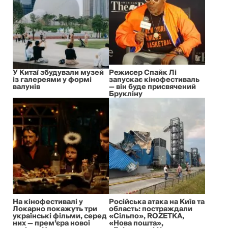
У Китаї збудували музей
Режисер Спайк Лі
із галереями у формі
запускає кінофестиваль
валунів
— він буде присвячений
Брукліну
На кінофестивалі у
Російська атака на Київ та
Локарно покажуть три
область: постраждали
українські фільми, серед
«Сільпо», ROZETKA,
них — прем’єра нової
«Нова пошта»,