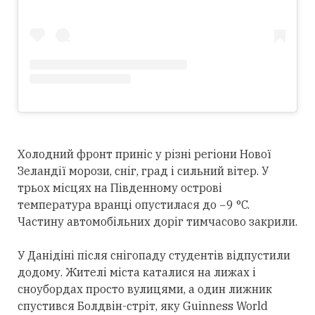
Холодний фронт приніс у різні регіони Нової
Зеландії морози, сніг, град і сильний вітер. У
трьох місцях на Південному острові
температура вранці опустилася до −9 °C.
Частину автомобільних доріг тимчасово закрили.
У Данідіні після снігопаду студентів відпустили
додому. Жителі міста каталися на лижах і
сноубордах просто вулицями, а один лижник
спустився Болдвін-стріт, яку Guinness World