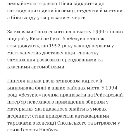
незнайомою стравою. Після відкриття до
закладу приходили іноземці, студенти й містяни,
а біля входу утворювалися черги.
За словами Спольського, на початку 1990-х інших
піцерій у Києві не було. У «Везувіо» також
стверджують, що 1992 року заклад першим у
місті запустив доставку піци: спочатку
замовлення розвозили орендованими та
власними автомобілями.
Піцерія кілька разів змінювала адресу й
відкривала філії в інших районах міста. У 1994
році «Везувіо» почала працювати на Рейтарській.
Інтер’єр невеликого приміщення збирали з
матеріалів, які вдавалося знайти в умовах
дефіциту: стіни прикрасили антикварними
тарілками з колекції Спольського та вітражем у
стилі Георгія Нарбута.