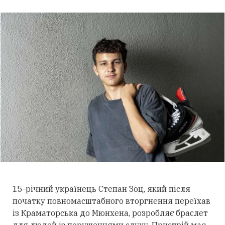
15-річний українець Степан Зоц, який після
початку повномасштабного вторгнення переїхав
із Краматорська до Мюнхена, розробляє браслет
для людей із порушеннями слуху.
Пристрій має