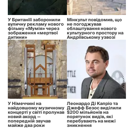
У Британіїї заборонили
Мінкульт повідомив, що
вуличну рекламу нового
не погоджував
фільму «Мумія» через
облаштування нового
зображення «мертвої
культурного простору на
дитини»
Андріївському узвозі
У Німеччині на
Леонардо Ді Капріо та
найдовшому музичному
Джефф Безос виділили
концерті у світі пролунав
$200 мільйонів на
новий акорд —
порятунок видів, які
попередній звучав
перебувають на межі
майже два роки
зникнення