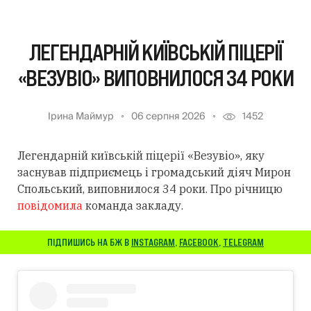
ЛЕГЕНДАРНІЙ КИЇВСЬКІЙ ПІЦЕРІЇ
«ВЕЗУВІО» ВИПОВНИЛОСЯ 34 РОКИ
Ірина Маймур
06 серпня 2026
1452
Легендарній київській піцерії «Везувіо», яку
заснував підприємець і громадський діяч Мирон
Спольський, виповнилося 34 роки. Про річницю
повідомила
команда закладу.
ПІДПИШИСЬ НА БЖ В
INSTAGRAM
,
FACEBOOK
,
TELEGRAM