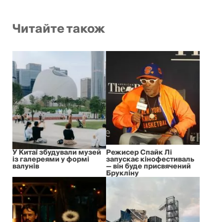
Читайте також
У Китаї збудували музей
Режисер Спайк Лі
із галереями у формі
запускає кінофестиваль
валунів
— він буде присвячений
Брукліну