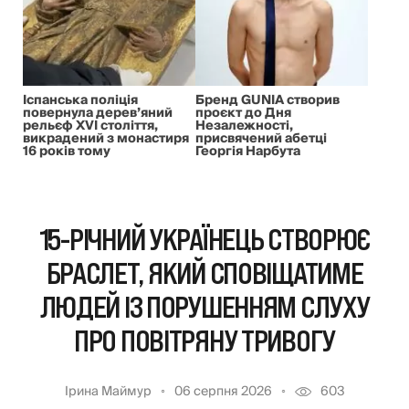
Іспанська поліція
Бренд GUNIA створив
повернула дерев’яний
проєкт до Дня
рельєф XVI століття,
Незалежності,
викрадений з монастиря
присвячений абетці
16 років тому
Георгія Нарбута
15-РІЧНИЙ УКРАЇНЕЦЬ СТВОРЮЄ
БРАСЛЕТ, ЯКИЙ СПОВІЩАТИМЕ
ЛЮДЕЙ ІЗ ПОРУШЕННЯМ СЛУХУ
ПРО ПОВІТРЯНУ ТРИВОГУ
Ірина Маймур
06 серпня 2026
603