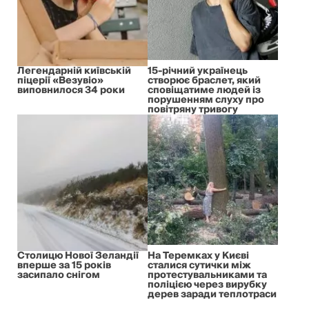
Легендарній київській
15-річний українець
піцерії «Везувіо»
створює браслет, який
виповнилося 34 роки
сповіщатиме людей із
порушенням слуху про
повітряну тривогу
Столицю Нової Зеландії
На Теремках у Києві
вперше за 15 років
сталися сутички між
засипало снігом
протестувальниками та
поліцією через вирубку
дерев заради теплотраси