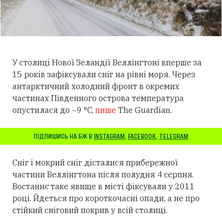
У столиці Нової Зеландії Веллінгтоні вперше за
15 років зафіксували сніг на рівні моря. Через
антарктичний холодний фронт в окремих
частинах Південного острова температура
опустилася до −9 °C,
пише
The Guardian.
ПІДПИШИСЬ НА БЖ В
INSTAGRAM
,
FACEBOOK
,
TELEGRAM
Сніг і мокрий сніг дісталися прибережної
частини Веллінгтона після полудня 4 серпня.
Востаннє таке явище в місті фіксували у 2011
році. Йдеться про короткочасні опади, а не про
стійкий сніговий покрив у всій столиці.