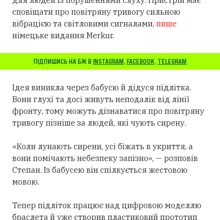
сповіщати про повітряну тривогу сильною
вібрацією та світловими сигналами,
пише
німецьке видання Merkur.
ПІДПИШИСЬ НА БЖ В
INSTAGRAM
,
FACEBOOK
,
TELEGRAM
Ідея виникла через бабусю й дідуся підлітка.
Вони глухі та досі живуть неподалік від лінії
фронту, тому можуть дізнаватися про повітряну
тривогу пізніше за людей, які чують сирену.
«Коли лунають сирени, усі біжать в укриття, а
вони помічають небезпеку запізно», — розповів
Степан. Із бабусею він спілкується жестовою
мовою.
Тепер підліток працює над цифровою моделлю
браслета й уже створив пластиковий прототип