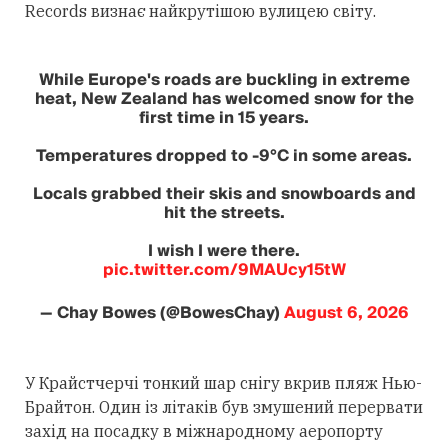
Records визнає найкрутішою вулицею світу.
While Europe's roads are buckling in extreme
heat, New Zealand has welcomed snow for the
first time in 15 years.
Temperatures dropped to -9°C in some areas.
Locals grabbed their skis and snowboards and
hit the streets.
I wish I were there.
pic.twitter.com/9MAUcy15tW
— Chay Bowes (@BowesChay)
August 6, 2026
У Крайстчерчі тонкий шар снігу вкрив пляж Нью-
Брайтон. Один із літаків був змушений перервати
захід на посадку в міжнародному аеропорту