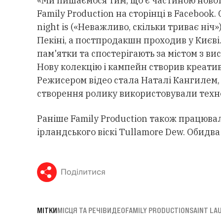
«Ми пишаємося тим, що є частиною нової
Family Production на сторінці в Facebook.
night is («Неважливо, скільки триває ніч
Пекіні, а постпродакшн проходив у Києві.
пам'ятки та спостерігають за містом з вис
Нову колекцію і кампейн створив креати
Режисером відео стала Наталі Кангилем,
створення ролику використовували техно
Раніше Family Production також працюва
ірландського віскі Tullamore Dew. Обидва
Поділитися
МІТКИ
МІСЦЯ ТА РЕЧІ
ВИДЕО
FAMILY PRODUCTION
SAINT LA