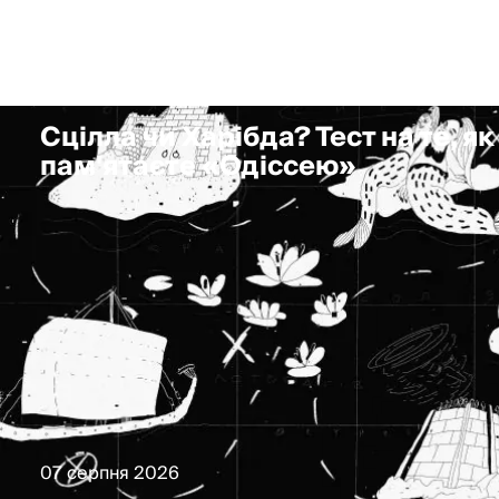
Сцілла чи Харібда? Тест на те, я
пам'ятаєте «Одіссею»
07 серпня 2026