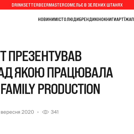
DRINKSETTER
BEERMASTER
СОМЕЛЬЄ В ЗЕЛЕНИХ ШТАНЯХ
НОВИНИ
МІСТО
ЛЮДИ
БРЕНДИ
КІНО
КНИГИ
АРТ
ЇЖА
П
NT ПРЕЗЕНТУВАВ
НАД ЯКОЮ ПРАЦЮВАЛА
 FAMILY PRODUCTION
 вересня 2020
341