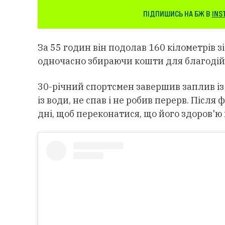
ПІДПИШИСЬ НА БЖ В
INS
За 55 годин він подолав 160 кілометрів зі
одночасно збираючи кошти для благодій
30-річний спортсмен завершив заплив із п
із води, не спав і не робив перерв. Після
дні, щоб переконатися, що його здоров'ю 