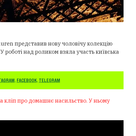
auren представив нову чоловічу колекцію
 У роботі над роликом взяла участь київська
TAGRAM
,
FACEBOOK
,
TELEGRAM
а кліп про домашнє насильство. У ньому