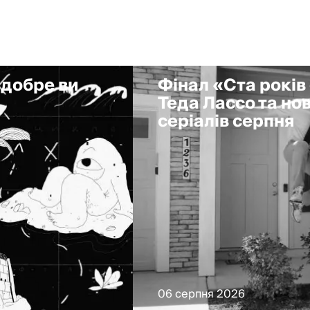
к добре ви
Фінал «Ста років
Теда Лассо та но
серіалів серпня
06 серпня 2026