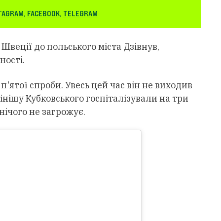
TAGRAM
,
FACEBOOK
,
TELEGRAM
 Швеції до польського міста Дзівнув,
ності.
'ятої спроби. Увесь цей час він не виходив
 фінішу Кубковського госпіталізували на три
нічого не загрожує.