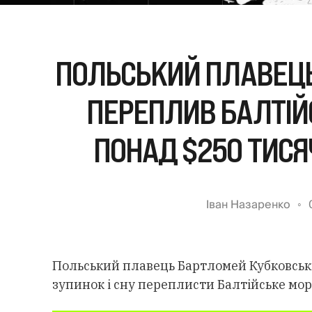
ПОЛЬСЬКИЙ ПЛАВЕЦЬ
ПЕРЕПЛИВ БАЛТІЙС
ПОНАД $250 ТИСЯ
Іван Назаренко
Польський плавець Бартломей Кубковськ
зупинок і сну переплисти Балтійське мор