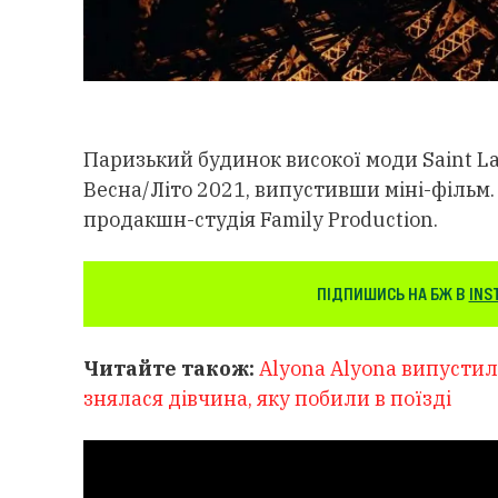
Паризький будинок високої моди Saint L
Весна/Літо 2021, випустивши міні-фільм.
продакшн-студія Family Production.
ПІДПИШИСЬ НА БЖ В
INS
Читайте також:
Alyona Alyona випустил
знялася дівчина, яку побили в поїзді