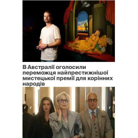
В Австралії оголосили
переможця найпрестижнішої
мистецької премії для корінних
народів