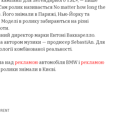
 кампанії для легендарного YSL», — пише
 Сам ролик називається No matter how long the
»). Його знімали в Парижі, Нью-Йорку та
 Моделі в ролику забираються на різні
оти.
вний директор марки Ентоні Ваккарелло.
 а автором музики — продюсер SebastiAn. Для
логії комбінованої реальності.
ла над
рекламою
автомобіля BMW і
рекламою
 ролики знімали в Києві.
URENT