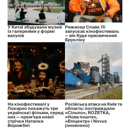
У Китаї збудували музей
Режисер Спайк Лі
із галереями у формі
запускає кінофестиваль
валунів
— він буде присвячений
Брукліну
На кінофестивалі у
Російська атака на Київ та
Локарно покажуть три
область: постраждали
українські фільми, серед
«Сільпо», ROZETKA,
них — прем’єра нової
«Нова пошта»,
стрічки Наталки
«Епіцентр» і Novus
Ворожбит
(оновлено)