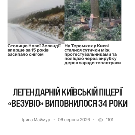
Столицю Нової Зеландії
На Теремках у Києві
вперше за 15 років
сталися сутички між
засипало снігом
протестувальниками та
поліцією через вирубку
дерев заради теплотраси
ЛЕГЕНДАРНІЙ КИЇВСЬКІЙ ПІЦЕРІЇ
«ВЕЗУВІО» ВИПОВНИЛОСЯ 34 РОКИ
Ірина Маймур
06 серпня 2026
1101