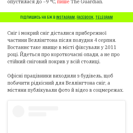
опустилася до −9 °C,
пише
The Guardian.
ПІДПИШИСЬ НА БЖ В
INSTAGRAM
,
FACEBOOK
,
TELEGRAM
Сніг і мокрий сніг дісталися прибережної
частини Веллінгтона після полудня 4 серпня.
Востаннє таке явище в місті фіксували у 2011
році. Йдеться про короткочасні опади, а не про
стійкий сніговий покрив у всій столиці.
Офісні працівники виходили з будівель, щоб
побачити рідкісний для Веллінгтона сніг, а
містяни публікували фото й відео в соцмережах.