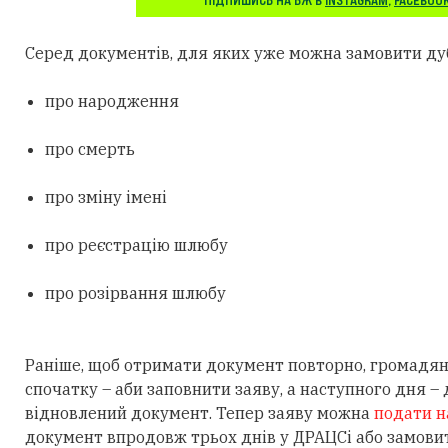
ПІДПИШИСЬ НА БЖ В
INSTAGRAM
,
FACEBOO
Серед документів, для яких уже можна замовити дуб
про народження
про смерть
про зміну імені
про реєстрацію шлюбу
про розірвання шлюбу
Раніше, щоб отримати документ повторно, громадян
спочатку – аби заповнити заяву, а наступного дня – 
відновлений документ. Тепер заяву можна
подати н
документ впродовж трьох днів у ДРАЦСі або замов