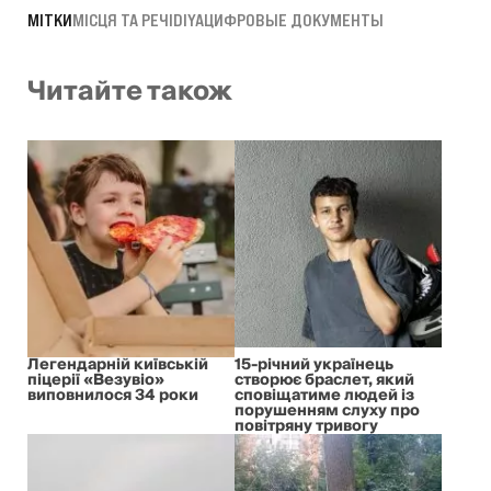
МІТКИ
МІСЦЯ ТА РЕЧІ
DIYA
ЦИФРОВЫЕ ДОКУМЕНТЫ
Читайте також
Легендарній київській
15-річний українець
піцерії «Везувіо»
створює браслет, який
виповнилося 34 роки
сповіщатиме людей із
порушенням слуху про
повітряну тривогу