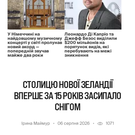
У Німеччині на
Леонардо Ді Капріо та
найдовшому музичному
Джефф Безос виділили
концерті у світі пролунав
$200 мільйонів на
новий акорд —
порятунок видів, які
попередній звучав
перебувають на межі
майже два роки
зникнення
СТОЛИЦЮ НОВОЇ ЗЕЛАНДІЇ
ВПЕРШЕ ЗА 15 РОКІВ ЗАСИПАЛО
СНІГОМ
Ірина Маймур
06 серпня 2026
1071