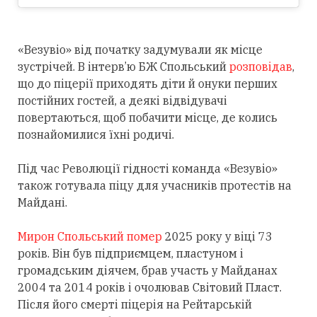
«Везувіо» від початку задумували як місце
зустрічей. В інтерв’ю БЖ Спольський
розповідав
,
що до піцерії приходять діти й онуки перших
постійних гостей, а деякі відвідувачі
повертаються, щоб побачити місце, де колись
познайомилися їхні родичі.
Під час Революції гідності команда «Везувіо»
також готувала піцу для учасників протестів на
Майдані.
Мирон Спольський помер
2025 року у віці 73
років. Він був підприємцем, пластуном і
громадським діячем, брав участь у Майданах
2004 та 2014 років і очолював Світовий Пласт.
Після його смерті піцерія на Рейтарській