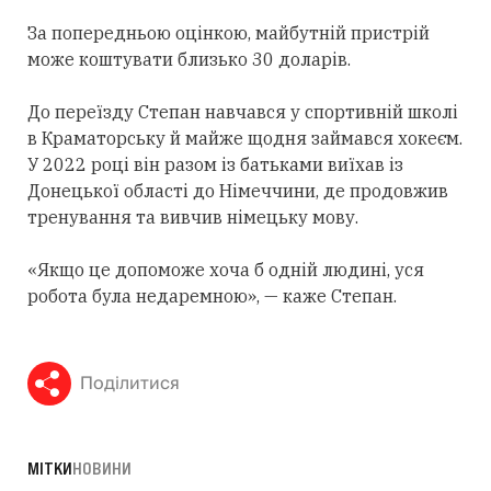
За попередньою оцінкою, майбутній пристрій
може коштувати близько 30 доларів.
До переїзду Степан навчався у спортивній школі
в Краматорську й майже щодня займався хокеєм.
У 2022 році він разом із батьками виїхав із
Донецької області до Німеччини, де продовжив
тренування та вивчив німецьку мову.
«Якщо це допоможе хоча б одній людині, уся
робота була недаремною», — каже Степан.
Поділитися
МІТКИ
НОВИНИ