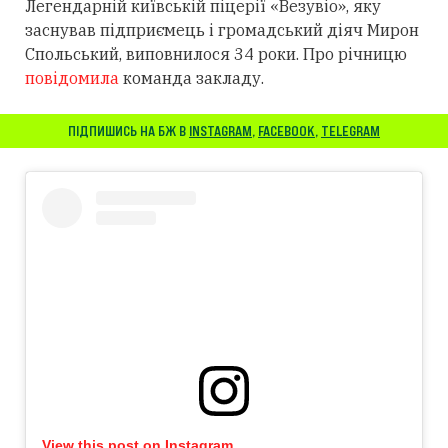
Легендарній київській піцерії «Везувіо», яку
заснував підприємець і громадський діяч Мирон
Спольський, виповнилося 34 роки. Про річницю
повідомила
команда закладу.
ПІДПИШИСЬ НА БЖ В
INSTAGRAM
,
FACEBOOK
,
TELEGRAM
View this post on Instagram