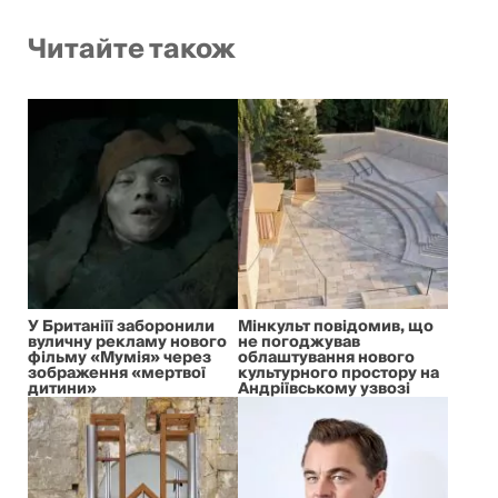
Читайте також
У Британіїї заборонили
Мінкульт повідомив, що
вуличну рекламу нового
не погоджував
фільму «Мумія» через
облаштування нового
зображення «мертвої
культурного простору на
дитини»
Андріївському узвозі