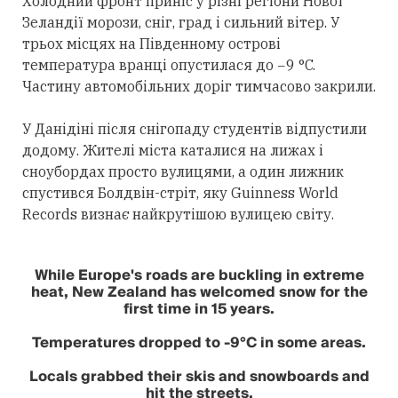
Холодний фронт приніс у різні регіони Нової
Зеландії морози, сніг, град і сильний вітер. У
трьох місцях на Південному острові
температура вранці опустилася до −9 °C.
Частину автомобільних доріг тимчасово закрили.
У Данідіні після снігопаду студентів відпустили
додому. Жителі міста каталися на лижах і
сноубордах просто вулицями, а один лижник
спустився Болдвін-стріт, яку Guinness World
Records визнає найкрутішою вулицею світу.
While Europe's roads are buckling in extreme
heat, New Zealand has welcomed snow for the
first time in 15 years.
Temperatures dropped to -9°C in some areas.
Locals grabbed their skis and snowboards and
hit the streets.