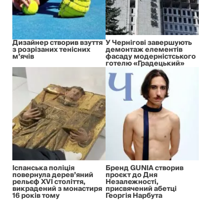
Дизайнер створив взуття
У Чернігові завершують
з розрізаних тенісних
демонтаж елементів
м’ячів
фасаду модерністського
готелю «Градецький»
Іспанська поліція
Бренд GUNIA створив
повернула дерев’яний
проєкт до Дня
рельєф XVI століття,
Незалежності,
викрадений з монастиря
присвячений абетці
16 років тому
Георгія Нарбута