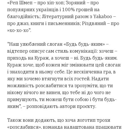
«Реп Шмеп – про хіп-хоп; Зоряний – про
популярних українців і 100% грошей на
благодійність; Літературний разом з Yakaboo –
про джаз, книги і письменників; Різдвяний – про
»хо-хо-хо".
"
Наш улюблений слоган «Будь будь-яким» –
відтепер описує сам стиль комунікації: хочеш –
приходь на Кураж, а хочеш – ні. Будь будь-яким.
Кураж хоче, щоб кожен міг змінювати цей слоган
і знаходити в ньому себе.
Це нескінченна гра, в
яку ми хочемо втягнути всіх гостей. Надати
можливість розслабитися та зрозуміти, що ти
нікому нічого не винен, що тебе ні до чого не
примушують, ти можеш бути собою і бути будь-
яким
", – розповідають автори проєкту.
Також вони додають, що хоча логотип
трохи
«розслабився», команда налаштована працювати