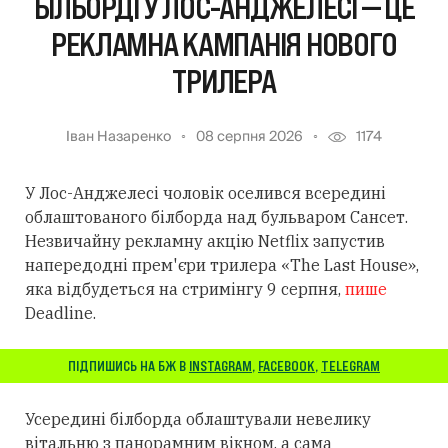
БІЛБОРДІ У ЛОС-АНДЖЕЛЕСІ — ЦЕ
РЕКЛАМНА КАМПАНІЯ НОВОГО
ТРИЛЕРА
Іван Назаренко
08 серпня 2026
1174
У Лос-Анджелесі чоловік оселився всередині
облаштованого білборда над бульваром Сансет.
Незвичайну рекламну акцію Netflix запустив
напередодні прем'єри трилера «The Last House»,
яка відбудеться на стримінгу 9 серпня,
пише
Deadline.
ПІДПИШИСЬ НА БЖ В
INSTAGRAM
,
FACEBOOK
,
TELEGRAM
Усередині білборда облаштували невелику
вітальню з панорамним вікном, а сама