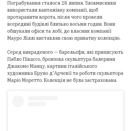
Пограбування сталося 28 липня. Зловмисники
використали вантажівку компанії, щоб
протаранити ворота, після чого провели
всередині будівлі близько восьми годин. Вони
обшукали офіси та лобі, де власник компанії
Мауро Ліллі виставляв свою приватну колекцію.
Серед викраденого — барельєфи, які приписують
Пабло Пікассо, бронзова скульптура балерини
Джакомо Манцу, картини італійського
художника Бруно д'Арчевії та роботи скульптора
Маріо Моретто. Колекція не була застрахована.