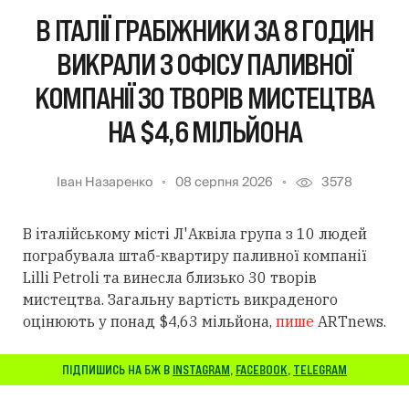
В ІТАЛІЇ ГРАБІЖНИКИ ЗА 8 ГОДИН
ВИКРАЛИ З ОФІСУ ПАЛИВНОЇ
КОМПАНІЇ 30 ТВОРІВ МИСТЕЦТВА
НА $4,6 МІЛЬЙОНА
Іван Назаренко
08 серпня 2026
3578
В італійському місті Л'Аквіла група з 10 людей
пограбувала штаб-квартиру паливної компанії
Lilli Petroli та винесла близько 30 творів
мистецтва. Загальну вартість викраденого
оцінюють у понад $4,63 мільйона,
пише
ARTnews.
ПІДПИШИСЬ НА БЖ В
INSTAGRAM
,
FACEBOOK
,
TELEGRAM