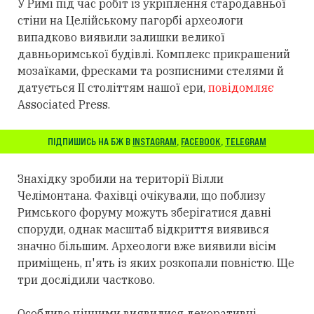
У Римі під час робіт із укріплення стародавньої
стіни на Целійському пагорбі археологи
випадково виявили залишки великої
давньоримської будівлі. Комплекс прикрашений
мозаїками, фресками та розписними стелями й
датується II століттям нашої ери,
повідомляє
Associated Press.
ПІДПИШИСЬ НА БЖ В
INSTAGRAM
,
FACEBOOK
,
TELEGRAM
Знахідку зробили на території Вілли
Челімонтана. Фахівці очікували, що поблизу
Римського форуму можуть зберігатися давні
споруди, однак масштаб відкриття виявився
значно більшим. Археологи вже виявили вісім
приміщень, п'ять із яких розкопали повністю. Ще
три дослідили частково.
Особливо цінними виявилися декоративні