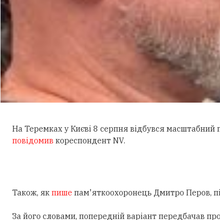
На Теремках у Києві 8 серпня відбувся масштабний
повідомив
кореспондент NV.
Також, як
пише
пам'яткоохоронець Дмитро Перов, під
За його словами, попередній варіант передбачав пр