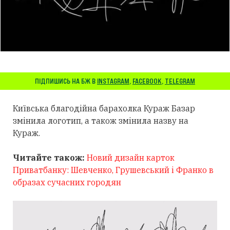
ПІДПИШИСЬ НА БЖ В
INSTAGRAM
,
FACEBOOK
,
TELEGRAM
Київська благодійна барахолка Кураж Базар
змінила логотип, а також змінила назву на
Кураж.
Читайте також:
Новий дизайн карток
Приватбанку: Шевченко, Грушевський і Франко в
образах сучасних городян