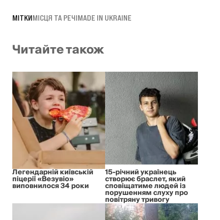
МІТКИ
МІСЦЯ ТА РЕЧІ
MADE IN UKRAINE
Читайте також
Легендарній київській
15-річний українець
піцерії «Везувіо»
створює браслет, який
виповнилося 34 роки
сповіщатиме людей із
порушенням слуху про
повітряну тривогу