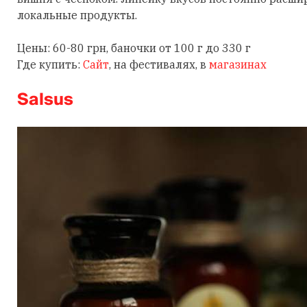
локальные продукты.
Цены: 60-80 грн, баночки от 100 г до 330 г
Где купить:
Сайт
, на фестивалях, в
магазинах
Salsus