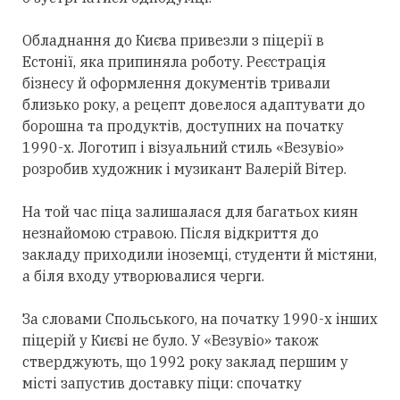
Обладнання до Києва привезли з піцерії в
Естонії, яка припиняла роботу. Реєстрація
бізнесу й оформлення документів тривали
близько року, а рецепт довелося адаптувати до
борошна та продуктів, доступних на початку
1990-х. Логотип і візуальний стиль «Везувіо»
розробив художник і музикант Валерій Вітер.
На той час піца залишалася для багатьох киян
незнайомою стравою. Після відкриття до
закладу приходили іноземці, студенти й містяни,
а біля входу утворювалися черги.
За словами Спольського, на початку 1990-х інших
піцерій у Києві не було. У «Везувіо» також
стверджують, що 1992 року заклад першим у
місті запустив доставку піци: спочатку