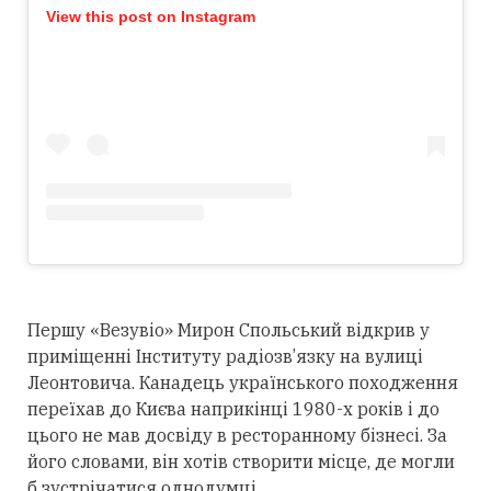
View this post on Instagram
Першу «Везувіо» Мирон Спольський відкрив у
приміщенні Інституту радіозв’язку на вулиці
Леонтовича. Канадець українського походження
переїхав до Києва наприкінці 1980-х років і до
цього не мав досвіду в ресторанному бізнесі. За
його словами, він хотів створити місце, де могли
б зустрічатися однодумці.