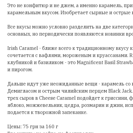
Это не конфитюр и не джем, а именно карамель, при
карамельным вкусом. Изобретает сырные и острые 
Все вкусы можно условно разделить на две категор
основных, но периодически появляются новинки вро
Irish Caramel - ближе всего к традиционному вкусу к
сочетается с вафлями, мороженым и круассанами. Ris
клубникой и базиликом - это Magnificent Basil Straw
и пирогом.
Дальше идут уже неожиданные вещи - карамель со 
Демигласом и острым чилийским перцем Black Jack. 
трех сыров в Cheese Caramel подойдет к гриссини, ф
яблоко, можжевельник, цедра, розмарин и джин, ис
подается к творожной запеканке.
Цены: 75 грн за 160 г