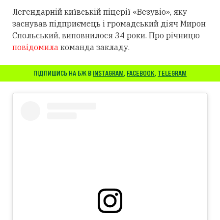
Легендарній київській піцерії «Везувіо», яку
заснував підприємець і громадський діяч Мирон
Спольський, виповнилося 34 роки. Про річницю
повідомила
команда закладу.
ПІДПИШИСЬ НА БЖ В
INSTAGRAM
,
FACEBOOK
,
TELEGRAM