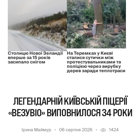
Столицю Нової Зеландії
На Теремках у Києві
вперше за 15 років
сталися сутички між
засипало снігом
протестувальниками та
поліцією через вирубку
дерев заради теплотраси
ЛЕГЕНДАРНІЙ КИЇВСЬКІЙ ПІЦЕРІЇ
«ВЕЗУВІО» ВИПОВНИЛОСЯ 34 РОКИ
Ірина Маймур
06 серпня 2026
1424