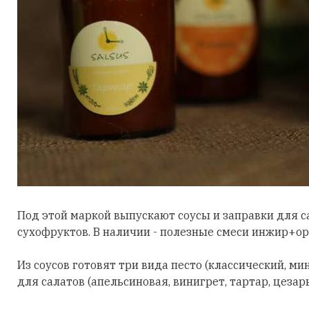
Под этой маркой выпускают соусы и заправки для с
сухофруктов. В наличии - полезные смеси инжир+о
Из соусов готовят три вида песто (классический, м
для салатов (апельсиновая, винигрет, тартар, цезарь