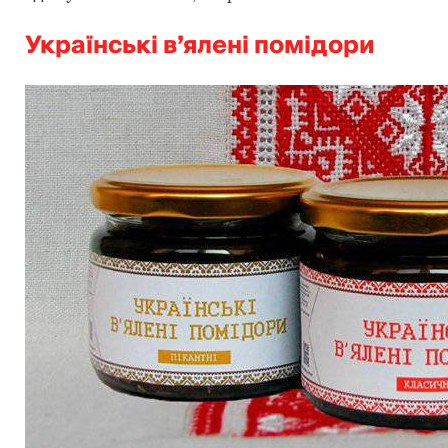
Українські в’ялені помідори