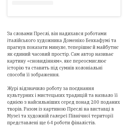
За словами Преслі, він надихався роботами
італійського художника Доменіко Беккафумі та
прагнув показати минуле, теперішнє й майбутнє
як єдиний часовий простір. Сам автор називає
картину «сновидінням», яке переосмислює
історію та ставить під сумнів колоніальні
способи її зображення.
Журі відзначило роботу за поєднання
культурних і мистецьких традицій та назвало її
однією з найсильніших серед понад 200 поданих
творів. Разом із картиною Преслі на виставці в
Музеї та художній галереї Північної території
представлені ще 64 роботи фіналістів.