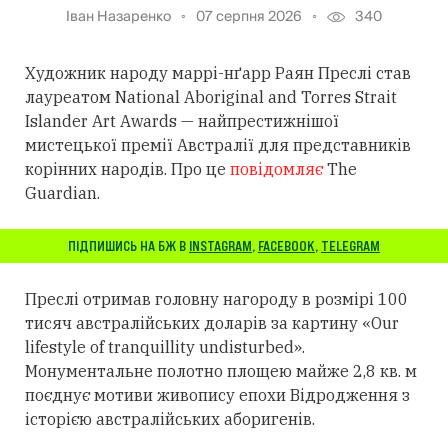
Іван Назаренко
07 серпня 2026
340
Художник народу маррі-нґарр Раян Преслі став
лауреатом National Aboriginal and Torres Strait
Islander Art Awards — найпрестижнішої
мистецької премії Австралії для представників
корінних народів. Про це
повідомляє
The
Guardian.
ПІДПИШИСЬ НА БЖ В
INSTAGRAM
,
FACEBOOK
,
TELEGRAM
Преслі отримав головну нагороду в розмірі 100
тисяч австралійських доларів за картину «Our
lifestyle of tranquillity undisturbed».
Монументальне полотно площею майже 2,8 кв. м
поєднує мотиви живопису епохи Відродження з
історією австралійських аборигенів.