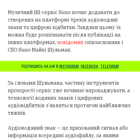
Музичний ШІ-сервіс Suno почне додавати до
створених на платформі треків аудіоводяні
знаки та цифрові відбитки. Завдяки цьому
їх
можна буде розпізнавати після публікації на
інших платформах,
повідомив
співзасновник і
CEO Suno Майкі Шульман.
ПІДПИШИСЬ НА БЖ В
INSTAGRAM
,
FACEBOOK
,
TELEGRAM
За словами Шульмана, частину інструментів
прозорості сервіс уже починає впроваджувати, а
технології водяних знаків і цифрових
аудіовідбитків з’являться
протягом
найближчих
тижнів.
Аудіоводяний знак — це прихований сигнал або
інформація всередині аудіофайлу, за якими