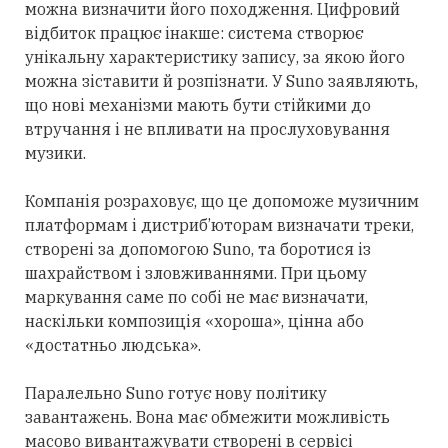
можна визначити його походження. Цифровий
відбиток працює інакше: система створює
унікальну характеристику запису, за якою його
можна зіставити й розпізнати. У Suno заявляють,
що нові механізми мають бути стійкими до
втручання і не впливати на прослуховування
музики.
Компанія розраховує, що це допоможе музичним
платформам і дистриб’юторам визначати треки,
створені
за допомогою
Suno, та боротися із
шахрайством і зловживаннями.
При цьому
маркування саме
по
собі не має визначати,
наскільки композиція «хороша», цінна або
«достатньо людська».
Паралельно Suno готує нову політику
завантажень. Вона має обмежити можливість
масово вивантажувати створені в сервісі