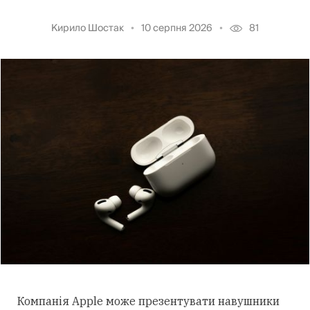
Кирило Шостак
10 серпня 2026
81
Компанія Apple може презентувати навушники