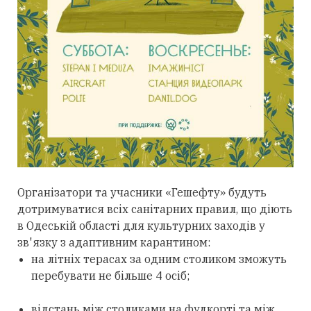
Організатори та учасники «Гешефту» будуть
дотримуватися всіх санітарних правил, що діють
в Одеській області для культурних заходів у
зв'язку з адаптивним карантином:
на літніх терасах за одним столиком зможуть
перебувати не більше 4 осіб;
відстань між столиками на фудкорті та між