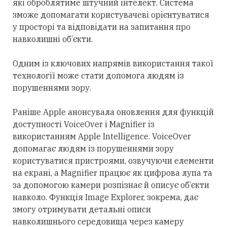
які оброблятиме штучний інтелект. Система
зможе допомагати користувачеві орієнтуватися
у просторі та відповідати на запитання про
навколишні об’єкти.
Одним із ключових напрямів використання такої
технології може стати допомога людям із
порушеннями зору.
Раніше Apple анонсувала оновлення для функцій
доступності VoiceOver і Magnifier із
використанням Apple Intelligence. VoiceOver
допомагає людям із порушеннями зору
користуватися пристроями, озвучуючи елементи
на екрані, а Magnifier працює як цифрова лупа та
за допомогою камери розпізнає й описує об’єкти
навколо. Функція Image Explorer, зокрема, дає
змогу отримувати детальні описи
навколишнього середовища через камеру