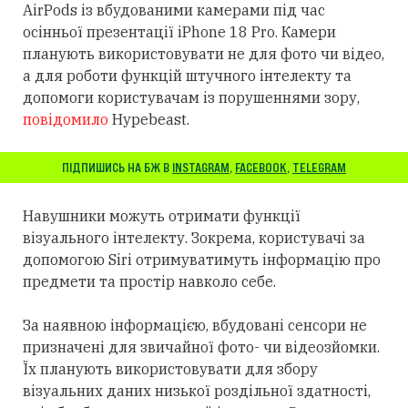
AirPods із вбудованими камерами під час
осінньої презентації iPhone 18 Pro. Камери
планують використовувати не для фото чи відео,
а для роботи функцій штучного інтелекту та
допомоги користувачам із порушеннями зору,
повідомило
Hypebeast.
ПІДПИШИСЬ НА БЖ В
INSTAGRAM
,
FACEBOOK
,
TELEGRAM
Навушники можуть отримати функції
візуального інтелекту. Зокрема, користувачі за
допомогою Siri отримуватимуть інформацію про
предмети та простір навколо себе.
За наявною інформацією, вбудовані сенсори не
призначені для звичайної фото- чи відеозйомки.
Їх планують використовувати для збору
візуальних даних низької роздільної здатності,