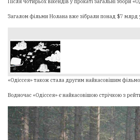
Після чотирьох вікендів у прокаті загальні збори «О
Загалом фільми Нолана вже зібрали понад $7 млрд у 
«Одіссея» також стала другим найкасовішим фільмом 
Водночас «Одіссея» є найкасовішою стрічкою з рейтин