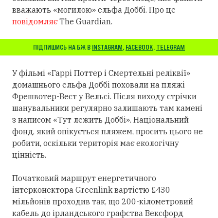
вважають «могилою» ельфа Доббі. Про це
повідомляє
The Guardian.
ПІДПИШИСЬ НА БЖ В
INSTAGRAM
,
FACEBOOK
,
TELEGRAM
У фільмі «Гаррі Поттер і Смертельні реліквії»
домашнього ельфа Доббі поховали на пляжі
Фрешвотер-Вест у Вельсі. Після виходу стрічки
шанувальники регулярно залишають там камені
з написом «Тут лежить Доббі». Національний
фонд, який опікується пляжем, просить цього не
робити, оскільки територія має екологічну
цінність.
Початковий маршрут енергетичного
інтерконектора Greenlink вартістю £430
мільйонів проходив так, що 200-кілометровий
кабель до ірландського графства Вексфорд