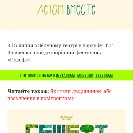
4 і 5 липня в Зеленому театрі у парку ім. Т. Г.
Шевченка пройде щорічний фестиваль
«Гешефт».
ПІДПИШИСЬ НА БЖ В
INSTAGRAM
,
FACEBOOK
,
TELEGRAM
Читайте також:
Як стати дворянином, або
посвячення в повітроплавці