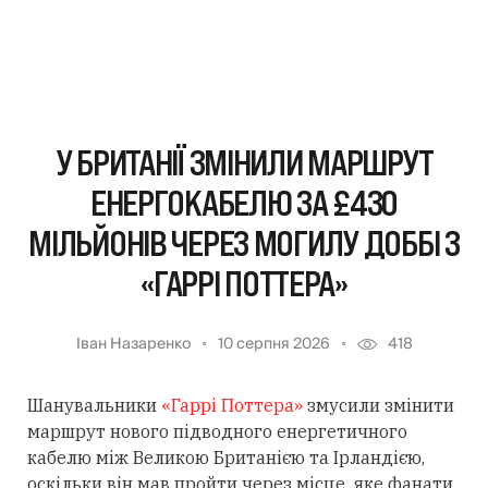
У БРИТАНІЇ ЗМІНИЛИ МАРШРУТ
ЕНЕРГОКАБЕЛЮ ЗА £430
МІЛЬЙОНІВ ЧЕРЕЗ МОГИЛУ ДОББІ З
«ГАРРІ ПОТТЕРА»
Іван Назаренко
10 серпня 2026
418
Шанувальники
«Гаррі Поттера»
змусили змінити
маршрут нового підводного енергетичного
кабелю між Великою Британією та Ірландією,
оскільки він мав пройти через місце, яке фанати