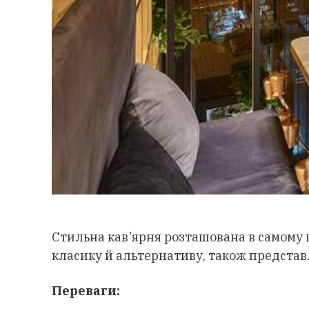
Стильна кав'ярня розташована в самому ц
класику й альтернативу, також представл
Переваги: