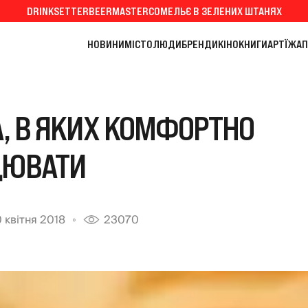
DRINKSETTER
BEERMASTER
СОМЕЛЬЄ В ЗЕЛЕНИХ ШТАНЯХ
НОВИНИ
МІСТО
ЛЮДИ
БРЕНДИ
КІНО
КНИГИ
АРТ
ЇЖА
П
А, В ЯКИХ КОМФОРТНО
ЦЮВАТИ
 квітня 2018
23070