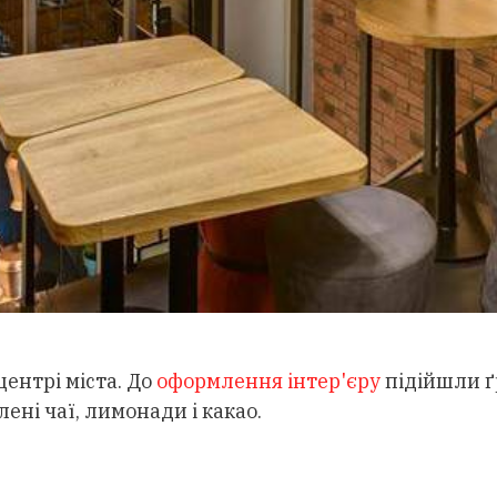
ентрі міста. До
оформлення інтер'єру
підійшли ґр
ені чаї, лимонади і какао.