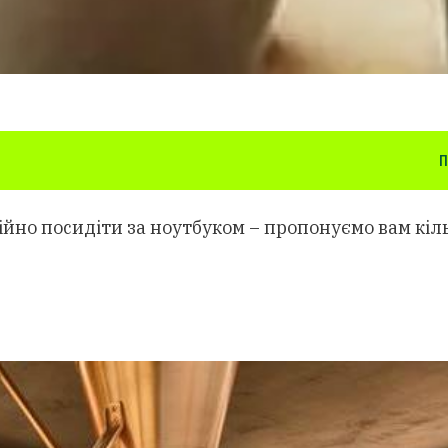
П
кійно посидіти за ноутбуком – пропонуємо вам кі