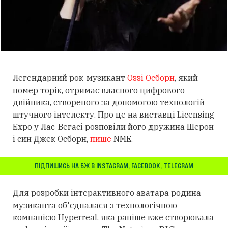
Легендарний рок-музикант
Оззі Осборн
, який
помер торік, отримає власного цифрового
двійника, створеного за допомогою технологій
штучного інтелекту. Про це на виставці Licensing
Expo у Лас-Вегасі розповіли його дружина Шерон
і син Джек Осборн,
пише
NME.
ПІДПИШИСЬ НА БЖ В
INSTAGRAM
,
FACEBOOK
,
TELEGRAM
Для розробки інтерактивного аватара родина
музиканта об'єдналася з технологічною
компанією Hyperreal, яка раніше вже створювала