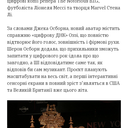
цифрові копії репера The Notorious B.I.G.,
футболіста Ліонеля Мессі та творця Marvel Стена
Лі.
За словами Джека Осборна, новий аватар містить
справжню «цифрову ДНК» Оззі, що повністю
відтворює його голос, зовнішність і фірмові рухи.
Шерон Осборн додала, що прихильники зможуть
запитати у цифрового рок-ідола про що
завгодно, а ШІ відповідатиме саме так, як
відповів би сам музикант. Проєкт планують
масштабувати на весь світ, а перші інтерактивні
сенсорні екрани в повний зріст з'являться в США
та Великій Британії вже цього літа.