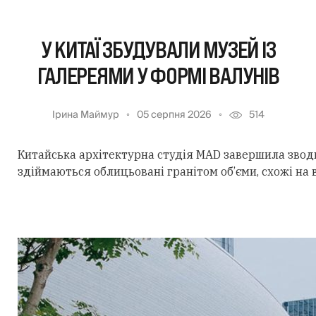
У КИТАЇ ЗБУДУВАЛИ МУЗЕЙ ІЗ
ГАЛЕРЕЯМИ У ФОРМІ ВАЛУНІВ
Ірина Маймур
05 серпня 2026
514
Китайська архітектурна студія MAD завершила звод
здіймаються облицьовані гранітом об’єми, схожі на 