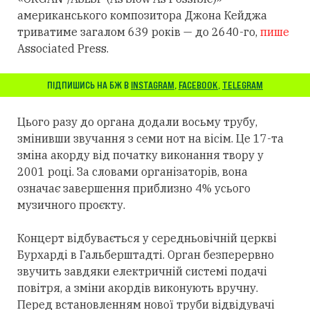
американського композитора Джона Кейджа
триватиме загалом 639 років — до 2640-го,
пише
Associated Press.
ПІДПИШИСЬ НА БЖ В
INSTAGRAM
,
FACEBOOK
,
TELEGRAM
Цього разу до органа додали восьму трубу,
змінивши звучання з семи нот на вісім. Це 17-та
зміна акорду від початку виконання твору у
2001 році. За словами організаторів, вона
означає завершення приблизно 4% усього
музичного проєкту.
Концерт відбувається у середньовічній церкві
Бурхарді в Гальберштадті. Орган безперервно
звучить завдяки електричній системі подачі
повітря, а зміни акордів виконують вручну.
Перед встановленням нової труби відвідувачі