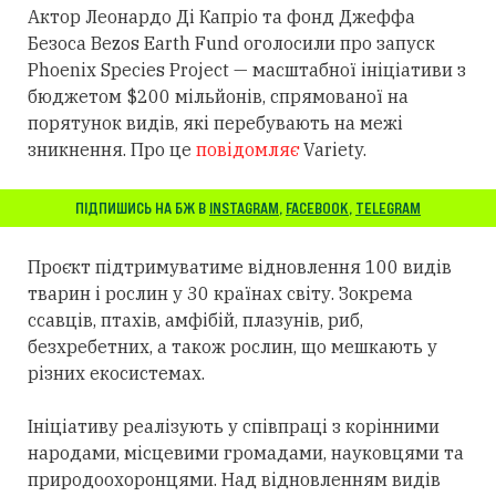
Актор Леонардо Ді Капріо та фонд Джеффа
Безоса Bezos Earth Fund оголосили про запуск
Phoenix Species Project — масштабної ініціативи з
бюджетом $200 мільйонів, спрямованої на
порятунок видів, які перебувають на межі
зникнення. Про це
повідомляє
Variety.
ПІДПИШИСЬ НА БЖ В
INSTAGRAM
,
FACEBOOK
,
TELEGRAM
Проєкт підтримуватиме відновлення 100 видів
тварин і рослин у 30 країнах світу. Зокрема
ссавців, птахів, амфібій, плазунів, риб,
безхребетних, а також рослин, що мешкають у
різних екосистемах.
Ініціативу реалізують у співпраці з корінними
народами, місцевими громадами, науковцями та
природоохоронцями. Над відновленням видів