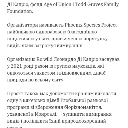
Ді Капріо, фонд Age of Union і Todd Graves Family
Foundation.
Організатори називають Phoenix Species Project
найбільшою одноразовою благодійною
ініціативою у світі, присвяченою порятунку
видів, яким загрожує вимирання.
Організацію Re:wild Леонардо Ді Капріо заснував
у 2021 році разом із групою науковців, які
опікуються захистом і відновленням дикої
природи по всьому світу.
Проєкт також має допомогти країнам виконати
одну з ключових цілей Глобальної рамкової
програми зі збереження біорізноманіття,
ухваленої в Монреалі, — зупинити вимирання
видів і поліпшити їхній природоохоронний
статус.