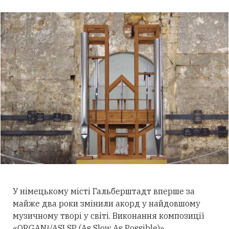
У німецькому місті Гальберштадт вперше за
майже два роки змінили акорд у найдовшому
музичному творі у світі. Виконання композиції
«ORGAN²/ASLSP (As Slow As Possible)»