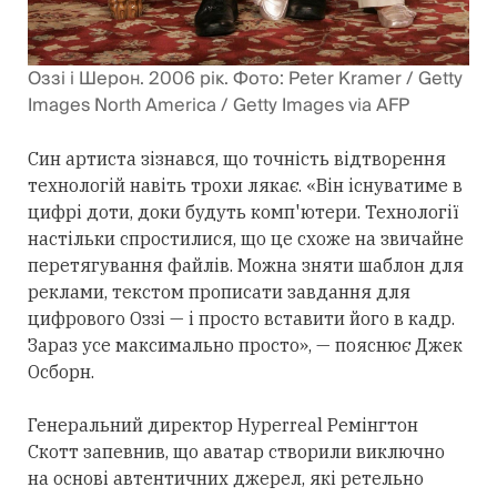
Оззі і Шерон. 2006 рік. Фото: Peter Kramer / Getty
Images North America / Getty Images via AFP
Син артиста зізнався, що точність відтворення
технологій навіть трохи лякає. «Він існуватиме в
цифрі доти, доки будуть комп'ютери. Технології
настільки спростилися, що це схоже на звичайне
перетягування файлів. Можна зняти шаблон для
реклами, текстом прописати завдання для
цифрового Оззі — і просто вставити його в кадр.
Зараз усе максимально просто», — пояснює Джек
Осборн.
Генеральний директор Hyperreal Ремінгтон
Скотт запевнив, що аватар створили виключно
на основі автентичних джерел, які ретельно