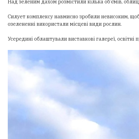
Над зеленим дахом розмістили кілька об’ємів, облиц
Силует комплексу навмисно зробили невисоким, щоб
озелененні використали місцеві види рослин.
Усередині облаштували виставкові галереї, освітні 