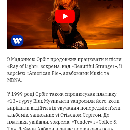
З Мадонною Орбіт
продовжив
працювати й після
«Ray of Light»: зокрема, над «Beautiful Stranger», її
версією «American Pie», альбомами Music та
MDNA.
У 1999 році Орбіт також спродюсував платівку
«13» гурту Blur. Музиканти запросили його, коли
вирішили відійти від звучання попередніх п’яти
альбомів, записаних зі Стівеном Стрітом. До
платівки увійшли, зокрема, «Tender» і «Coffee &
TV». Деймон Албарн пізніше порівнював роль