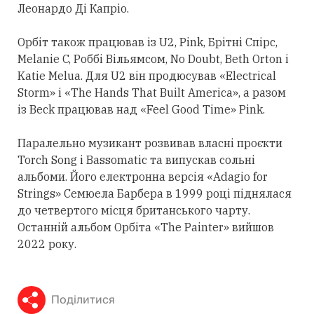
Леонардо Ді Капріо.
Орбіт також працював із U2, Pink, Брітні Спірс,
Melanie C, Роббі Вільямсом, No Doubt, Beth Orton і
Katie Melua. Для U2 він продюсував «Electrical
Storm» і «The Hands That Built America», а разом
із Beck працював над «Feel Good Time» Pink.
Паралельно музикант розвивав власні проєкти
Torch Song і Bassomatic та випускав сольні
альбоми. Його електронна версія «Adagio for
Strings» Семюела Барбера в 1999 році піднялася
до четвертого місця британського чарту.
Останній альбом Орбіта «The Painter» вийшов
2022 року.
Поділитися