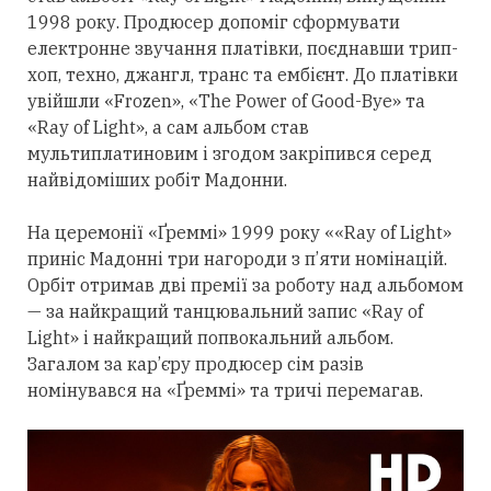
1998 року. Продюсер допоміг сформувати
електронне звучання платівки, поєднавши трип-
хоп, техно, джангл, транс та ембієнт. До платівки
увійшли «Frozen», «The Power of Good-Bye» та
«Ray of Light», а сам альбом став
мультиплатиновим і згодом закріпився
серед
найвідоміших робіт Мадонни.
На церемонії «Ґреммі» 1999 року ««Ray of Light»
приніс Мадонні
три
нагороди з п’яти номінацій.
Орбіт
отримав
дві премії за роботу над альбомом
— за найкращий танцювальний запис «Ray of
Light» і найкращий попвокальний альбом.
Загалом за кар’єру продюсер сім разів
номінувався на «Ґреммі» та тричі перемагав.