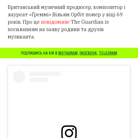
Британський музичний продюсер, композитор і
лауреат «Ґреммі» Вільям Орбіт помер у віці 69
років. Про це
повідомляє
The Guardian із
посиланням
на заяву родини та друзів
музиканта.
ПІДПИШИСЬ НА БЖ В
INSTAGRAM
,
FACEBOOK
,
TELEGRAM