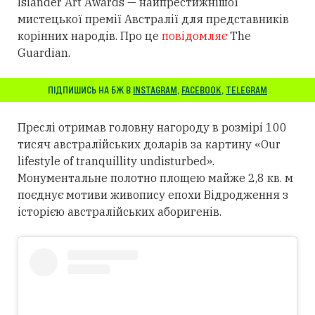
Islander Art Awards — найпрестижнішої
мистецької премії Австралії для представників
корінних народів. Про це
повідомляє
The
Guardian.
ПІДПИШИСЬ НА БЖ В
INSTAGRAM
,
FACEBOOK
,
TELEGRAM
Преслі отримав головну нагороду в розмірі 100
тисяч австралійських доларів за картину «Our
lifestyle of tranquillity undisturbed».
Монументальне полотно площею майже 2,8 кв. м
поєднує мотиви живопису епохи Відродження з
історією австралійських аборигенів.