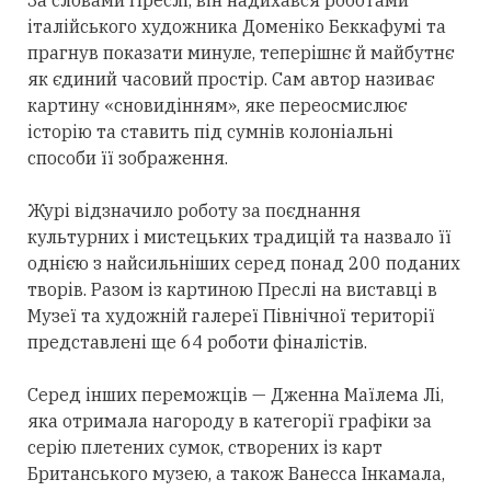
італійського художника Доменіко Беккафумі та
прагнув показати минуле, теперішнє й майбутнє
як єдиний часовий простір. Сам автор називає
картину «сновидінням», яке переосмислює
історію та ставить під сумнів колоніальні
способи її зображення.
Журі відзначило роботу за поєднання
культурних і мистецьких традицій та назвало її
однією з найсильніших серед понад 200 поданих
творів. Разом із картиною Преслі на виставці в
Музеї та художній галереї Північної території
представлені ще 64 роботи фіналістів.
Серед інших переможців — Дженна Маїлема Лі,
яка отримала нагороду в категорії графіки за
серію плетених сумок, створених із карт
Британського музею, а також Ванесса Інкамала,