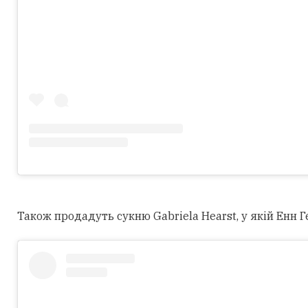
Також продадуть сукню Gabriela Hearst, у якій Енн Г