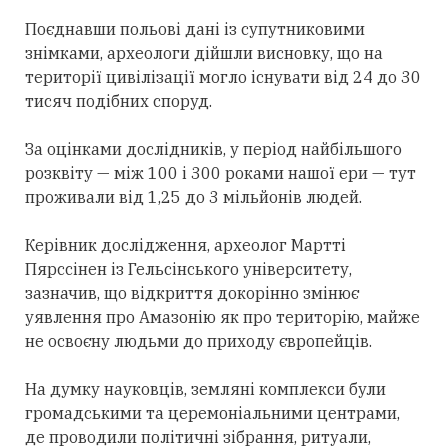
Поєднавши польові дані із супутниковими
знімками, археологи дійшли висновку, що на
території цивілізації могло існувати від 24 до 30
тисяч подібних споруд.
За оцінками дослідників, у період найбільшого
розквіту — між 100 і 300 роками нашої ери — тут
проживали від 1,25 до 3 мільйонів людей.
Керівник дослідження, археолог Мартті
Пярссінен із Гельсінського університету,
зазначив, що відкриття докорінно змінює
уявлення про Амазонію як про територію, майже
не освоєну людьми до приходу європейців.
На думку науковців, земляні комплекси були
громадськими та церемоніальними центрами,
де проводили політичні зібрання, ритуали,