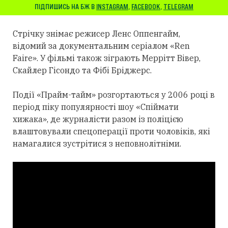
ПІДПИШИСЬ НА БЖ В
INSTAGRAM
,
FACEBOOK
,
TELEGRAM
Стрічку знімає режисер Ленс Оппенгайм,
відомий за документальним серіалом «Ren
Faire». У фільмі також зіграють Меррітт Вівер,
Скайлер Гісондо та Фібі Бріджерс.
Події «Прайм-тайм» розгортаються у 2006 році в
період піку популярності шоу «Спіймати
хижака», де журналісти разом із поліцією
влаштовували спецоперації проти чоловіків, які
намагалися зустрітися з неповнолітніми.