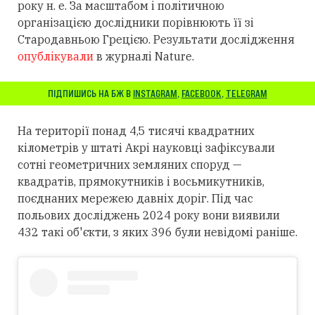
року н. е. За масштабом і політичною
організацією дослідники порівнюють її зі
Стародавньою Грецією. Результати дослідження
опублікували
в журналі Nature.
ПІДПИШИСЬ НА БЖ В
INSTAGRAM
,
FACEBOOK
,
TELEGRAM
На території понад 4,5 тисячі квадратних
кілометрів у штаті Акрі науковці зафіксували
сотні геометричних земляних споруд —
квадратів, прямокутників і восьмикутників,
поєднаних мережею давніх доріг. Під час
польових досліджень 2024 року вони виявили
432 такі об'єкти, з яких 396 були невідомі раніше.