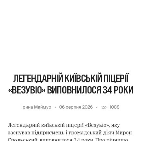
ЛЕГЕНДАРНІЙ КИЇВСЬКІЙ ПІЦЕРІЇ
«ВЕЗУВІО» ВИПОВНИЛОСЯ 34 РОКИ
Ірина Маймур
06 серпня 2026
1088
Легендарній київській піцерії «Везувіо», яку
заснував підприємець і громадський діяч Мирон
Спольський, виповнилося 34 роки. Про річницю