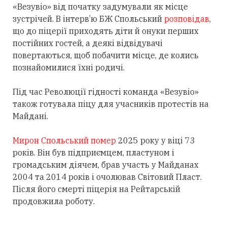
«Везувіо» від початку задумували як місце
зустрічей. В інтерв’ю БЖ Спольський
розповідав
,
що до піцерії приходять діти й онуки перших
постійних гостей, а деякі відвідувачі
повертаються, щоб побачити місце, де колись
познайомилися їхні родичі.
Під час Революції гідності команда «Везувіо»
також готувала піцу для учасників протестів на
Майдані.
Мирон Спольський помер
2025 року у віці 73
років. Він був підприємцем, пластуном і
громадським діячем, брав участь у Майданах
2004 та 2014 років і очолював Світовий Пласт.
Після його смерті піцерія на Рейтарській
продовжила роботу.