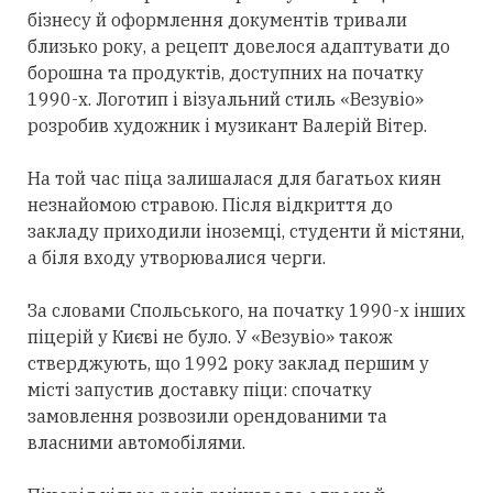
бізнесу й оформлення документів тривали
близько року, а рецепт довелося адаптувати до
борошна та продуктів, доступних на початку
1990-х. Логотип і візуальний стиль «Везувіо»
розробив художник і музикант Валерій Вітер.
На той час піца залишалася для багатьох киян
незнайомою стравою. Після відкриття до
закладу приходили іноземці, студенти й містяни,
а біля входу утворювалися черги.
За словами Спольського, на початку 1990-х інших
піцерій у Києві не було. У «Везувіо» також
стверджують, що 1992 року заклад першим у
місті запустив доставку піци: спочатку
замовлення розвозили орендованими та
власними автомобілями.