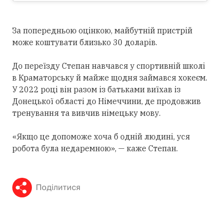
За попередньою оцінкою, майбутній пристрій
може коштувати близько 30 доларів.
До переїзду Степан навчався у спортивній школі
в Краматорську й майже щодня займався хокеєм.
У 2022 році він разом із батьками виїхав із
Донецької області до Німеччини, де продовжив
тренування та вивчив німецьку мову.
«Якщо це допоможе хоча б одній людині, уся
робота була недаремною», — каже Степан.
Поділитися