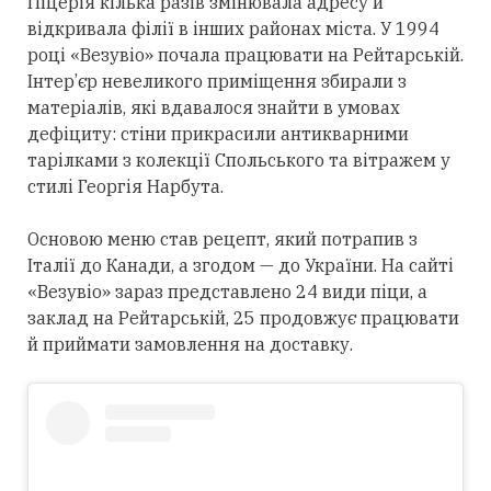
Піцерія кілька разів змінювала адресу й
відкривала філії в інших районах міста. У 1994
році «Везувіо» почала працювати на Рейтарській.
Інтер’єр невеликого приміщення збирали з
матеріалів, які вдавалося знайти в умовах
дефіциту: стіни прикрасили антикварними
тарілками з колекції Спольського та вітражем у
стилі Георгія Нарбута.
Основою меню став рецепт, який потрапив з
Італії до Канади, а згодом — до України. На сайті
«Везувіо» зараз представлено 24 види піци, а
заклад на Рейтарській, 25 продовжує працювати
й приймати замовлення на доставку.