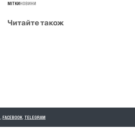
МІТКИ
НОВИНИ
Читайте також
K
,
TELEGRAM