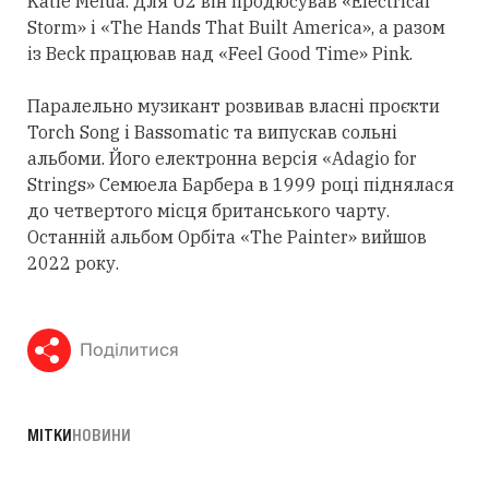
Katie Melua. Для U2 він продюсував «Electrical
Storm» і «The Hands That Built America», а разом
із Beck працював над «Feel Good Time» Pink.
Паралельно музикант розвивав власні проєкти
Torch Song і Bassomatic та випускав сольні
альбоми. Його електронна версія «Adagio for
Strings» Семюела Барбера в 1999 році піднялася
до четвертого місця британського чарту.
Останній альбом Орбіта «The Painter» вийшов
2022 року.
Поділитися
МІТКИ
НОВИНИ