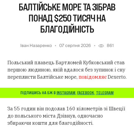
БАЛТІЙСЬКЕ МОРЕ ТА ЗІБРАВ
ПОНАД $250 ТИСЯЧ НА
БЛАГОДІЙНІСТЬ
Іван Назаренко
07 серпня 2026
861
Польський плавець Бартломей Кубковський став
першою людиною, якій вдалося без зупинок і сну
переплисти Балтійське море,
повідомляє
Dexerto.
ПІДПИШИСЬ НА БЖ В
INSTAGRAM
,
FACEBOOK
,
TELEGRAM
За 55 годин він подолав 160 кілометрів зі Швеції
до польського міста Дзівнув, одночасно
збираючи кошти для благодійності.