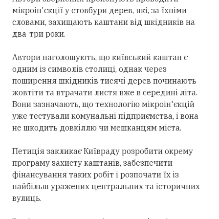
мікроін'єкції у стовбури дерев, які, за їхніми
словами, захищають каштани від шкідників на
два-три роки.
Автори наголошують, що київський каштан є
одним із символів столиці, однак через
поширення шкідників тисячі дерев починають
жовтіти та втрачати листя вже в середині літа.
Вони зазначають, що технологію мікроін'єкцій
уже тестували комунальні підприємства, і вона
не шкодить довкіллю чи мешканцям міста.
Петиція закликає Київраду розробити окрему
програму захисту каштанів, забезпечити
фінансування таких робіт і розпочати їх із
найбільш уражених центральних та історичних
вулиць.