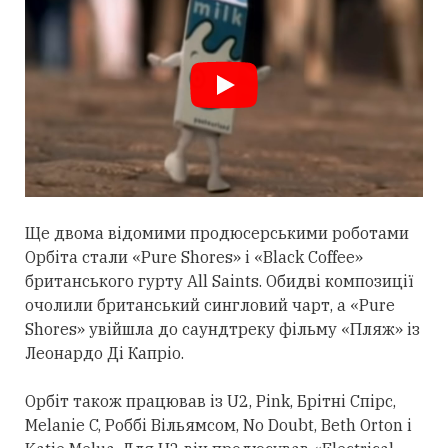
Ще двома відомими продюсерськими роботами
Орбіта
стали
«Pure Shores» і «Black Coffee»
британського гурту All Saints. Обидві композиції
очолили британський сингловий чарт, а «Pure
Shores» увійшла до саундтреку фільму «Пляж» із
Леонардо Ді Капріо.
Орбіт також працював із U2, Pink, Брітні Спірс,
Melanie C, Роббі Вільямсом, No Doubt, Beth Orton і