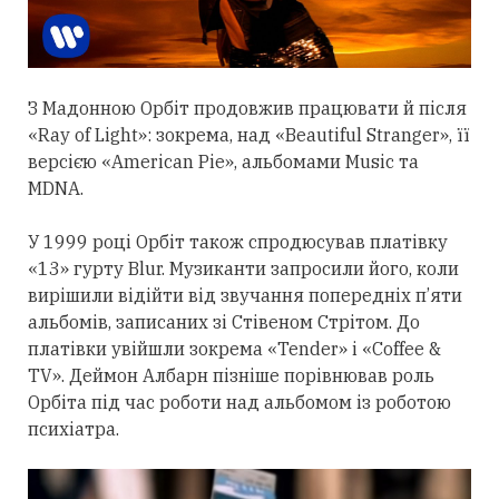
З Мадонною Орбіт
продовжив
працювати й після
«Ray of Light»: зокрема, над «Beautiful Stranger», її
версією «American Pie», альбомами Music та
MDNA.
У 1999 році Орбіт також спродюсував платівку
«13» гурту Blur. Музиканти запросили його, коли
вирішили відійти від звучання попередніх п’яти
альбомів, записаних зі Стівеном Стрітом. До
платівки увійшли зокрема «Tender» і «Coffee &
TV». Деймон Албарн пізніше порівнював роль
Орбіта під час роботи над альбомом із роботою
психіатра.