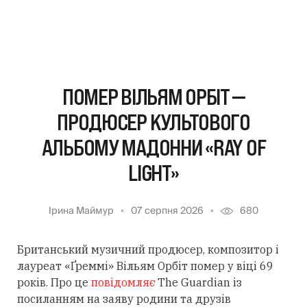
ПОМЕР ВІЛЬЯМ ОРБІТ —
ПРОДЮСЕР КУЛЬТОВОГО
АЛЬБОМУ МАДОННИ «RAY OF
LIGHT»
Ірина Маймур
07 серпня 2026
680
Британський музичний продюсер, композитор і
лауреат «Ґреммі» Вільям Орбіт помер у віці 69
років. Про це
повідомляє
The Guardian із
посиланням
на заяву родини та друзів