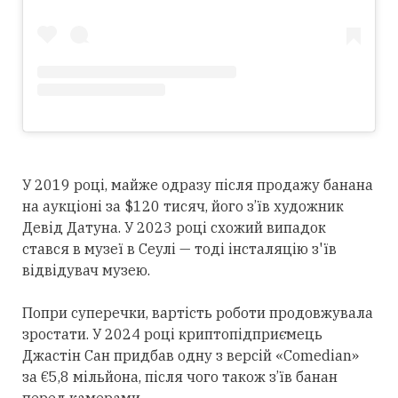
У 2019 році, майже одразу після продажу банана
на аукціоні за $120 тисяч, його з’їв художник
Девід Датуна. У 2023 році схожий випадок
стався в музеї в Сеулі — тоді інсталяцію з'їв
відвідувач музею.
Попри суперечки, вартість роботи продовжувала
зростати. У 2024 році криптопідприємець
Джастін Сан придбав одну з версій «Comedian»
за €5,8 мільйона, після чого також з’їв банан
перед камерами.