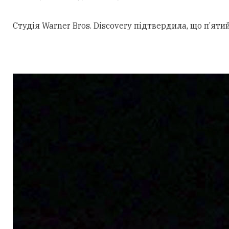
Студія Warner Bros. Discovery підтвердила, що п’ят