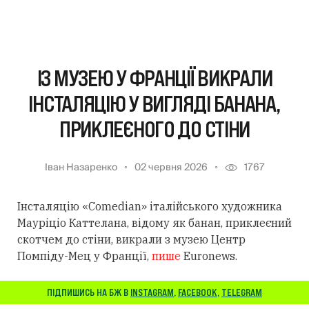
ІЗ МУЗЕЮ У ФРАНЦІЇ ВИКРАЛИ
ІНСТАЛЯЦІЮ У ВИГЛЯДІ БАНАНА,
ПРИКЛЕЄНОГО ДО СТІНИ
Іван Назаренко
02 червня 2026
1767
Інсталяцію «Comedian» італійського художника
Мауріціо Каттелана, відому як банан, приклеєний
скотчем до стіни, викрали з музею Центр
Помпіду-Мец у Франції,
пише
Euronews.
ПІДПИШИСЬ НА БЖ В
INSTAGRAM
,
FACEBOOK
,
TELEGRAM