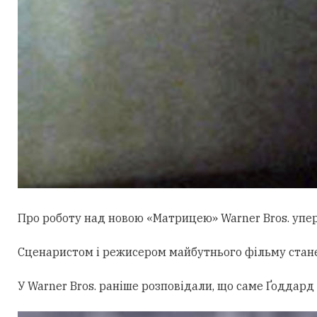
Про роботу над новою «Матрицею» Warner Bros. уперш
Сценаристом і режисером майбутнього фільму стан
У Warner Bros. раніше розповідали, що саме Ґоддард