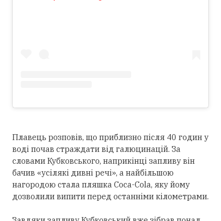
Плавець розповів, що приблизно після 40 годин у
воді почав страждати від галюцинацій. За
словами Кубковського, наприкінці запливу він
бачив «усілякі дивні речі», а найбільшою
нагородою стала пляшка Coca-Cola, яку йому
дозволили випити перед останніми кілометрами.
Завдяки запливу Кубковський вже зібрав понад