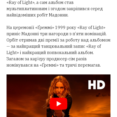
«Ray of Light», а сам альбом став
мультиплатиновим і згодом закріпився
серед
найвідоміших робіт Мадонни.
На церемонії «Ґреммі» 1999 року «Ray of Light»
приніс Мадонні
три
нагороди з п’яти номінацій.
Орбіт
отримав
дві премії за роботу над альбомом
— за найкращий танцювальний запис «Ray of
Light» і найкращий попвокальний альбом.
Загалом за кар’єру продюсер сім разів
номінувався на «Ґреммі» та тричі перемагав.