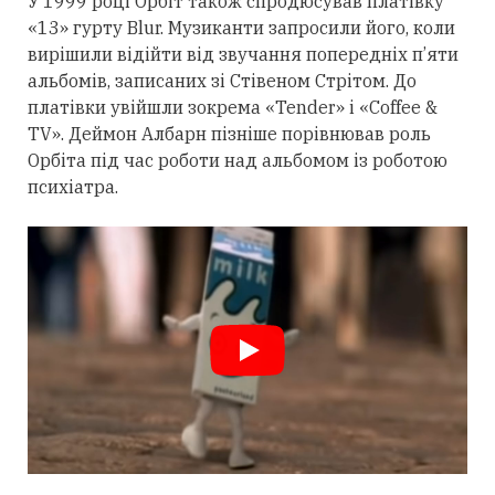
У 1999 році Орбіт також спродюсував платівку
«13» гурту Blur. Музиканти запросили його, коли
вирішили відійти від звучання попередніх п’яти
альбомів, записаних зі Стівеном Стрітом. До
платівки увійшли зокрема «Tender» і «Coffee &
TV». Деймон Албарн пізніше порівнював роль
Орбіта під час роботи над альбомом із роботою
психіатра.