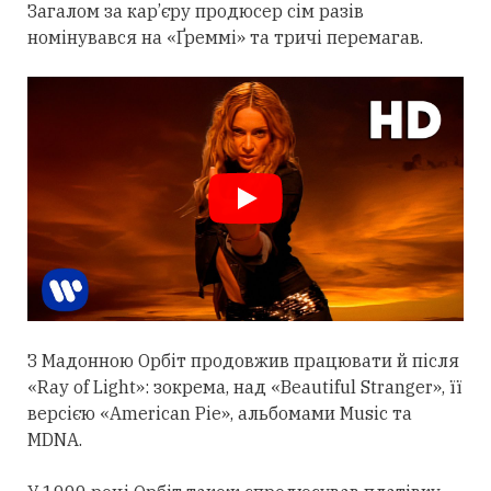
Загалом за кар’єру продюсер сім разів
номінувався на «Ґреммі» та тричі перемагав.
З Мадонною Орбіт
продовжив
працювати й після
«Ray of Light»: зокрема, над «Beautiful Stranger», її
версією «American Pie», альбомами Music та
MDNA.