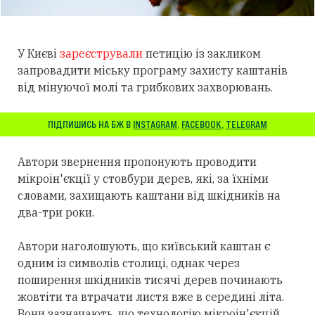
У Києві
зареєстрували
петицію із закликом
запровадити міську програму захисту каштанів
від мінуючої молі та грибкових захворювань.
ПІДПИШИСЬ НА БЖ В
INSTAGRAM
,
FACEBOOK
,
TELEGRAM
Автори звернення пропонують проводити
мікроін'єкції у стовбури дерев, які, за їхніми
словами, захищають каштани від шкідників на
два-три роки.
Автори наголошують, що київський каштан є
одним із символів столиці, однак через
поширення шкідників тисячі дерев починають
жовтіти та втрачати листя вже в середині літа.
Вони зазначають, що технологію мікроін'єкцій