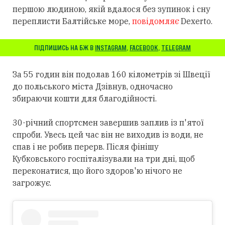
першою людиною, якій вдалося без зупинок і сну
переплисти Балтійське море,
повідомляє
Dexerto.
ПІДПИШИСЬ НА БЖ В
INSTAGRAM
,
FACEBOOK
,
TELEGRAM
За 55 годин він подолав 160 кілометрів зі Швеції
до польського міста Дзівнув, одночасно
збираючи кошти для благодійності.
30-річний спортсмен завершив заплив із п'ятої
спроби. Увесь цей час він не виходив із води, не
спав і не робив перерв. Після фінішу
Кубковського госпіталізували на три дні, щоб
переконатися, що його здоров'ю нічого не
загрожує.