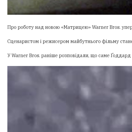
Про роботу над новою «Матрицею» Warner Bros. уперш
Сценаристом і режисером майбутнього фільму стан
У Warner Bros. раніше розповідали, що саме Ґоддард