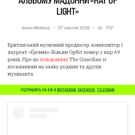
АЛЬБОМУ МАДОННИ «RAY OF
LIGHT»
Ірина Маймур
07 серпня 2026
707
Британський музичний продюсер, композитор і
лауреат «Ґреммі» Вільям Орбіт помер у віці 69
років. Про це
повідомляє
The Guardian із
посиланням
на заяву родини та друзів
музиканта.
ПІДПИШИСЬ НА БЖ В
INSTAGRAM
,
FACEBOOK
,
TELEGRAM