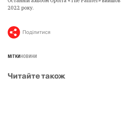
Останній альбом Орбіта «The Painter» вийшов
2022 року.
Поділитися
МІТКИ
НОВИНИ
Читайте також