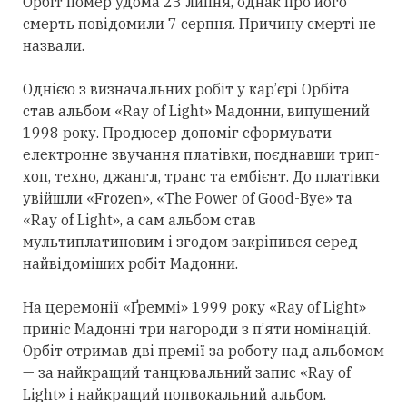
Орбіт помер удома 23 липня, однак про його
смерть повідомили 7 серпня. Причину смерті не
назвали.
Однією з визначальних робіт у кар’єрі Орбіта
став альбом «Ray of Light» Мадонни, випущений
1998 року. Продюсер допоміг сформувати
електронне звучання платівки, поєднавши трип-
хоп, техно, джангл, транс та ембієнт. До платівки
увійшли «Frozen», «The Power of Good-Bye» та
«Ray of Light», а сам альбом став
мультиплатиновим і згодом закріпився
серед
найвідоміших робіт Мадонни.
На церемонії «Ґреммі» 1999 року «Ray of Light»
приніс Мадонні
три
нагороди з п’яти номінацій.
Орбіт
отримав
дві премії за роботу над альбомом
— за найкращий танцювальний запис «Ray of
Light» і найкращий попвокальний альбом.