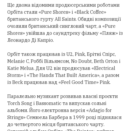
Ще двома відомими продюсерськими роботами
Орбіта
стали
«Pure Shores» і «Black Coffee»
британського гурту All Saints. Обидві композиції
очолили британський сингловий чарт, а «Pure
Shores» увійшла до саундтреку фільму «Пляж» із
Леонардо Ді Капріо.
Орбіт також працював із U2, Pink, Брітні Спірс,
Melanie C, Роббі Вільямсом, No Doubt, Beth Orton і
Katie Melua. Для U2 він продюсував «Electrical
Storm» і «The Hands That Built America», а разом
із Beck працював над «Feel Good Time» Pink.
Паралельно музикант розвивав власні проєкти
Torch Song і Bassomatic та випускав сольні
альбоми. Його електронна версія «Adagio for
Strings» Семюела Барбера в 1999 році піднялася
до четвертого місця британського чарту.