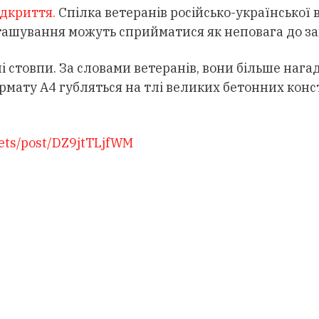
дкриття.
Спілка ветеранів російсько-української 
ташування можуть сприйматися як неповага до заг
стовпи. За словами ветеранів, вони більше нагаду
рмату А4 губляться на тлі великих бетонних конс
ets/post/DZ9jtTLjfWM