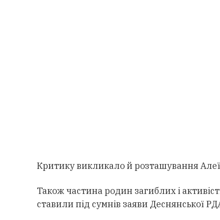
Критику викликало й розташування Алеї 
Також частина родин загиблих і активіс
ставили під сумнів заяви Деснянської РД