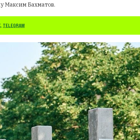
у Максим Бахматов.
K
,
TELEGRAM