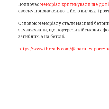
Водночас
меморіал критикували ще до ві
своєму призначенню, а його вигляд і роз
Основою меморіалу стали масивні бетонні 
зауважували, що портрети військових фо
загиблих, а на бетоні.
https://www.threads.com/@maru_zaporozh