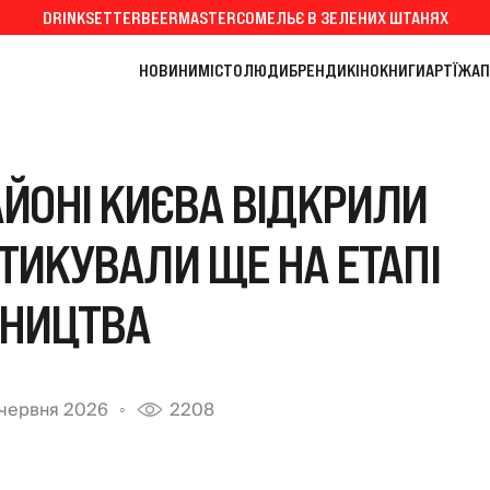
DRINKSETTER
BEERMASTER
СОМЕЛЬЄ В ЗЕЛЕНИХ ШТАНЯХ
НОВИНИ
МІСТО
ЛЮДИ
БРЕНДИ
КІНО
КНИГИ
АРТ
ЇЖА
П
ЙОНІ КИЄВА ВІДКРИЛИ
ИТИКУВАЛИ ЩЕ НА ЕТАПІ
ВНИЦТВА
червня 2026
2208