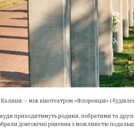
Калини — між кінотеатром «Флоренція» і будівле
 куди приходитимуть родини, побратими та друзі 
ї обрали довговічні рішення з можливістю подаль