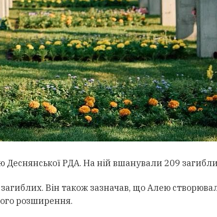
ю Деснянської РДА. На ній вшанували 209 загибли
загиблих. Він також зазначав, що Алею створювали
шого розширення.