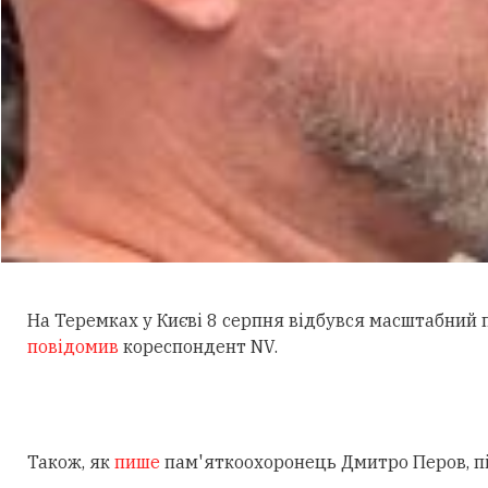
На Теремках у Києві 8 серпня відбувся масштабний
повідомив
кореспондент NV.
Також, як
пише
пам'яткоохоронець Дмитро Перов, під