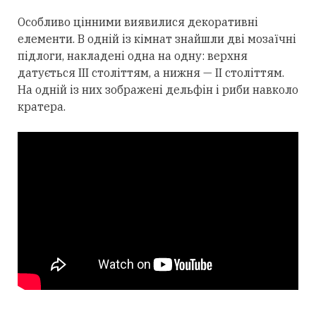
Особливо цінними виявилися декоративні
елементи. В одній із кімнат знайшли дві мозаїчні
підлоги, накладені одна на одну: верхня
датується III століттям, а нижня — II століттям.
На одній із них зображені дельфін і риби навколо
кратера.