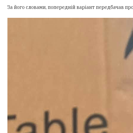
За його словами, попередній варіант передбачав пр