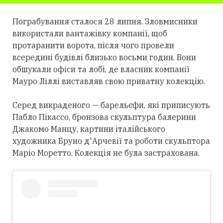
Пограбування сталося 28 липня. Зловмисники
використали вантажівку компанії, щоб
протаранити ворота, після чого провели
всередині будівлі близько восьми годин. Вони
обшукали офіси та лобі, де власник компанії
Мауро Ліллі виставляв свою приватну колекцію.
Серед викраденого — барельєфи, які приписують
Пабло Пікассо, бронзова скульптура балерини
Джакомо Манцу, картини італійського
художника Бруно д'Арчевії та роботи скульптора
Маріо Моретто. Колекція не була застрахована.