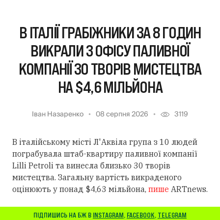
В ІТАЛІЇ ГРАБІЖНИКИ ЗА 8 ГОДИН
ВИКРАЛИ З ОФІСУ ПАЛИВНОЇ
КОМПАНІЇ 30 ТВОРІВ МИСТЕЦТВА
НА $4,6 МІЛЬЙОНА
Іван Назаренко
08 серпня 2026
3119
В італійському місті Л'Аквіла група з 10 людей
пограбувала штаб-квартиру паливної компанії
Lilli Petroli та винесла близько 30 творів
мистецтва. Загальну вартість викраденого
оцінюють у понад $4,63 мільйона,
пише
ARTnews.
ПІДПИШИСЬ НА БЖ В
INSTAGRAM
,
FACEBOOK
,
TELEGRAM