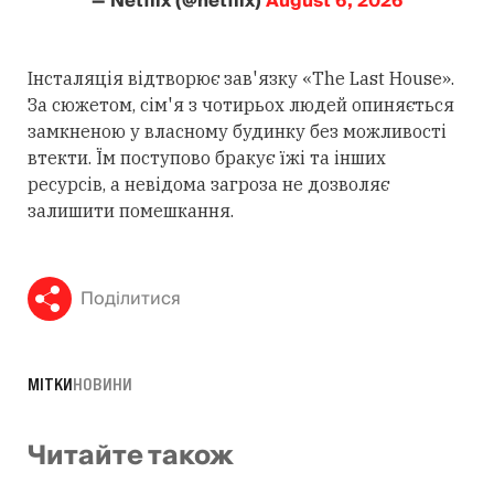
— Netflix (@netflix)
August 6, 2026
Інсталяція відтворює зав'язку «The Last House».
За сюжетом, сім'я з чотирьох людей опиняється
замкненою у власному будинку без можливості
втекти. Їм поступово бракує їжі та інших
ресурсів, а невідома загроза не дозволяє
залишити помешкання.
Поділитися
МІТКИ
НОВИНИ
Читайте також