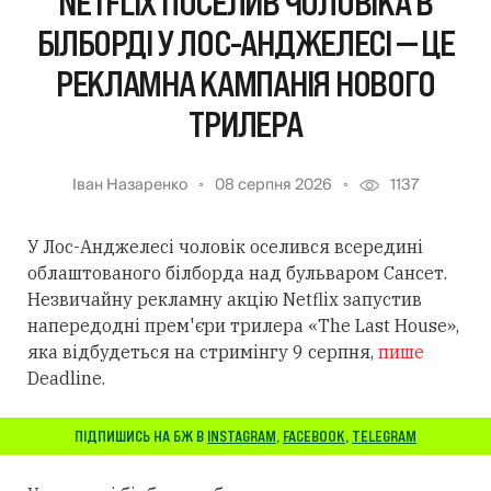
NETFLIX ПОСЕЛИВ ЧОЛОВІКА В
БІЛБОРДІ У ЛОС-АНДЖЕЛЕСІ — ЦЕ
РЕКЛАМНА КАМПАНІЯ НОВОГО
ТРИЛЕРА
Іван Назаренко
08 серпня 2026
1137
У Лос-Анджелесі чоловік оселився всередині
облаштованого білборда над бульваром Сансет.
Незвичайну рекламну акцію Netflix запустив
напередодні прем'єри трилера «The Last House»,
яка відбудеться на стримінгу 9 серпня,
пише
Deadline.
ПІДПИШИСЬ НА БЖ В
INSTAGRAM
,
FACEBOOK
,
TELEGRAM