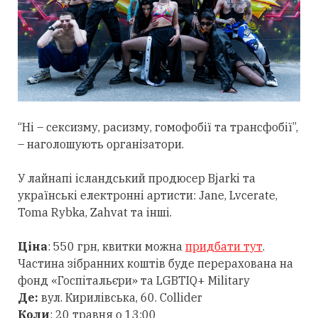
“Ні – сексизму, расизму, гомофобії та трансфобії”,
– наголошують організатори.
У лайнапі ісландський продюсер Bjarki та
українські електронні артисти: Jane, Lvcerate,
Toma Rybka, Zahvat та інші.
Ціна
: 550 грн, квитки можна
придбати тут
.
Частина зібранних коштів буде перерахована на
фонд «Госпітальєри» та LGBTIQ+ Military
Де:
вул. Кирилівська, 60. Collider
Коли
: 20 травня о 13:00