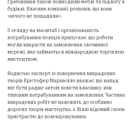
Грабіжники також пошкодили меблі та підлогу в
будівлі. Власник компанії розповів, що вони
«нічого не пощадили».
З огляду на масштаб і організованість
пограбування поліція припускає, що роботи
могли викрасти на замовлення злочинної
мережі, яка займається міжнародною торгівлею
мистецтвом.
Водночас експерт із повернення викрадених
творів Крістофер Марінелло вважає, що напад
міг бути радше актом помсти власнику, ніж
типовим пограбуванням на замовлення. Частина
викрадених робіт не належить до особливо
дорогих творів мистецтва, а Ліллі відомий своєю
пристрастю до колекціонування.