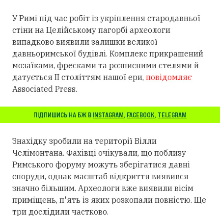
У Римі під час робіт із укріплення стародавньої
стіни на Целійському пагорбі археологи
випадково виявили залишки великої
давньоримської будівлі. Комплекс прикрашений
мозаїками, фресками та розписними стелями й
датується II століттям нашої ери,
повідомляє
Associated Press.
ПІДПИШИСЬ НА БЖ В
INSTAGRAM
,
FACEBOOK
,
TELEGRAM
Знахідку зробили на території Вілли
Челімонтана. Фахівці очікували, що поблизу
Римського форуму можуть зберігатися давні
споруди, однак масштаб відкриття виявився
значно більшим. Археологи вже виявили вісім
приміщень, п'ять із яких розкопали повністю. Ще
три дослідили частково.