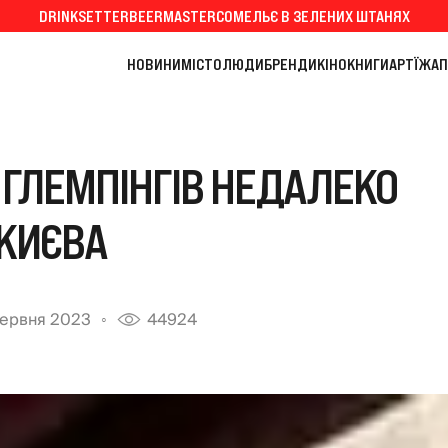
DRINKSETTER
BEERMASTER
СОМЕЛЬЄ В ЗЕЛЕНИХ ШТАНЯХ
НОВИНИ
МІСТО
ЛЮДИ
БРЕНДИ
КІНО
КНИГИ
АРТ
ЇЖА
П
7 ГЛЕМПІНГІВ НЕДАЛЕКО
 КИЄВА
червня 2023
44924