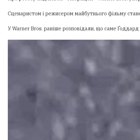
Сценаристом і режисером майбутнього фільму стан
У Warner Bros. раніше розповідали, що саме Ґоддард