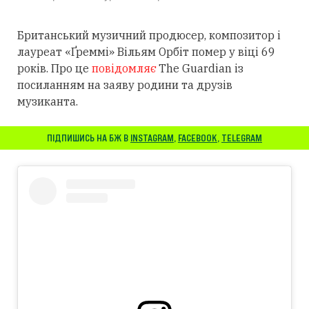
Британський музичний продюсер, композитор і
лауреат «Ґреммі» Вільям Орбіт помер у віці 69
років. Про це
повідомляє
The Guardian із
посиланням
на заяву родини та друзів
музиканта.
ПІДПИШИСЬ НА БЖ В
INSTAGRAM
,
FACEBOOK
,
TELEGRAM