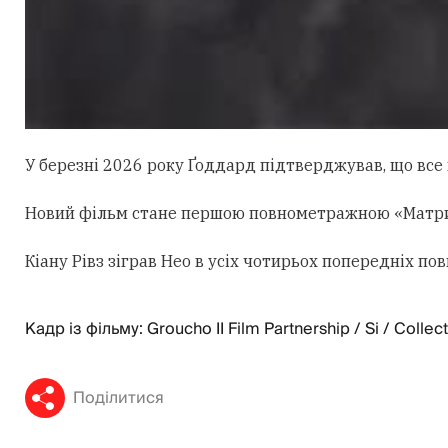
У березні 2026 року Ґоддард підтверджував, що все щ
Новий фільм стане першою повнометражною «Матрице
Кіану Рівз зіграв Нео в усіх чотирьох попередніх 
Кадр із фільму: Groucho II Film Partnership / Si / Collec
Поділитися