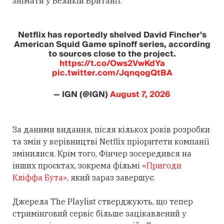
знімати у Великій Британії.
Netflix has reportedly shelved David Fincher's
American Squid Game spinoff series, according
to sources close to the project.
https://t.co/Ows2VwKdYa
pic.twitter.com/JqnqogQtBA
— IGN (@IGN)
August 7, 2026
За даними видання, після кількох років розробки
та змін у керівництві Netflix пріоритети компанії
змінилися. Крім того, Фінчер зосередився на
інших проєктах, зокрема фільмі
«Пригоди
Кліффа Бута»
, який зараз завершує.
Джерела The Playlist стверджують, що тепер
стримінговий сервіс більше зацікавлений у