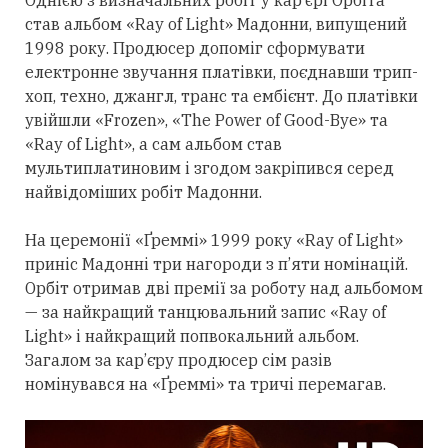
Однією з визначальних робіт у кар’єрі Орбіта
став альбом «Ray of Light» Мадонни, випущений
1998 року. Продюсер допоміг сформувати
електронне звучання платівки, поєднавши трип-
хоп, техно, джангл, транс та ембієнт. До платівки
увійшли «Frozen», «The Power of Good-Bye» та
«Ray of Light», а сам альбом став
мультиплатиновим і згодом закріпився
серед
найвідоміших робіт Мадонни.
На церемонії «Ґреммі» 1999 року «Ray of Light»
приніс Мадонні
три
нагороди з п’яти номінацій.
Орбіт
отримав
дві премії за роботу над альбомом
— за найкращий танцювальний запис «Ray of
Light» і найкращий попвокальний альбом.
Загалом за кар’єру продюсер сім разів
номінувався на «Ґреммі» та тричі перемагав.