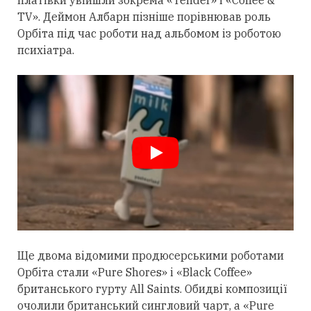
платівки увійшли зокрема «Tender» і «Coffee &
TV». Деймон Албарн пізніше порівнював роль
Орбіта під час роботи над альбомом із роботою
психіатра.
Ще двома відомими продюсерськими роботами
Орбіта
стали
«Pure Shores» і «Black Coffee»
британського гурту All Saints. Обидві композиції
очолили британський сингловий чарт, а «Pure