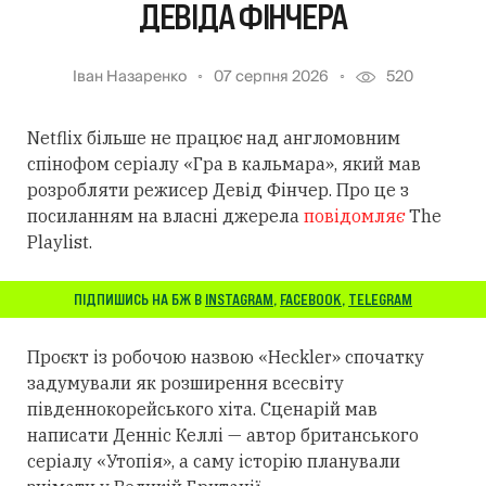
ДЕВІДА ФІНЧЕРА
Іван Назаренко
07 серпня 2026
520
Netflix більше не працює над англомовним
спінофом серіалу «Гра в кальмара», який мав
розробляти режисер Девід Фінчер. Про це з
посиланням на власні джерела
повідомляє
The
Playlist.
ПІДПИШИСЬ НА БЖ В
INSTAGRAM
,
FACEBOOK
,
TELEGRAM
Проєкт із робочою назвою «Heckler» спочатку
задумували як розширення всесвіту
південнокорейського хіта. Сценарій мав
написати Денніс Келлі — автор британського
серіалу «Утопія», а саму історію планували