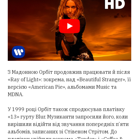
З Мадонною Орбіт
продовжив
працювати й після
«Ray of Light»: зокрема, над «Beautiful Stranger», її
версією «American Pie», альбомами Music та
MDNA.
У 1999 році Орбіт також спродюсував платівку
«13» гурту Blur. Музиканти запросили його, коли
вирішили відійти від звучання попередніх п’яти
альбомів, записаних зі Стівеном Стрітом. До