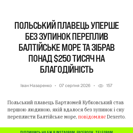
ПОЛЬСЬКИЙ ПЛАВЕЦЬ УПЕРШЕ
БЕЗ ЗУПИНОК ПЕРЕПЛИВ
БАЛТІЙСЬКЕ МОРЕ ТА ЗІБРАВ
ПОНАД $250 ТИСЯЧ НА
БЛАГОДІЙНІСТЬ
Іван Назаренко
07 серпня 2026
157
Польський плавець Бартломей Кубковський став
першою людиною, якій вдалося без зупинок і сну
переплисти Балтійське море,
повідомляє
Dexerto.
ПІДПИШИСЬ НА БЖ В
INSTAGRAM
,
FACEBOOK
,
TELEGRAM