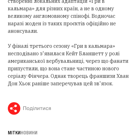
створенні локальних адаптацій «Гри в
кальмара» для різних країн, а не в одному
великому англомовному спінофі. Водночас
наразі жоден із таких проєктів офіційно не
анонсували.
У фіналі третього сезону «Гри в кальмара»
несподівано з'явилася Кейт Бланшетт у ролі
американської вербувальниці, через що фанати
припустили, що вона стане частиною нового
серіалу Фінчера. Однак творець франшизи Хван
Дон Хьок раніше заперечував цей зв'язок.
Поділитися
МІТКИ
НОВИНИ