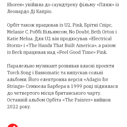
Shores» увійшла до саундтреку фільму «Пляж» із
Леонардо Ді Капріо.
Орбіт також працював із U2, Pink, Брітні Спірс,
Melanie C, Роббі Вільямсом, No Doubt, Beth Orton і
Katie Melua. Для U2 він продюсував «Electrical
Storm» і «The Hands That Built America», а разом
із Beck працював над «Feel Good Time» Pink.
Паралельно музикант розвивав власні проєкти
Torch Song і Bassomatic та випускав сольні
альбоми. Його електронна версія «Adagio for
Strings» Семюела Барбера в 1999 році піднялася
до четвертого місця британського чарту.
Останній альбом Орбіта «The Painter» вийшов
2022 року.