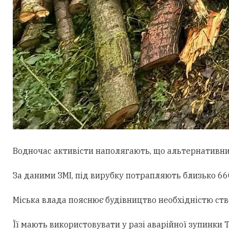
Водночас активісти наполягають, що альтернативни
За даними ЗМІ, під вирубку потрапляють близько 660
Міська влада пояснює будівництво необхідністю ст
Її мають використовувати у разі аварійної зупинки