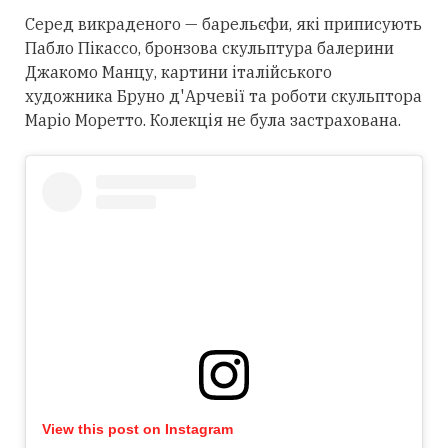
Серед викраденого — барельєфи, які приписують
Пабло Пікассо, бронзова скульптура балерини
Джакомо Манцу, картини італійського
художника Бруно д'Арчевії та роботи скульптора
Маріо Моретто. Колекція не була застрахована.
View this post on Instagram