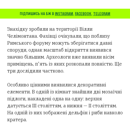
ПІДПИШИСЬ НА БЖ В
INSTAGRAM
,
FACEBOOK
,
TELEGRAM
Знахідку зробили на території Вілли
Челімонтана. Фахівці очікували, що поблизу
Римського форуму можуть зберігатися давні
споруди, однак масштаб відкриття виявився
значно більшим. Археологи вже виявили вісім
приміщень, п'ять із яких розкопали повністю. Ще
три дослідили частково.
Особливо цінними виявилися декоративні
елементи. В одній із кімнат знайшли дві мозаїчні
підлоги, накладені одна на одну: верхня
датується III століттям, а нижня — II століттям.
На одній із них зображені дельфін і риби навколо
кратера.