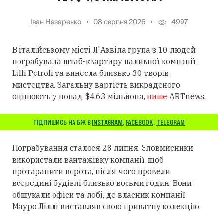
Іван Назаренко
08 серпня 2026
4997
В італійському місті Л'Аквіла група з 10 людей
пограбувала штаб-квартиру паливної компанії
Lilli Petroli та винесла близько 30 творів
мистецтва. Загальну вартість викраденого
оцінюють у понад $4,63 мільйона,
пише
ARTnews.
ПІДПИШИСЬ НА БЖ В
INSTAGRAM
,
FACEBOOK
,
TELEGRAM
Пограбування сталося 28 липня. Зловмисники
використали вантажівку компанії, щоб
протаранити ворота, після чого провели
всередині будівлі близько восьми годин. Вони
обшукали офіси та лобі, де власник компанії
Мауро Ліллі виставляв свою приватну колекцію.