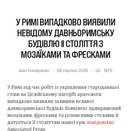
У РИМІ ВИПАДКОВО ВИЯВИЛИ
НЕВІДОМУ ДАВНЬОРИМСЬКУ
БУДІВЛЮ II СТОЛІТТЯ З
МОЗАЇКАМИ ТА ФРЕСКАМИ
Іван Назаренко
08 серпня 2026
1975
У Римі під час робіт із укріплення стародавньої
стіни на Целійському пагорбі археологи
випадково виявили залишки великої
давньоримської будівлі. Комплекс прикрашений
мозаїками, фресками та розписними стелями й
датується II століттям нашої ери,
повідомляє
Associated Press.