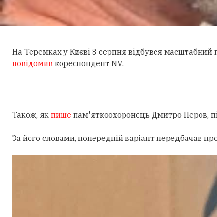
На Теремках у Києві 8 серпня відбувся масштабний
повідомив
кореспондент NV.
Також, як
пише
пам'яткоохоронець Дмитро Перов, під
За його словами, попередній варіант передбачав пр