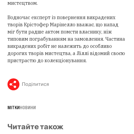
мистецтвом.
Водночас експерт із повернення викрадених
творів Крістофер Марінелло вважає, що напад
міг бути радше актом помсти власнику, ніж
типовим пограбуванням на замовлення. Частина
викрадених робіт не належить до особливо
дорогих творів мистецтва, а Ліллі відомий своєю
пристрастю до колекціонування.
Поділитися
МІТКИ
НОВИНИ
Читайте також