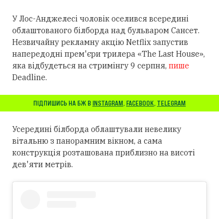
У Лос-Анджелесі чоловік оселився всередині
облаштованого білборда над бульваром Сансет.
Незвичайну рекламну акцію Netflix запустив
напередодні прем'єри трилера «The Last House»,
яка відбудеться на стримінгу 9 серпня,
пише
Deadline.
ПІДПИШИСЬ НА БЖ В
INSTAGRAM
,
FACEBOOK
,
TELEGRAM
Усередині білборда облаштували невелику
вітальню з панорамним вікном, а сама
конструкція розташована приблизно на висоті
дев'яти метрів.