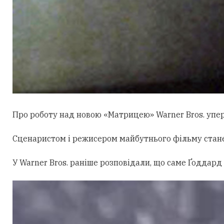
Про роботу над новою «Матрицею» Warner Bros. уперш
Сценаристом і режисером майбутнього фільму стан
У Warner Bros. раніше розповідали, що саме Ґоддард