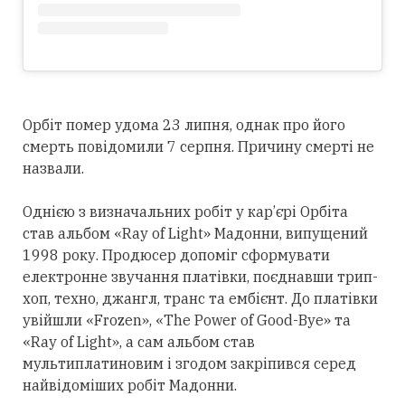
Орбіт помер удома 23 липня, однак про його
смерть повідомили 7 серпня. Причину смерті не
назвали.
Однією з визначальних робіт у кар’єрі Орбіта
став альбом «Ray of Light» Мадонни, випущений
1998 року. Продюсер допоміг сформувати
електронне звучання платівки, поєднавши трип-
хоп, техно, джангл, транс та ембієнт. До платівки
увійшли «Frozen», «The Power of Good-Bye» та
«Ray of Light», а сам альбом став
мультиплатиновим і згодом закріпився
серед
найвідоміших робіт Мадонни.