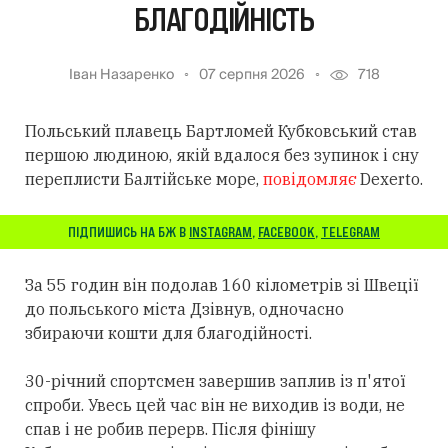
БЛАГОДІЙНІСТЬ
Іван Назаренко
07 серпня 2026
718
Польський плавець Бартломей Кубковський став
першою людиною, якій вдалося без зупинок і сну
переплисти Балтійське море,
повідомляє
Dexerto.
ПІДПИШИСЬ НА БЖ В
INSTAGRAM
,
FACEBOOK
,
TELEGRAM
За 55 годин він подолав 160 кілометрів зі Швеції
до польського міста Дзівнув, одночасно
збираючи кошти для благодійності.
30-річний спортсмен завершив заплив із п'ятої
спроби. Увесь цей час він не виходив із води, не
спав і не робив перерв. Після фінішу