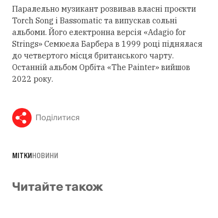
Паралельно музикант розвивав власні проєкти
Torch Song і Bassomatic та випускав сольні
альбоми. Його електронна версія «Adagio for
Strings» Семюела Барбера в 1999 році піднялася
до четвертого місця британського чарту.
Останній альбом Орбіта «The Painter» вийшов
2022 року.
Поділитися
МІТКИ
НОВИНИ
Читайте також