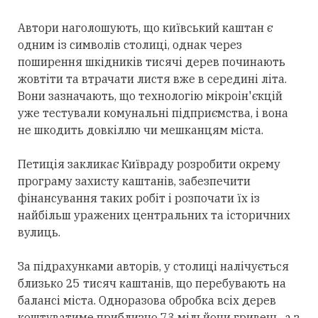
Автори наголошують, що київський каштан є
одним із символів столиці, однак через
поширення шкідників тисячі дерев починають
жовтіти та втрачати листя вже в середині літа.
Вони зазначають, що технологію мікроін'єкцій
уже тестували комунальні підприємства, і вона
не шкодить довкіллю чи мешканцям міста.
Петиція закликає Київраду розробити окрему
програму захисту каштанів, забезпечити
фінансування таких робіт і розпочати їх із
найбільш уражених центральних та історичних
вулиць.
За підрахунками авторів, у столиці налічується
близько 25 тисяч каштанів, що перебувають на
балансі міста. Одноразова обробка всіх дерев
коштуватиме приблизно 73 мільйони гривень, а з