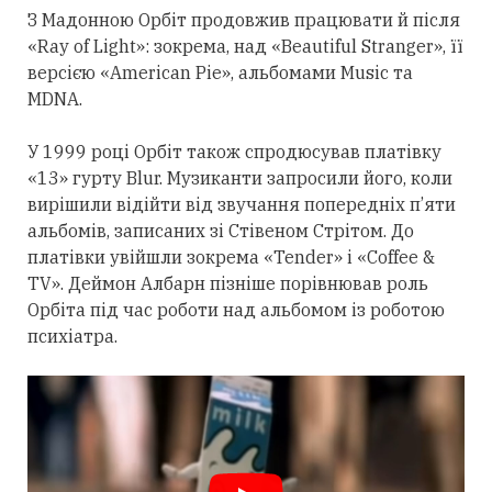
З Мадонною Орбіт
продовжив
працювати й після
«Ray of Light»: зокрема, над «Beautiful Stranger», її
версією «American Pie», альбомами Music та
MDNA.
У 1999 році Орбіт також спродюсував платівку
«13» гурту Blur. Музиканти запросили його, коли
вирішили відійти від звучання попередніх п’яти
альбомів, записаних зі Стівеном Стрітом. До
платівки увійшли зокрема «Tender» і «Coffee &
TV». Деймон Албарн пізніше порівнював роль
Орбіта під час роботи над альбомом із роботою
психіатра.