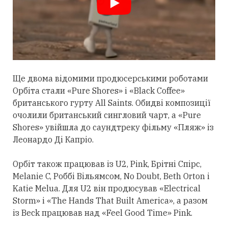
Ще двома відомими продюсерськими роботами
Орбіта
стали
«Pure Shores» і «Black Coffee»
британського гурту All Saints. Обидві композиції
очолили британський сингловий чарт, а «Pure
Shores» увійшла до саундтреку фільму «Пляж» із
Леонардо Ді Капріо.
Орбіт також працював із U2, Pink, Брітні Спірс,
Melanie C, Роббі Вільямсом, No Doubt, Beth Orton і
Katie Melua. Для U2 він продюсував «Electrical
Storm» і «The Hands That Built America», а разом
із Beck працював над «Feel Good Time» Pink.