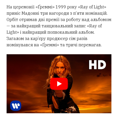
На церемонії «Ґреммі» 1999 року «Ray of Light»
приніс Мадонні
три
нагороди з п’яти номінацій.
Орбіт
отримав
дві премії за роботу над альбомом
— за найкращий танцювальний запис «Ray of
Light» і найкращий попвокальний альбом.
Загалом за кар’єру продюсер сім разів
номінувався на «Ґреммі» та тричі перемагав.