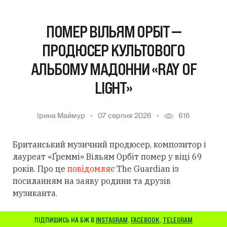
ПОМЕР ВІЛЬЯМ ОРБІТ —
ПРОДЮСЕР КУЛЬТОВОГО
АЛЬБОМУ МАДОННИ «RAY OF
LIGHT»
Ірина Маймур
07 серпня 2026
616
Британський музичний продюсер, композитор і
лауреат «Ґреммі» Вільям Орбіт помер у віці 69
років. Про це
повідомляє
The Guardian із
посиланням
на заяву родини та друзів
музиканта.
ПІДПИШИСЬ НА БЖ В
INSTAGRAM
,
FACEBOOK
,
TELEGRAM