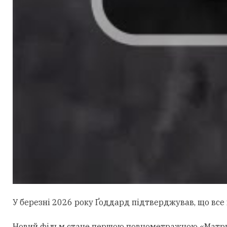
У березні 2026 року Ґоддард підтверджував, що все щ
Новий фільм стане першою повнометражною «Матрице