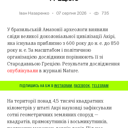
Іван Назаренко
07 серпня 2026
735
У бразильській Амазонії археологи виявили
сліди великої доколоніальної цивілізації Акірі,
яка існувала приблизно з 600 року до н. е. до 850
року н. е. За масштабом і політичною
організацією дослідники порівнюють її зі
Стародавньою Грецією. Результати дослідження
опублікували
в журналі Nature.
ПІДПИШИСЬ НА БЖ В
INSTAGRAM
,
FACEBOOK
,
TELEGRAM
На території понад 4,5 тисячі квадратних
кілометрів у штаті Акрі науковці зафіксували
сотні геометричних земляних споруд —
квадратів, прямокутників і восьмикутників,