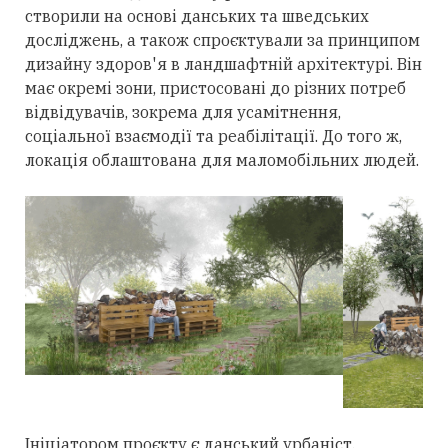
створили на основі данських та шведських
досліджень, а також спроєктували за принципом
дизайну здоров'я в ландшафтній архітектурі. Він
має окремі зони, пристосовані до різних потреб
відвідувачів, зокрема для усамітнення,
соціальної взаємодії та реабілітації. До того ж,
локація облаштована для маломобільних людей.
Ініціатором проєкту є данський урбаніст,