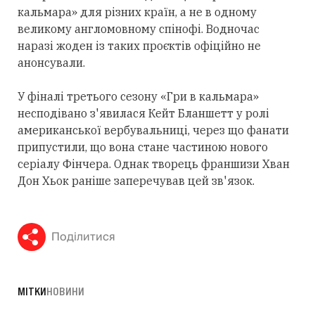
кальмара» для різних країн, а не в одному
великому англомовному спінофі. Водночас
наразі жоден із таких проєктів офіційно не
анонсували.
У фіналі третього сезону «Гри в кальмара»
несподівано з'явилася Кейт Бланшетт у ролі
американської вербувальниці, через що фанати
припустили, що вона стане частиною нового
серіалу Фінчера. Однак творець франшизи Хван
Дон Хьок раніше заперечував цей зв'язок.
Поділитися
МІТКИ
НОВИНИ