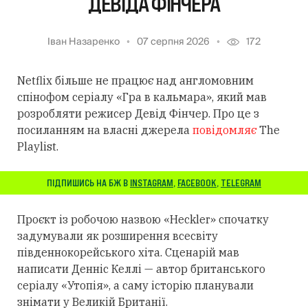
ДЕВІДА ФІНЧЕРА
Іван Назаренко
07 серпня 2026
172
Netflix більше не працює над англомовним
спінофом серіалу «Гра в кальмара», який мав
розробляти режисер Девід Фінчер. Про це з
посиланням на власні джерела
повідомляє
The
Playlist.
ПІДПИШИСЬ НА БЖ В
INSTAGRAM
,
FACEBOOK
,
TELEGRAM
Проєкт із робочою назвою «Heckler» спочатку
задумували як розширення всесвіту
південнокорейського хіта. Сценарій мав
написати Денніс Келлі — автор британського
серіалу «Утопія», а саму історію планували
знімати у Великій Британії.