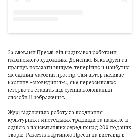
За словами Преслі, він надихався роботами
італійського художника Доменіко Беккафумі та
прагнув показати минуле, теперішнє й майбутнє
як єдиний часовий простір. Сам автор називає
картину «сновидінням», яке переосмислює
історію та ставить під сумнів колоніальні
способи її зображення.
Журі відзначило роботу за поєднання
культурних і мистецьких традицій та назвало її
однією з найсильніших серед понад 200 поданих
творів. Разом із картиною Преслі на виставці в