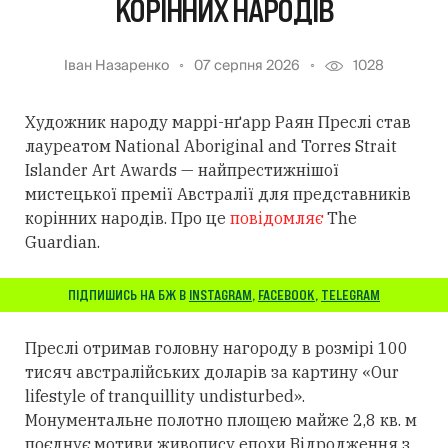
КОРІННИХ НАРОДІВ
Іван Назаренко
07 серпня 2026
1028
Художник народу маррі-нґарр Раян Преслі став
лауреатом National Aboriginal and Torres Strait
Islander Art Awards — найпрестижнішої
мистецької премії Австралії для представників
корінних народів. Про це
повідомляє
The
Guardian.
ПІДПИШИСЬ НА БЖ В
INSTAGRAM
,
FACEBOOK
,
TELEGRAM
Преслі отримав головну нагороду в розмірі 100
тисяч австралійських доларів за картину «Our
lifestyle of tranquillity undisturbed».
Монументальне полотно площею майже 2,8 кв. м
поєднує мотиви живопису епохи Відродження з