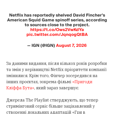
Netflix has reportedly shelved David Fincher's
American Squid Game spinoff series, according
to sources close to the project.
https://t.co/Ows2VwKdYa
pic.twitter.com/JqnqogQtBA
— IGN (@IGN)
August 7, 2026
За даними видання, після кількох років розробки
та змін у керівництві Netflix пріоритети компанії
змінилися. Крім того, Фінчер зосередився на
інших проєктах, зокрема фільмі
«Пригоди
Кліффа Бута»
, який зараз завершує.
Джерела The Playlist стверджують, що тепер
стримінговий сервіс більше зацікавлений у
створенні локальних адаптацій «Гри в