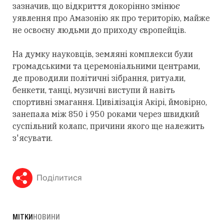
зазначив, що відкриття докорінно змінює
уявлення про Амазонію як про територію, майже
не освоєну людьми до приходу європейців.
На думку науковців, земляні комплекси були
громадськими та церемоніальними центрами,
де проводили політичні зібрання, ритуали,
бенкети, танці, музичні виступи й навіть
спортивні змагання. Цивілізація Акірі, ймовірно,
занепала між 850 і 950 роками через швидкий
суспільний колапс, причини якого ще належить
з'ясувати.
Поділитися
МІТКИ
НОВИНИ