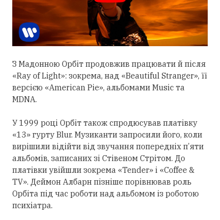
З Мадонною Орбіт
продовжив
працювати й після
«Ray of Light»: зокрема, над «Beautiful Stranger», її
версією «American Pie», альбомами Music та
MDNA.
У 1999 році Орбіт також спродюсував платівку
«13» гурту Blur. Музиканти запросили його, коли
вирішили відійти від звучання попередніх п’яти
альбомів, записаних зі Стівеном Стрітом. До
платівки увійшли зокрема «Tender» і «Coffee &
TV». Деймон Албарн пізніше порівнював роль
Орбіта під час роботи над альбомом із роботою
психіатра.