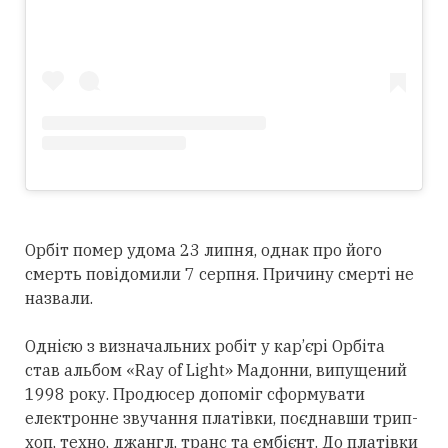
Орбіт помер удома 23 липня, однак про його
смерть повідомили 7 серпня. Причину смерті не
назвали.
Однією з визначальних робіт у кар’єрі Орбіта
став альбом «Ray of Light» Мадонни, випущений
1998 року. Продюсер допоміг сформувати
електронне звучання платівки, поєднавши трип-
хоп, техно, джангл, транс та ембієнт. До платівки