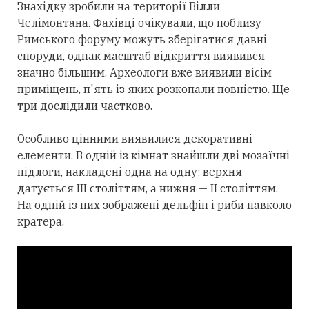
Знахідку зробили на території Вілли
Челімонтана. Фахівці очікували, що поблизу
Римського форуму можуть зберігатися давні
споруди, однак масштаб відкриття виявився
значно більшим. Археологи вже виявили вісім
приміщень, п'ять із яких розкопали повністю. Ще
три дослідили частково.
Особливо цінними виявилися декоративні
елементи. В одній із кімнат знайшли дві мозаїчні
підлоги, накладені одна на одну: верхня
датується III століттям, а нижня — II століттям.
На одній із них зображені дельфін і риби навколо
кратера.