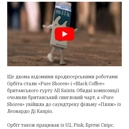
Ще двома відомими продюсерськими роботами
Орбіта
стали
«Pure Shores» і «Black Coffee»
британського гурту All Saints. Обидві композиції
очолили британський сингловий чарт, а «Pure
Shores» увійшла до саундтреку фільму «Пляж» із
Леонардо Ді Капріо.
Орбіт також працював із U2, Pink, Брітні Спірс,