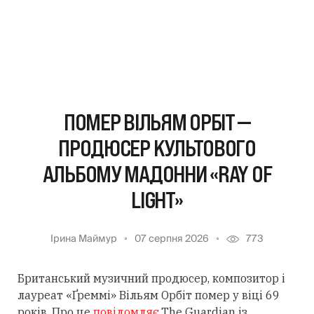
ПОМЕР ВІЛЬЯМ ОРБІТ —
ПРОДЮСЕР КУЛЬТОВОГО
АЛЬБОМУ МАДОННИ «RAY OF
LIGHT»
Ірина Маймур
07 серпня 2026
773
Британський музичний продюсер, композитор і
лауреат «Ґреммі» Вільям Орбіт помер у віці 69
років. Про це
повідомляє
The Guardian із