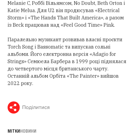
Melanie C, Роббі Вільямсом, No Doubt, Beth Orton і
Katie Melua. Для U2 він продюсував «Electrical
Storm» і «The Hands That Built America», а разом
із Beck працював над «Feel Good Time» Pink.
Паралельно музикант розвивав власні проєкти
Torch Song і Bassomatic та випускав сольні
альбоми. Його електронна версія «Adagio for
Strings» Семюела Барбера в 1999 році піднялася
до четвертого місця британського чарту.
Останній альбом Орбіта «The Painter» вийшов
2022 року.
Поділитися
МІТКИ
НОВИНИ