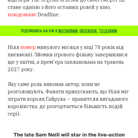
стане однією з його останніх ролей у кіно,
повідомляє
Deadline.
ПІДПИШИСЬ НА БЖ В
INSTAGRAM
,
FACEBOOK
,
TELEGRAM
Нілл
помер
минулого місяця у віці 78 років від
пневмонії. Зйомки ігрового фільму завершилися
ще у квітні, а прем'єра запланована на травень
2027 року.
Яку саме роль виконав актор, поки не
розголошують. Фанати припускають, що Нілл міг
зіграти короля Гайрула — правителя вигаданого
королівства, де розгортається більшість подій
серії.
The late Sam Neill will star in the live-action