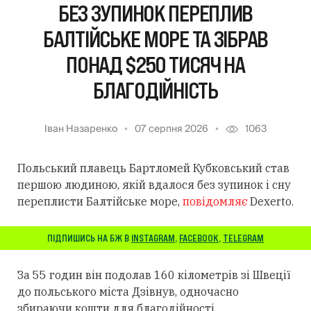
БЕЗ ЗУПИНОК ПЕРЕПЛИВ
БАЛТІЙСЬКЕ МОРЕ ТА ЗІБРАВ
ПОНАД $250 ТИСЯЧ НА
БЛАГОДІЙНІСТЬ
Іван Назаренко
07 серпня 2026
1063
Польський плавець Бартломей Кубковський став
першою людиною, якій вдалося без зупинок і сну
переплисти Балтійське море,
повідомляє
Dexerto.
ПІДПИШИСЬ НА БЖ В
INSTAGRAM
,
FACEBOOK
,
TELEGRAM
За 55 годин він подолав 160 кілометрів зі Швеції
до польського міста Дзівнув, одночасно
збираючи кошти для благодійності.