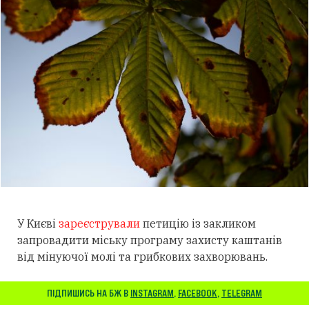
У Києві
зареєстрували
петицію із закликом
запровадити міську програму захисту каштанів
від мінуючої молі та грибкових захворювань.
ПІДПИШИСЬ НА БЖ В
INSTAGRAM
,
FACEBOOK
,
TELEGRAM