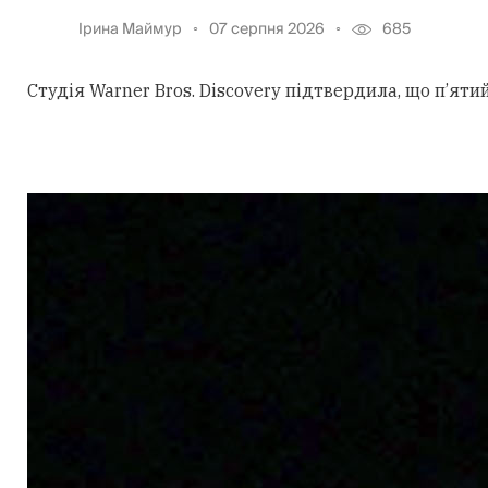
Ірина Маймур
07 серпня 2026
685
Студія Warner Bros. Discovery підтвердила, що п’ят