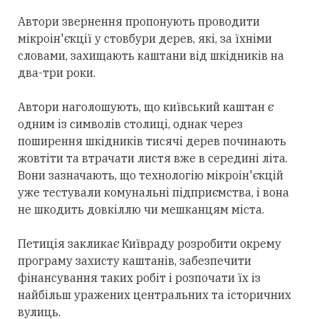
Автори звернення пропонують проводити
мікроін'єкції у стовбури дерев, які, за їхніми
словами, захищають каштани від шкідників на
два-три роки.
Автори наголошують, що київський каштан є
одним із символів столиці, однак через
поширення шкідників тисячі дерев починають
жовтіти та втрачати листя вже в середині літа.
Вони зазначають, що технологію мікроін'єкцій
уже тестували комунальні підприємства, і вона
не шкодить довкіллю чи мешканцям міста.
Петиція закликає Київраду розробити окрему
програму захисту каштанів, забезпечити
фінансування таких робіт і розпочати їх із
найбільш уражених центральних та історичних
вулиць.