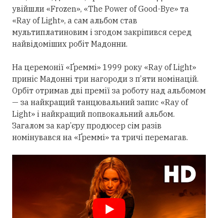
увійшли «Frozen», «The Power of Good-Bye» та
«Ray of Light», а сам альбом став
мультиплатиновим і згодом закріпився
серед
найвідоміших робіт Мадонни.
На церемонії «Ґреммі» 1999 року «Ray of Light»
приніс Мадонні
три
нагороди з п’яти номінацій.
Орбіт
отримав
дві премії за роботу над альбомом
— за найкращий танцювальний запис «Ray of
Light» і найкращий попвокальний альбом.
Загалом за кар’єру продюсер сім разів
номінувався на «Ґреммі» та тричі перемагав.