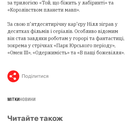
за трилогією «Той, що біжить у лабіринті» та
«Королівством планети мавп».
За свою п'ятдесятирічну кар'єру Нілл зіграв у
десятках фільмів і серіалів. Особливо відомим
він став завдяки роботам у горорі та фантастиці,
зокрема у стрічках «Парк Юрського періоду»,
«Омен III», «Одержимість» та «В пащі божевілля».
Поділитися
МІТКИ
НОВИНИ
Читайте також