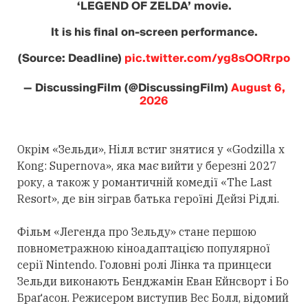
‘LEGEND OF ZELDA’ movie.
It is his final on-screen performance.
(Source: Deadline)
pic.twitter.com/yg8sOORrpo
— DiscussingFilm (@DiscussingFilm)
August 6,
2026
Окрім «Зельди», Нілл встиг знятися у «Godzilla x
Kong: Supernova», яка має вийти у березні 2027
року, а також у романтичній комедії «The Last
Resort», де він зіграв батька героїні Дейзі Рідлі.
Фільм «Легенда про Зельду» стане першою
повнометражною кіноадаптацією популярної
серії Nintendo. Головні ролі Лінка та принцеси
Зельди виконають Бенджамін Еван Ейнсворт і Бо
Браґасон. Режисером виступив Вес Болл, відомий