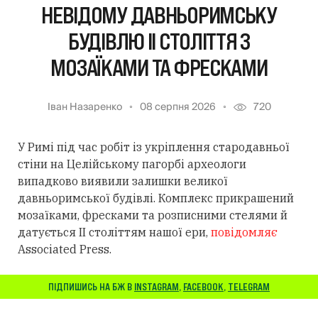
НЕВІДОМУ ДАВНЬОРИМСЬКУ
БУДІВЛЮ II СТОЛІТТЯ З
МОЗАЇКАМИ ТА ФРЕСКАМИ
Іван Назаренко
08 серпня 2026
720
У Римі під час робіт із укріплення стародавньої
стіни на Целійському пагорбі археологи
випадково виявили залишки великої
давньоримської будівлі. Комплекс прикрашений
мозаїками, фресками та розписними стелями й
датується II століттям нашої ери,
повідомляє
Associated Press.
ПІДПИШИСЬ НА БЖ В
INSTAGRAM
,
FACEBOOK
,
TELEGRAM