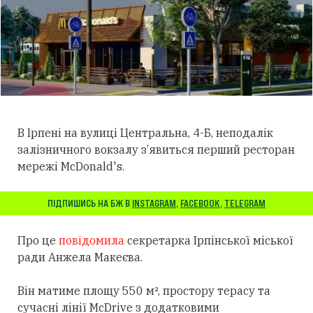
В Ірпені на вулиці Центральна, 4-Б, неподалік
залізничного вокзалу з’явиться перший ресторан
мережі McDonald's.
ПІДПИШИСЬ НА БЖ В
INSTAGRAM
,
FACEBOOK
,
TELEGRAM
Про це
повідомила
секретарка Ірпінської міської
ради Анжела Макеєва.
Він матиме площу 550 м², простору терасу та
сучасні лінії McDrive з додатковими