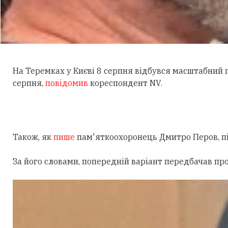
На Теремках у Києві 8 серпня відбувся масштабний
серпня,
повідомив
кореспондент NV.
Також, як
пише
пам'яткоохоронець Дмитро Перов, під
За його словами, попередній варіант передбачав пр