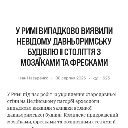
У РИМІ ВИПАДКОВО ВИЯВИЛИ
НЕВІДОМУ ДАВНЬОРИМСЬКУ
БУДІВЛЮ II СТОЛІТТЯ З
МОЗАЇКАМИ ТА ФРЕСКАМИ
Іван Назаренко
08 серпня 2026
1625
У Римі під час робіт із укріплення стародавньої
стіни на Целійському пагорбі археологи
випадково виявили залишки великої
давньоримської будівлі. Комплекс прикрашений
мозаїками, фресками та розписними стелями й