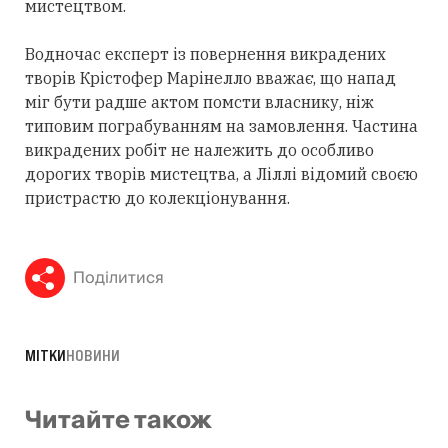
мистецтвом.
Водночас експерт із повернення викрадених
творів Крістофер Марінелло вважає, що напад
міг бути радше актом помсти власнику, ніж
типовим пограбуванням на замовлення. Частина
викрадених робіт не належить до особливо
дорогих творів мистецтва, а Ліллі відомий своєю
пристрастю до колекціонування.
Поділитися
МІТКИ
НОВИНИ
Читайте також