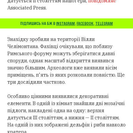
датується II століттям нашої ери,
повідомляє
Associated Press.
ПІДПИШИСЬ НА БЖ В
INSTAGRAM
,
FACEBOOK
,
TELEGRAM
Знахідку зробили на території Вілли
Челімонтана. Фахівці очікували, що поблизу
Римського форуму можуть зберігатися давні
споруди, однак масштаб відкриття виявився
значно більшим. Археологи вже виявили вісім
приміщень, п'ять із яких розкопали повністю. Ще
три дослідили частково.
Особливо цінними виявилися декоративні
елементи. В одній із кімнат знайшли дві мозаїчні
підлоги, накладені одна на одну: верхня
датується III століттям, а нижня — II століттям.
На одній із них зображені дельфін і риби навколо
кратера.