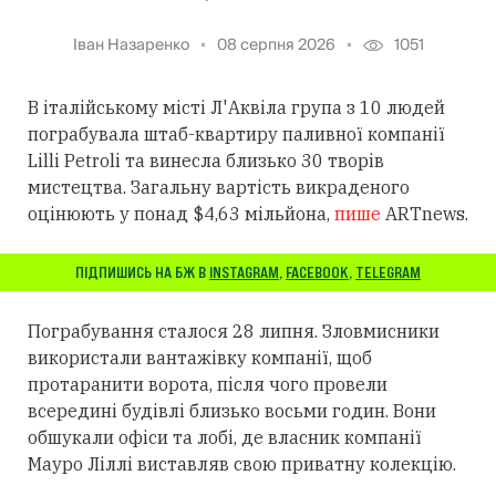
Іван Назаренко
08 серпня 2026
1051
В італійському місті Л'Аквіла група з 10 людей
пограбувала штаб-квартиру паливної компанії
Lilli Petroli та винесла близько 30 творів
мистецтва. Загальну вартість викраденого
оцінюють у понад $4,63 мільйона,
пише
ARTnews.
ПІДПИШИСЬ НА БЖ В
INSTAGRAM
,
FACEBOOK
,
TELEGRAM
Пограбування сталося 28 липня. Зловмисники
використали вантажівку компанії, щоб
протаранити ворота, після чого провели
всередині будівлі близько восьми годин. Вони
обшукали офіси та лобі, де власник компанії
Мауро Ліллі виставляв свою приватну колекцію.