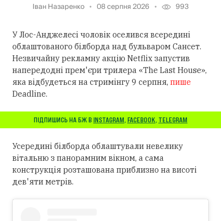
Іван Назаренко
08 серпня 2026
993
У Лос-Анджелесі чоловік оселився всередині
облаштованого білборда над бульваром Сансет.
Незвичайну рекламну акцію Netflix запустив
напередодні прем'єри трилера «The Last House»,
яка відбудеться на стримінгу 9 серпня,
пише
Deadline.
ПІДПИШИСЬ НА БЖ В
INSTAGRAM
,
FACEBOOK
,
TELEGRAM
Усередині білборда облаштували невелику
вітальню з панорамним вікном, а сама
конструкція розташована приблизно на висоті
дев'яти метрів.