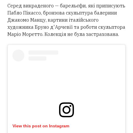
Серед викраденого — барельєфи, які приписують
Пабло Пікассо, бронзова скульптура балерини
Джакомо Манцу, картини італійського
художника Бруно д'Арчевії та роботи скульптора
Маріо Моретто. Колекція не була застрахована.
View this post on Instagram