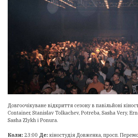
Довгоочікуване відкриття сезону в павільйоні кінос
Container, Stanislav Tolkachev, Potreba, Sasha Very, Er
Sasha Zlykh і Ponura.
Коли:
23:00
Де:
кіностудія Довженка, просп. Перемо