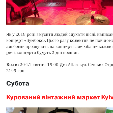
Як у 2018 році змусити людей слухати пісні, написан
концерт «Бумбокс». Цього разу колектив не повідомл
альбомів прозвучать на концерті, але хіба це важлив
речі, концерти будуть 2 дні поспіль.
Коли:
20-21 квітня, 19:00
Де:
Atlas, вул. Січових Стр
2199 грн
Субота
Курований вінтажний маркет Kyi