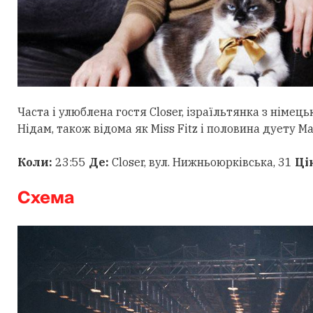
Часта і улюблена гостя Closer, ізраїльтянка з німе
Нідам, також відома як Miss Fitz і половина дуету Mar
Коли:
23:55
Де:
Closer, вул. Нижньоюрківська, 31
Ці
Схема