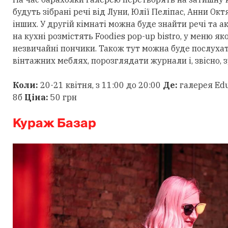
будуть зібрані речі від Луни, Юлії Пеліпас, Анни Окт
інших. У другій кімнаті можна буде знайти речі та ак
на кухні розмістять Foodies pop-up bistro, у меню як
незвичайні пончики. Також тут можна буде послухати
вінтажних меблях, порозглядати журнали і, звісно, з
Коли:
20-21 квітня, з 11:00 до 20:00
Де:
галерея Edu
8б
Ціна:
50 грн
Кураж Базар