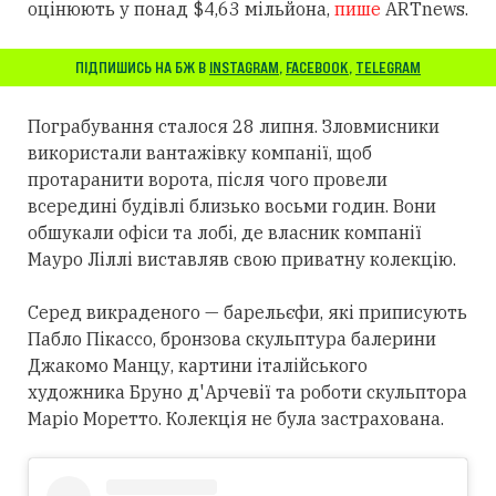
оцінюють у понад $4,63 мільйона,
пише
ARTnews.
ПІДПИШИСЬ НА БЖ В
INSTAGRAM
,
FACEBOOK
,
TELEGRAM
Пограбування сталося 28 липня. Зловмисники
використали вантажівку компанії, щоб
протаранити ворота, після чого провели
всередині будівлі близько восьми годин. Вони
обшукали офіси та лобі, де власник компанії
Мауро Ліллі виставляв свою приватну колекцію.
Серед викраденого — барельєфи, які приписують
Пабло Пікассо, бронзова скульптура балерини
Джакомо Манцу, картини італійського
художника Бруно д'Арчевії та роботи скульптора
Маріо Моретто. Колекція не була застрахована.