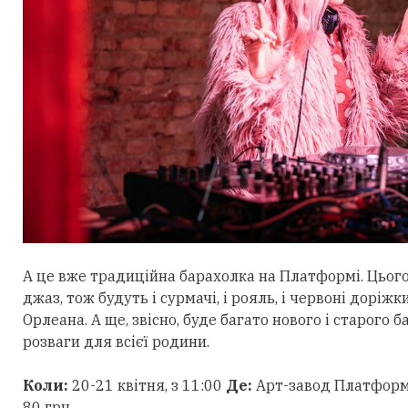
А це вже традиційна барахолка на Платформі. Цього
джаз, тож будуть і сурмачі, і рояль, і червоні доріжк
Орлеана. А ще, звісно, буде багато нового і старого б
розваги для всієї родини.
Коли:
20-21 квітня, з 11:00
Де:
Арт-завод Платформа
80 грн