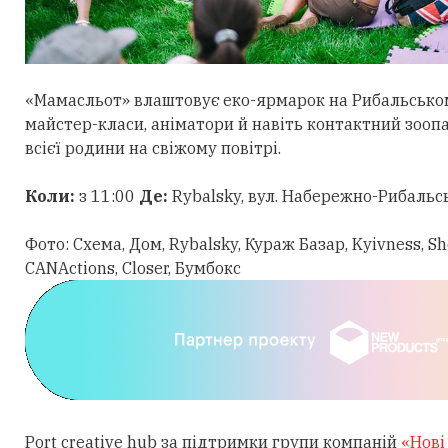
«Мамасльот» влаштовує еко-ярмарок на Рибальському
майстер-класи, аніматори й навіть контактний зоопа
всієї родини на свіжому повітрі.
Коли:
з 11:00
Де:
Rybalsky, вул. Набережно-Рибальс
Фото: Схема, Дом, Rybalsky, Кураж Базар, Kyivness, S
CANActions, Closer, Бумбокс
Port creative hub за підтримки групи компаній
«Нові