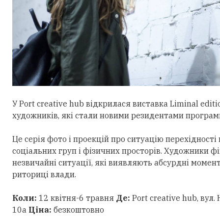
У Port creative hub відкрилася виставка Liminal edi
художників, які стали новими резидентами програми 
Це серія фото і проекцій про ситуацію перехідності
соціальних груп і фізичних просторів. Художники ф
незвичайні ситуації, які виявляють абсурдні момент
риториці влади.
Коли:
12 квітня-6 травня
Де:
Port creative hub, ву
10а
Ціна:
безкоштовно