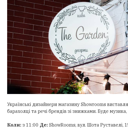
Українські дизайнери магазину Showrooms виставлят
барахолці та речі брендів зі знижками. Буде музика,
Коли:
з 11:00
Де:
ShowRooms, вул. Шота Руставелі, 