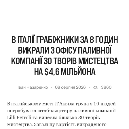
В ІТАЛІЇ ГРАБІЖНИКИ ЗА 8 ГОДИН
ВИКРАЛИ З ОФІСУ ПАЛИВНОЇ
КОМПАНІЇ 30 ТВОРІВ МИСТЕЦТВА
НА $4,6 МІЛЬЙОНА
Іван Назаренко
08 серпня 2026
3860
В італійському місті Л'Аквіла група з 10 людей
пограбувала штаб-квартиру паливної компанії
Lilli Petroli та винесла близько 30 творів
мистецтва. Загальну вартість викраденого