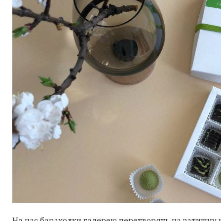
На час барахолки галерею перетворять на затишну к