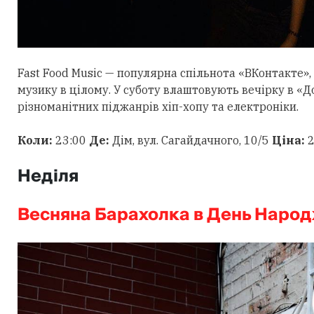
Fast Food Music — популярна спільнота «ВКонтакте», 
музику в цілому. У суботу влаштовують вечірку в «До
різноманітних піджанрів хіп-хопу та електроніки.
Коли:
23:00
Де:
Дім, вул. Сагайдачного, 10/5
Ціна:
2
Неділя
Весняна Барахолка в День Наро