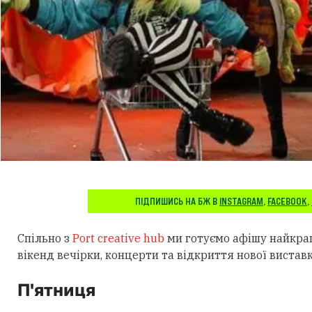
ПІДПИШИСЬ НА БЖ В
INSTAGRAM
,
FACEBOOK
,
Спільно з
Port creative hub
ми готуємо афішу найкращ
вікенд вечірки, концерти та відкриття нової виставк
П'ятниця