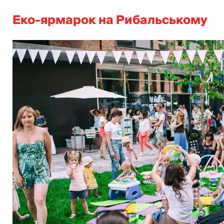
Еко-ярмарок на Рибальському