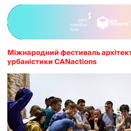
Міжнародний фестиваль архітект
урбаністики CANactions