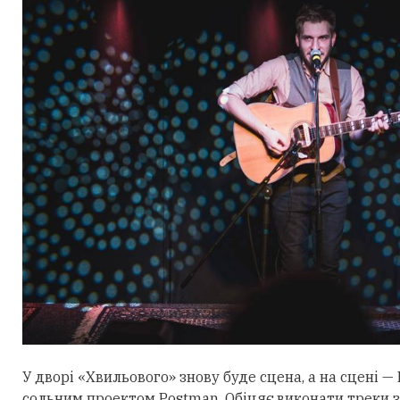
У дворі «Хвильового» знову буде сцена, а на сцені —
сольним проектом Postman. Обіцяє виконати треки з