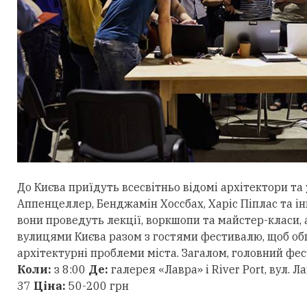
До Києва приїдуть всесвітньо відомі архітектори та 
Аппенцеллер, Бенджамін Хоссбах, Харіс Піплас та ін
вони проведуть лекції, воркшопи та майстер-класи,
вулицями Києва разом з гостями фестивалю, щоб об
архітектурні проблеми міста. Загалом, головний фест
Коли:
з 8:00
Де:
галерея «Лавра» і River Port, вул. Ла
37
Ціна:
50-200 грн