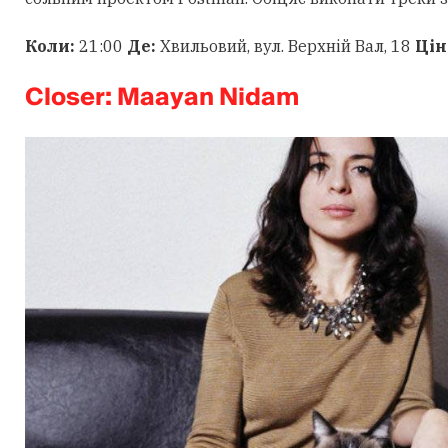
Коли:
21:00
Де:
Хвильовий, вул. Верхній Вал, 18
Цін
Closer: Maayan Nidam