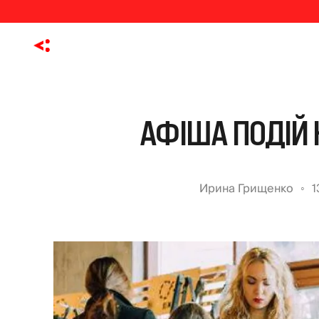
АФІША ПОДІЙ 
Ирина Грищенко
1