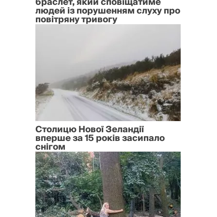
браслет, який сповіщатиме
людей із порушенням слуху про
повітряну тривогу
Столицю Нової Зеландії
вперше за 15 років засипало
снігом