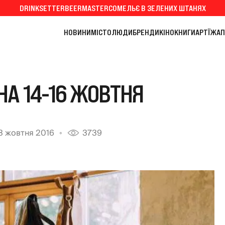
DRINKSETTER
BEERMASTER
СОМЕЛЬЄ В ЗЕЛЕНИХ ШТАНЯХ
НОВИНИ
МІСТО
ЛЮДИ
БРЕНДИ
КІНО
КНИГИ
АРТ
ЇЖА
П
НА 14-16 ЖОВТНЯ
3 жовтня 2016
3739