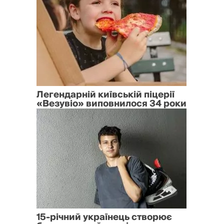
Легендарній київській піцерії
«Везувіо» виповнилося 34 роки
15-річний українець створює