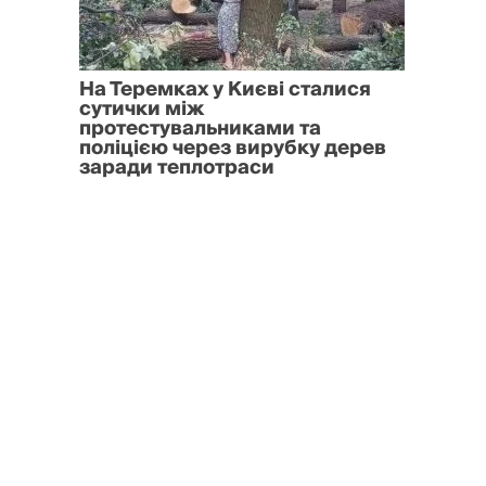
На Теремках у Києві сталися
сутички між
протестувальниками та
поліцією через вирубку дерев
заради теплотраси