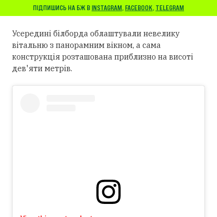
ПІДПИШИСЬ НА БЖ В
INSTAGRAM
,
FACEBOOK
,
TELEGRAM
Усередині білборда облаштували невелику
вітальню з панорамним вікном, а сама
конструкція розташована приблизно на висоті
дев'яти метрів.