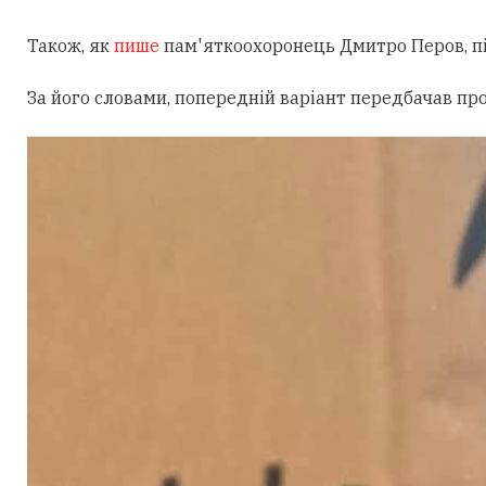
Також, як
пише
пам'яткоохоронець Дмитро Перов, під
За його словами, попередній варіант передбачав пр