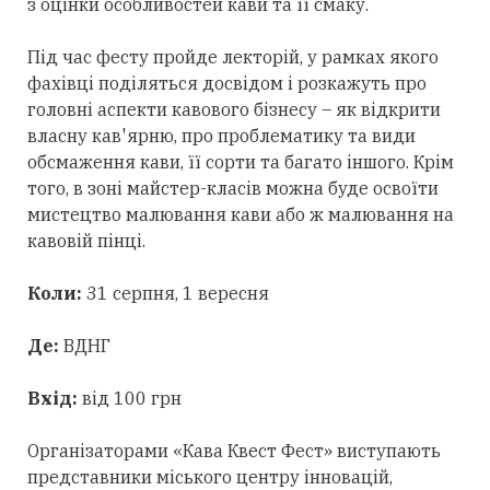
з оцінки особливостей кави та її смаку.
Під час фесту пройде лекторій, у рамках якого
фахівці поділяться досвідом і розкажуть про
головні аспекти кавового бізнесу – як відкрити
власну кав'ярню, про проблематику та види
обсмаження кави, її сорти та багато іншого. Крім
того, в зоні майстер-класів можна буде освоїти
мистецтво малювання кави або ж малювання на
кавовій пінці.
Коли:
31 серпня, 1 вересня
Де:
ВДНГ
Вхід:
від 100 грн
Організаторами «Кава Квест Фест» виступають
представники міського центру інновацій,