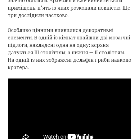
значно більшим. Археологи вже виявили вісім
приміщень, п'ять із яких розкопали повністю. Ще
три дослідили частково.
Особливо цінними виявилися декоративні
елементи. В одній із кімнат знайшли дві мозаїчні
підлоги, накладені одна на одну: верхня
датується III століттям, а нижня — II століттям.
На одній із них зображені дельфін і риби навколо
кратера.