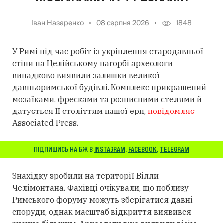
Іван Назаренко
08 серпня 2026
1848
У Римі під час робіт із укріплення стародавньої
стіни на Целійському пагорбі археологи
випадково виявили залишки великої
давньоримської будівлі. Комплекс прикрашений
мозаїками, фресками та розписними стелями й
датується II століттям нашої ери,
повідомляє
Associated Press.
ПІДПИШИСЬ НА БЖ В
INSTAGRAM
,
FACEBOOK
,
TELEGRAM
Знахідку зробили на території Вілли
Челімонтана. Фахівці очікували, що поблизу
Римського форуму можуть зберігатися давні
споруди, однак масштаб відкриття виявився