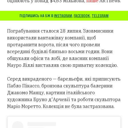
оцінюють у понад $4,63 мільйона,
пише
ARTnews.
ПІДПИШИСЬ НА БЖ В
INSTAGRAM
,
FACEBOOK
,
TELEGRAM
Пограбування сталося 28 липня. Зловмисники
використали вантажівку компанії, щоб
протаранити ворота, після чого провели
всередині будівлі близько восьми годин. Вони
обшукали офіси та лобі, де власник компанії
Мауро Ліллі виставляв свою приватну колекцію.
Серед викраденого — барельєфи, які приписують
Пабло Пікассо, бронзова скульптура балерини
Джакомо Манцу, картини італійського
художника Бруно д'Арчевії та роботи скульптора
Маріо Моретто. Колекція не була застрахована.