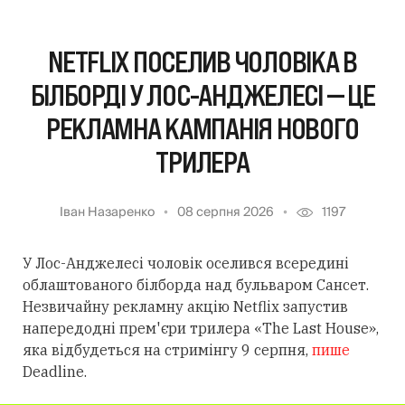
NETFLIX ПОСЕЛИВ ЧОЛОВІКА В
БІЛБОРДІ У ЛОС-АНДЖЕЛЕСІ — ЦЕ
РЕКЛАМНА КАМПАНІЯ НОВОГО
ТРИЛЕРА
Іван Назаренко
08 серпня 2026
1197
У Лос-Анджелесі чоловік оселився всередині
облаштованого білборда над бульваром Сансет.
Незвичайну рекламну акцію Netflix запустив
напередодні прем'єри трилера «The Last House»,
яка відбудеться на стримінгу 9 серпня,
пише
Deadline.