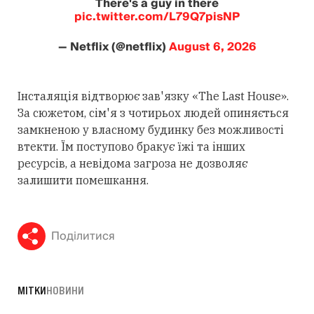
There's a guy in there
pic.twitter.com/L79Q7pisNP
— Netflix (@netflix)
August 6, 2026
Інсталяція відтворює зав'язку «The Last House».
За сюжетом, сім'я з чотирьох людей опиняється
замкненою у власному будинку без можливості
втекти. Їм поступово бракує їжі та інших
ресурсів, а невідома загроза не дозволяє
залишити помешкання.
Поділитися
МІТКИ
НОВИНИ