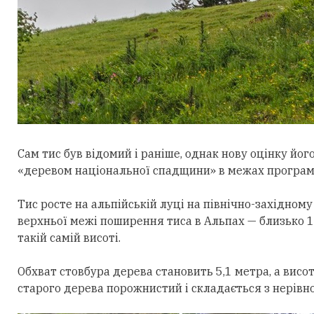
Сам тис був відомий і раніше, однак нову
оцінку
його
«деревом національної спадщини» в межах програм
Тис росте на альпійській луці на
півн
ічно-західному
верхньої
межі поширення тиса в Альпах —
близько 1
такій самій висоті.
Обхват стовбура дерева становить 5,1 метра, а висот
старого дерева порожнистий і складається з нерівн