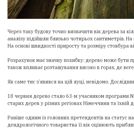
Через таку будову точно визначити вік дерева за к
аналізу підійшли близько чотирьох сантиметрів. На 
На основі швидкості приросту та розміру стовбура ві
Розрахунок має значну похибку:
дерево може б
ути п
також впливає розташування високо в горах, де веге
Як саме тис з’явився на цій луці, невідомо. Дослідн
18 червня дерево стало 63-м учасником програми N
старих дерев у різних регіонах Німеччини та їхній
Раніше одним із головних претендентів на статус на
дендрологічного товариства її вік оцінюють приблиз