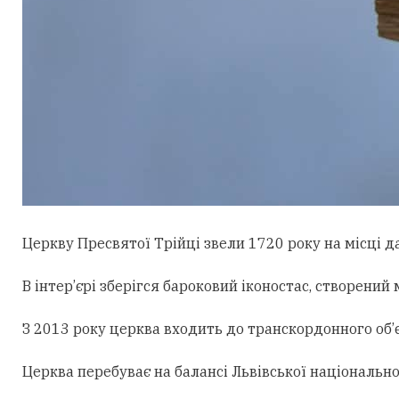
Церкву Пресвятої Трійці звели 1720 року на місці д
В інтер’єрі зберігся бароковий іконостас, створени
З 2013 року церква входить до транскордонного об’є
Церква перебуває на балансі Львівської національн