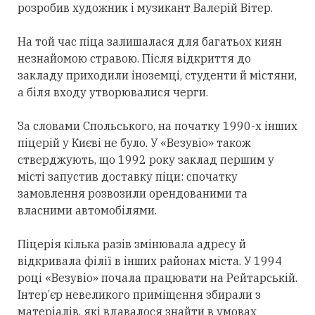
розробив художник і музикант Валерій Вітер.
На той час піца залишалася для багатьох киян
незнайомою стравою. Після відкриття до
закладу приходили іноземці, студенти й містяни,
а біля входу утворювалися черги.
За словами Спольського, на початку 1990-х інших
піцерій у Києві не було. У «Везувіо» також
стверджують, що 1992 року заклад першим у
місті запустив доставку піци: спочатку
замовлення розвозили орендованими та
власними автомобілями.
Піцерія кілька разів змінювала адресу й
відкривала філії в інших районах міста. У 1994
році «Везувіо» почала працювати на Рейтарській.
Інтер’єр невеликого приміщення збирали з
матеріалів, які вдавалося знайти в умовах