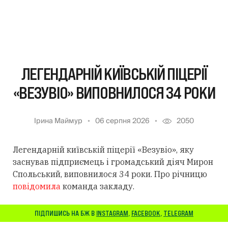
ЛЕГЕНДАРНІЙ КИЇВСЬКІЙ ПІЦЕРІЇ
«ВЕЗУВІО» ВИПОВНИЛОСЯ 34 РОКИ
Ірина Маймур
06 серпня 2026
2050
Легендарній київській піцерії «Везувіо», яку
заснував підприємець і громадський діяч Мирон
Спольський, виповнилося 34 роки. Про річницю
повідомила
команда закладу.
ПІДПИШИСЬ НА БЖ В
INSTAGRAM
,
FACEBOOK
,
TELEGRAM